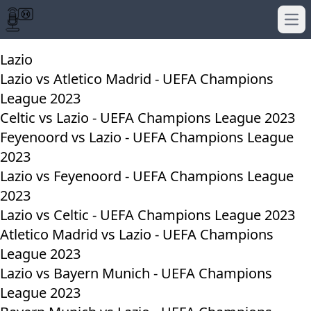
Ope
Lazio
Lazio vs Atletico Madrid - UEFA Champions
League 2023
Celtic vs Lazio - UEFA Champions League 2023
Feyenoord vs Lazio - UEFA Champions League
2023
Lazio vs Feyenoord - UEFA Champions League
2023
Lazio vs Celtic - UEFA Champions League 2023
Atletico Madrid vs Lazio - UEFA Champions
League 2023
Lazio vs Bayern Munich - UEFA Champions
League 2023