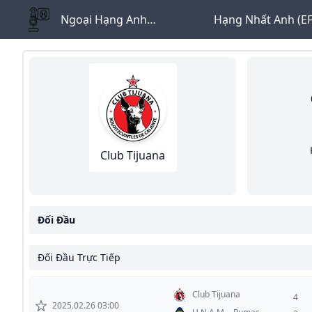
Ngoại Hạng Anh
Hạng Nhất Anh (E
(Premier League)
Championship)
Club Tijuana
Đối Đầu
Đối Đầu Trực Tiếp
Club Tijuana
4
2025.02.26 03:00