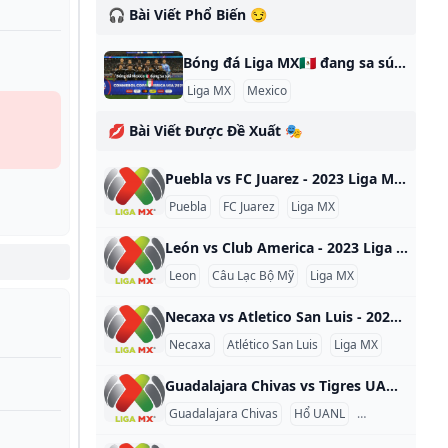
🎧 Bài Viết Phổ Biến 😏
Bóng đá Liga MX🇲🇽 đang sa sút Đội tuyển quốc gia Mexico từng là đội bóng mạnh nhất khu vực Bắc Trung Mỹ. Các cuộc đối đầu giữa Mỹ và Mexico luôn nghiêng hẳn về phía Mexico, với người hâm mộ của họ chiếm ưu thế trên sân nhà của đội tuyển Mỹ. Tuy nhiên, giờ đây tất cả đã là quá khứ. Hiện tại, thành tích của đội tuyển Mexico như một cú đấm mạnh đánh thức mọi người: trong các kỳ World Cup và Copa America gần đây, đội tuyển Mexico đều phải dừng bước từ vòng bảng.
Liga MX
Mexico
💋 Bài Viết Được Đề Xuất 🎭
Puebla vs FC Juarez - 2023 Liga MX Puebla vs FC Juarez - 2023 Liga MX México 2023
Puebla
FC Juarez
Liga MX
León vs Club America - 2023 Liga MX León vs Club America - 2023 Liga MX México 2023
Leon
Câu Lạc Bộ Mỹ
Liga MX
Necaxa vs Atletico San Luis - 2023 Liga MX Necaxa vs Atletico San Luis - 2023 Liga MX México 2023
Necaxa
Atlético San Luis
Liga MX
Guadalajara Chivas vs Tigres UANL - 2023 Liga MX Guadalajara Chivas vs Tigres UANL - 2023 Liga MX México 2023
Guadalajara Chivas
Hổ UANL
Liga MX