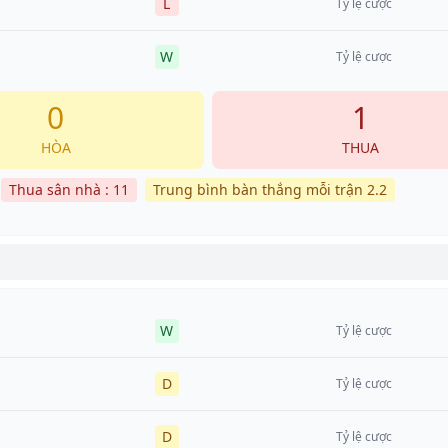
L
Tỷ lệ cược
W
Tỷ lệ cược
0
1
HÒA
THUA
Thua sân nhà : 11
Trung bình bàn thắng mỗi trận 2.2
W
Tỷ lệ cược
D
Tỷ lệ cược
D
Tỷ lệ cược