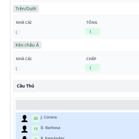
Trên/Dưới
NHÀ CÁI
TỔNG
Kèo châu Á
NHÀ CÁI
CHẤP
Cầu Thủ
J. Corona
30
D. Barbosa
15
R. Fernández