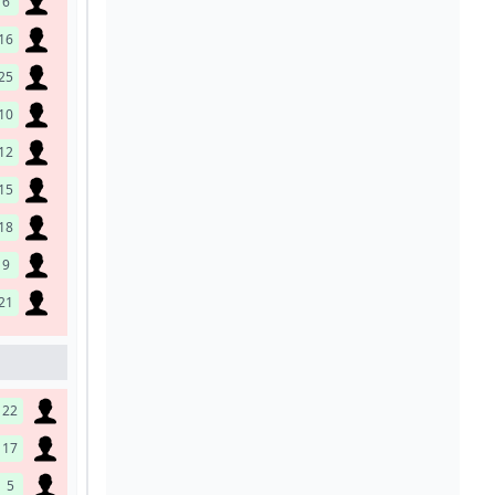
6
16
25
10
12
15
18
9
21
22
17
5