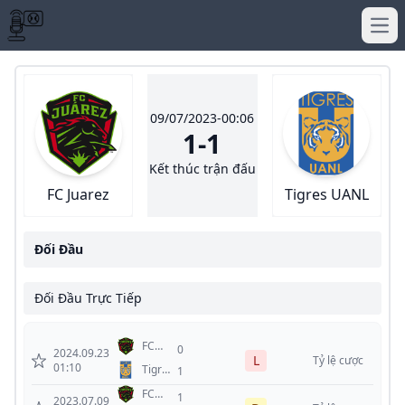
Ope
09/07/2023-00:06
1-1
Kết thúc trận đấu
FC Juarez
Tigres UANL
Đối Đầu
Đối Đầu Trực Tiếp
FC
0
2024.09.23
L
Juarez
Tỷ lệ cược
01:10
Tigres
1
UANL
FC
1
2023.07.09