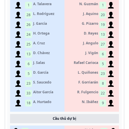
A. Talavera
N. Guzmán
1
1
L. Rodríguez
J. Aquino
28
20
J. García
G. Pizarro
26
19
H. Ortega
D. Reyes
24
13
A. Cruz
J. Angulo
25
27
D. Chávez
J. Vigón
13
6
J. Salas
Rafael Carioca
6
5
D. García
L. Quiñones
5
23
S. Saucedo
F. Gorriarán
23
8
Aitor García
R. Fulgencio
33
22
A. Hurtado
N. Ibáñez
18
9
Cầu thủ dự bị