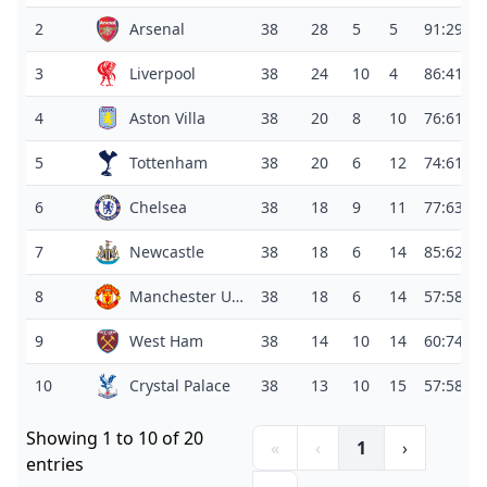
2
Arsenal
38
28
5
5
91:29
3
Liverpool
38
24
10
4
86:41
4
Aston Villa
38
20
8
10
76:61
5
Tottenham
38
20
6
12
74:61
6
Chelsea
38
18
9
11
77:63
7
Newcastle
38
18
6
14
85:62
8
Manchester United
38
18
6
14
57:58
9
West Ham
38
14
10
14
60:74
10
Crystal Palace
38
13
10
15
57:58
Showing 1 to 10 of 20
«
‹
1
›
entries