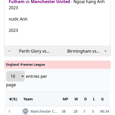
Fulham
vs
Manchester United
- Ngoại hạng Anh
2023
nước Anh
2023
Perth Glory vs
Birmingham vs
Central Coast
Ipswich - Giải vô địch
Mariners - 2023 A-
2023
England :
Premier League
League
entries per
page
#(⇅)
Team
MP
W
D
L
G
1
Manchester City
38
28
7
3
96:34