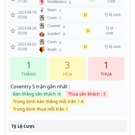
11:30
cược
Middlesbrough
0
Swansea
1
2023.08.19
D
Tỷ lệ cược
02:00
Coventry
1
Coventry
0
2023.08.26
Tỷ lệ
D
02:00
cược
Sunderland
0
Coventry
3
2023.09.02
D
Tỷ lệ cược
02:00
Watford
3
1
3
1
THẮNG
HÒA
THUA
Coventry 5 trận gần nhất :
Bàn thắng sân khách :9
Thua sân khách : 5
Trung bình bàn thắng mỗi trận 1.8
Trung bình thua mỗi trận 1
Tỷ Lệ Cược