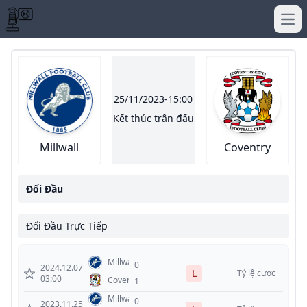
Ope
25/11/2023-15:00
Kết thúc trận đấu
Millwall
Coventry
Đối Đầu
Đối Đầu Trực Tiếp
Millwall
0
2024.12.07
L
Tỷ lệ cược
03:00
Coventry
1
Millwall
0
2023.11.25