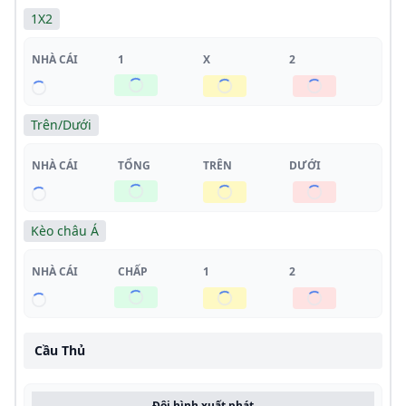
1X2
NHÀ CÁI
1
X
2
Trên/Dưới
NHÀ CÁI
TỔNG
TRÊN
DƯỚI
Kèo châu Á
NHÀ CÁI
CHẤP
1
2
Cầu Thủ
Đội hình xuất phát