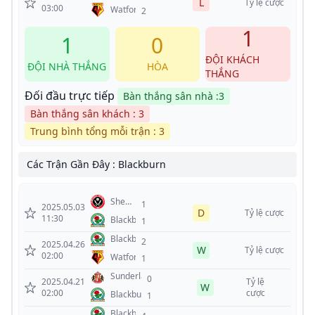
L
Tỷ lệ cược
03:00
Watford
2
1
1
0
ĐỘI KHÁCH
ĐỘI NHÀ THẮNG
HÒA
THẮNG
Đối đầu trực tiếp
Bàn thắng sân nhà :3
Bàn thắng sân khách : 3
Trung bình tổng mỗi trận : 3
Các Trận Gần Đây : Blackburn
Sheffield
1
2025.05.03
D
Utd
Tỷ lệ cược
11:30
Blackburn
1
Blackburn
2
2025.04.26
W
Tỷ lệ cược
02:00
Watford
1
Sunderland
0
2025.04.21
Tỷ lệ
W
02:00
cược
Blackburn
1
Blackburn