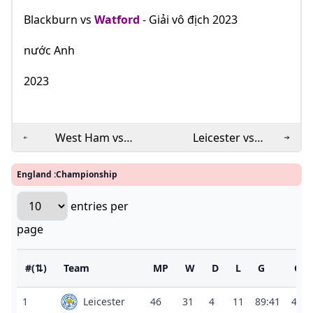
Blackburn vs
Watford
- Giải vô địch 2023
nước Anh
2023
West Ham vs
Leicester vs
Manchester United -
Rotherham - Giải vô
Ngoại hạng Anh
địch 2023
England :
Championship
2023
entries per
page
#(⇅)
Team
MP
W
D
L
G
GD
1
Leicester
46
31
4
11
89:41
48