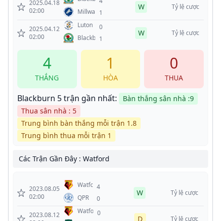
4
2025.04.18
W
Tỷ lệ cược
02:00
Millwall
1
Luton
0
2025.04.12
W
Tỷ lệ cược
02:00
Blackburn
1
4
1
0
THẮNG
HÒA
THUA
Blackburn 5 trận gần nhất:
Bàn thắng sân nhà :9
Thua sân nhà : 5
Trung bình bàn thắng mỗi trận 1.8
Trung bình thua mỗi trận 1
Các Trận Gần Đây : Watford
Watford
4
2023.08.05
W
Tỷ lệ cược
02:00
QPR
0
Watford
0
2023.08.12
D
Tỷ lệ cược