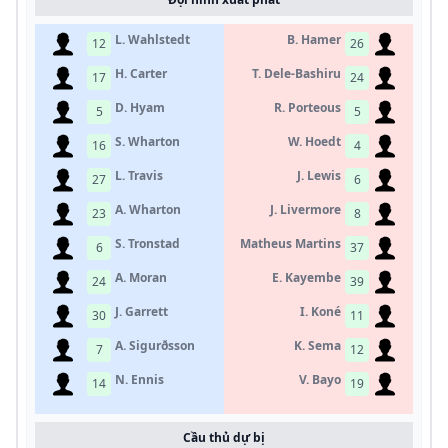
L. Wahlstedt
B. Hamer
12
26
H. Carter
T. Dele-Bashiru
17
24
D. Hyam
R. Porteous
5
5
S. Wharton
W. Hoedt
16
4
L. Travis
J. Lewis
27
6
A. Wharton
J. Livermore
23
8
S. Tronstad
Matheus Martins
6
37
A. Moran
E. Kayembe
24
39
J. Garrett
I. Koné
30
11
A. Sigurðsson
K. Sema
7
12
N. Ennis
V. Bayo
14
19
Cầu thủ dự bị