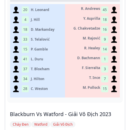
R. Andrews
20
H. Leonard
45
Y. Asprilla
4
J. Hill
18
G. Chakvetadze
18
D. Markanday
16
M. Rajović
33
S. Telalović
9
R. Healey
15
P. Gamble
14
D. Bachmann
41
L. Duru
1
F. Sierralta
37
T. Bloxham
3
T. Ince
34
J. Hilton
7
M. Pollock
28
C. Weston
15
Blackburn Vs Watford - Giải Vô Địch 2023
Cháy Đen
Watford
Giải Vô Địch