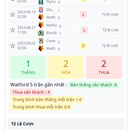
02:00
Plymouth
0
Stoke
1
2023.08.19
L
City
Tỷ lệ cược
02:00
Watford
0
Watford
0
2023.08.27
L
Tỷ lệ cược
11:00
Blackburn
1
Coventry
3
2023.09.02
D
Tỷ lệ cược
02:00
Watford
3
1
2
2
THẮNG
HÒA
THUA
Watford 5 trận gần nhất :
Bàn thắng sân khách :8
Thua sân khách : 4
Trung bình bàn thắng mỗi trận 1.6
Trung bình thua mỗi trận 0.8
Tỷ Lệ Cược