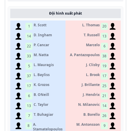
Đội hình xuất phát
R. Scott
L. Thomas
1
20
D. Ingham
T. Russell
14
13
P. Cancar
Marcelo
22
6
M. Natta
A. Pantazopoulos
33
38
L. Mauragis
J. Clisby
5
19
L. Bayliss
L. Brook
37
17
K. Grozos
J. Brillante
17
25
B. ONeill
J. Hendrix
6
21
C. Taylor
N. Milanovic
13
14
T. Buhagiar
B. Borello
7
26
A.
M. Antonsson
8
9
Stamatelopoulos