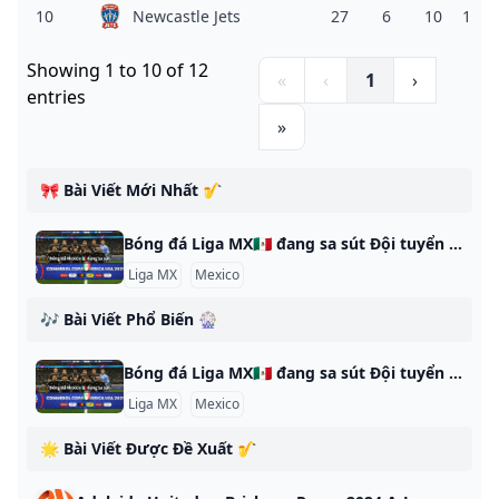
10
Newcastle Jets
27
6
10
11
Showing 1 to 10 of 12
«
‹
1
›
entries
»
🎀 Bài Viết Mới Nhất 🎷
Bóng đá Liga MX🇲🇽 đang sa sút Đội tuyển quốc gia Mexico từng là đội bóng mạnh nhất khu vực Bắc Trung Mỹ. Các cuộc đối đầu giữa Mỹ và Mexico luôn nghiêng hẳn về phía Mexico, với người hâm mộ của họ chiếm ưu thế trên sân nhà của đội tuyển Mỹ. Tuy nhiên, giờ đây tất cả đã là quá khứ. Hiện tại, thành tích của đội tuyển Mexico như một cú đấm mạnh đánh thức mọi người: trong các kỳ World Cup và Copa America gần đây, đội tuyển Mexico đều phải dừng bước từ vòng bảng.
Liga MX
Mexico
🎶 Bài Viết Phổ Biến 🎡
Bóng đá Liga MX🇲🇽 đang sa sút Đội tuyển quốc gia Mexico từng là đội bóng mạnh nhất khu vực Bắc Trung Mỹ. Các cuộc đối đầu giữa Mỹ và Mexico luôn nghiêng hẳn về phía Mexico, với người hâm mộ của họ chiếm ưu thế trên sân nhà của đội tuyển Mỹ. Tuy nhiên, giờ đây tất cả đã là quá khứ. Hiện tại, thành tích của đội tuyển Mexico như một cú đấm mạnh đánh thức mọi người: trong các kỳ World Cup và Copa America gần đây, đội tuyển Mexico đều phải dừng bước từ vòng bảng.
Liga MX
Mexico
🌟 Bài Viết Được Đề Xuất 🎷