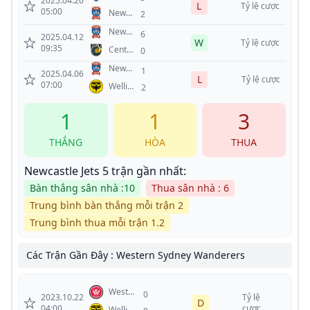
2025.04.20
L
Tỷ lệ cược
05:00
Newcastle
2
Jets
Newcastle
6
2025.04.12
W
Jets
Tỷ lệ cược
09:35
Central
0
Coast
Newcastle
1
Mariners
2025.04.06
L
Jets
Tỷ lệ cược
07:00
Wellington
2
Phoenix
1
1
3
THẮNG
HÒA
THUA
Newcastle Jets 5 trận gần nhất:
Bàn thắng sân nhà :10
Thua sân nhà : 6
Trung bình bàn thắng mỗi trận 2
Trung bình thua mỗi trận 1.2
Các Trận Gần Đây : Western Sydney Wanderers
Western
0
2023.10.22
Tỷ lệ
D
Sydney
04:00
cược
Wellington