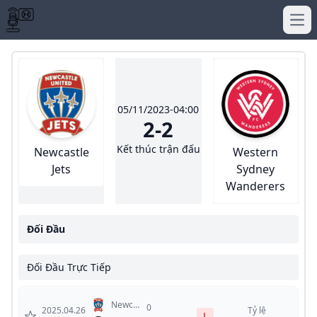
Ope
05/11/2023-04:00
2-2
Kết thúc trận đấu
Newcastle
Western
Jets
Sydney
Wanderers
Đối Đầu
Đối Đầu Trực Tiếp
Newcastle
0
2025.04.26
Tỷ lệ
L
Jets