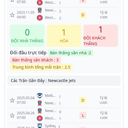
07:00
cược
Western
1
Sydney
Newcastle
2
Wanderers
2023.11.05
Tỷ lệ
D
Jets
04:00
cược
Western
2
Sydney
1
Wanderers
0
1
ĐỘI KHÁCH
ĐỘI NHÀ THẮNG
HÒA
THẮNG
Đối đầu trực tiếp
Bàn thắng sân nhà :2
Bàn thắng sân khách : 3
Trung bình tổng mỗi trận : 2.5
Các Trận Gần Đây : Newcastle Jets
Melbourne
1
2025.05.04
Tỷ lệ
D
Victory
07:00
cược
Newcastle
1
Jets
Newcastle
0
2025.04.26
Tỷ lệ
L
Jets
07:00
cược
Western
1
Sydney
Sydney
3
Wanderers