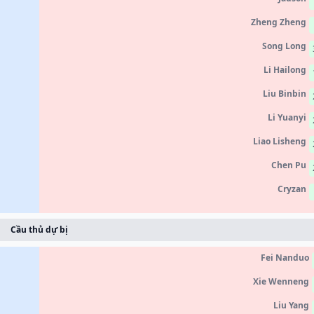
Zheng Zheng
Song Long
Li Hailong
Liu Binbin
Li Yuanyi
Liao Lisheng
Chen Pu
Cryzan
Cầu thủ dự bị
Fei Nanduo
Xie Wenneng
Liu Yang