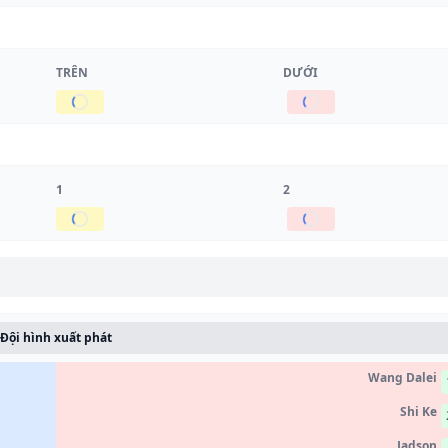
TRÊN
DƯỚI
1
2
Đội hình xuất phát
Wang Dalei
Shi Ke
Jadson