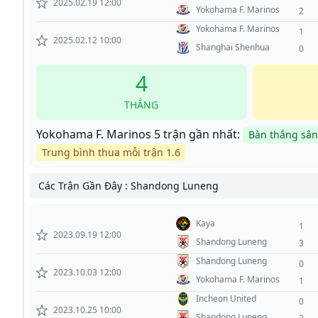
2025.02.19 12:00
Yokohama F. Marinos
2
Yokohama F. Marinos
1
2025.02.12 10:00
Shanghai Shenhua
0
4
THẮNG
Yokohama F. Marinos 5 trận gần nhất:
Bàn thắng sân
Trung bình thua mỗi trận 1.6
Các Trận Gần Đây : Shandong Luneng
Kaya
1
2023.09.19 12:00
Shandong Luneng
3
Shandong Luneng
0
2023.10.03 12:00
Yokohama F. Marinos
1
Incheon United
0
2023.10.25 10:00
Shandong Luneng