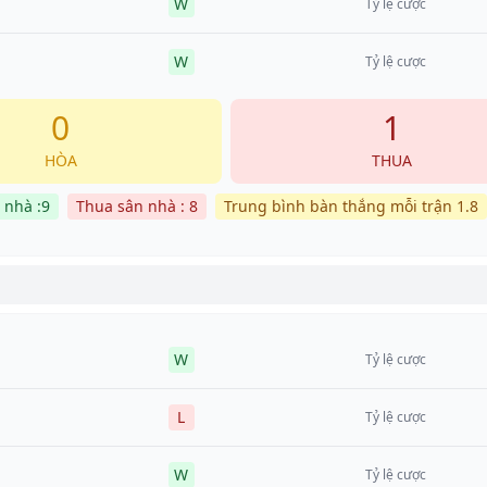
W
Tỷ lệ cược
W
Tỷ lệ cược
0
1
HÒA
THUA
 nhà :9
Thua sân nhà : 8
Trung bình bàn thắng mỗi trận 1.8
W
Tỷ lệ cược
L
Tỷ lệ cược
W
Tỷ lệ cược