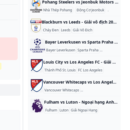
Pohang Steelers vs Jeonbuk Motors - Giải AFC Champions League 2023 Pohang Steelers vs Jeonbuk Motors - Giải AFC Champions League 2023 thế giới 2023
Nhà Thép Pohang
Động Cơ Jeonbuk
Giải Vô Địch
Blackburn vs Leeds - Giải vô địch 2023 Blackburn vs Leeds - Giải vô địch 2023 nước Anh 2023
Cháy Đen
Leeds
Giải Vô Địch
Bayer Leverkusen vs Sparta Praha - UEFA Champions League 2024 Bayer Leverkusen vs Sparta Praha - UEFA Champions League 2024 thế giới 2024
Bayer Leverkusen
Sparta Praha
Giải Vô Địch UEFA
Louis City vs Los Angeles FC - Giải bóng đá lớn 2023 Louis City vs Los Angeles FC - Giải bóng đá lớn 2023 Hoa Kỳ 2023
Thành Phố St. Louis
FC Los Angeles
Giải Bóng Đá L
Vancouver Whitecaps vs Los Angeles Galaxy - Giải bóng đá lớn 2024 Vancouver Whitecaps vs Los Angeles Galaxy - Giải bóng đá lớn 2024 Hoa Kỳ 2024
Vancouver Whitecaps
Thiên Hà Los Angeles
Giải B
Fulham vs Luton - Ngoại hạng Anh 2023 Fulham vs Luton - Ngoại hạng Anh 2023 nước Anh 2023
Fulham
Luton
Giải Ngoại Hạng