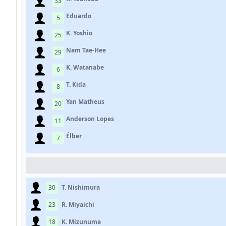
33
Eduardo
5
K. Yoshio
25
Nam Tae-Hee
29
K. Watanabe
6
T. Kida
8
Yan Matheus
20
Anderson Lopes
11
Élber
7
30
T. Nishimura
23
R. Miyaichi
18
K. Mizunuma