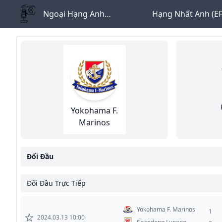
Ngoại Hạng Anh
Hạng Nhất Anh (E
(Premier League)
Championship)
Yokohama F.
Marinos
Đối Đầu
Đối Đầu Trực Tiếp
Yokohama F. Marinos
1
2024.03.13 10:00