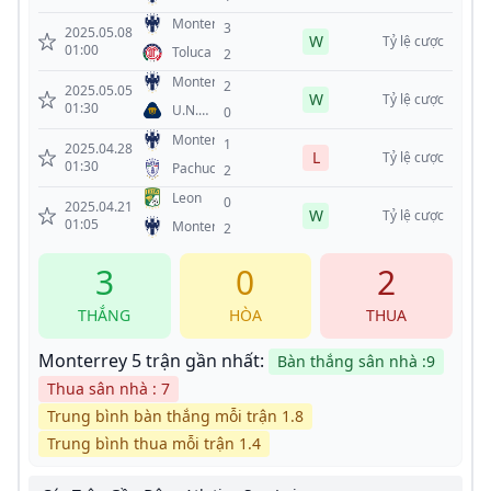
Monterrey
3
2025.05.08
W
Tỷ lệ cược
01:00
Toluca
2
Monterrey
2
2025.05.05
W
Tỷ lệ cược
01:30
U.N.A.M.
0
-
Monterrey
1
Pumas
2025.04.28
L
Tỷ lệ cược
01:30
Pachuca
2
Leon
0
2025.04.21
W
Tỷ lệ cược
01:05
Monterrey
2
3
0
2
THẮNG
HÒA
THUA
Monterrey 5 trận gần nhất:
Bàn thắng sân nhà :9
Thua sân nhà : 7
Trung bình bàn thắng mỗi trận 1.8
Trung bình thua mỗi trận 1.4