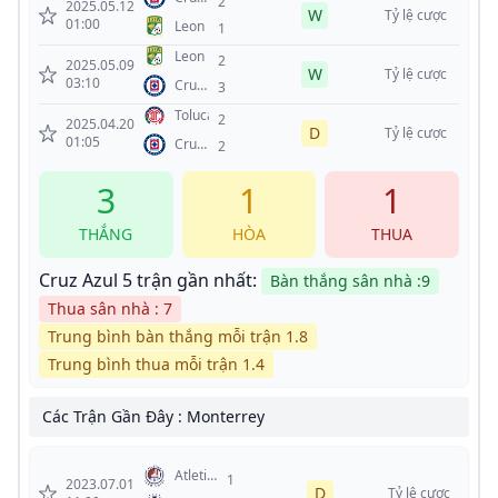
2
2025.05.12
W
Azul
Tỷ lệ cược
01:00
Leon
1
Leon
2
2025.05.09
W
Tỷ lệ cược
03:10
Cruz
3
Azul
Toluca
2
2025.04.20
D
Tỷ lệ cược
01:05
Cruz
2
Azul
3
1
1
THẮNG
HÒA
THUA
Cruz Azul 5 trận gần nhất:
Bàn thắng sân nhà :9
Thua sân nhà : 7
Trung bình bàn thắng mỗi trận 1.8
Trung bình thua mỗi trận 1.4
Các Trận Gần Đây : Monterrey
Atletico
1
2023.07.01
D
San
Tỷ lệ cược