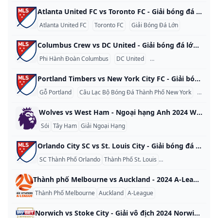
Atlanta United FC vs Toronto FC - Giải bóng đá lớn 2023 Atlanta United FC vs Toronto FC - Giải bóng đá lớn 2023 Hoa Kỳ 2023
Atlanta United FC
Toronto FC
Giải Bóng Đá Lớn
Columbus Crew vs DC United - Giải bóng đá lớn 2023 Columbus Crew vs DC United - Giải bóng đá lớn 2023 Hoa Kỳ 2023
Phi Hành Đoàn Columbus
DC United
Giải Bóng Đá Lớn
Portland Timbers vs New York City FC - Giải bóng đá Major League 2023 Portland Timbers vs New York City FC - Giải bóng đá Major League 2023 Hoa Kỳ 2023
Gỗ Portland
Câu Lạc Bộ Bóng Đá Thành Phố New York
Giải B
Wolves vs West Ham - Ngoại hạng Anh 2024 Wolves vs West Ham - Ngoại hạng Anh 2024 nước Anh 2024
Sói
Tây Ham
Giải Ngoại Hạng
Orlando City SC vs St. Louis City - Giải bóng đá lớn 2023 Orlando City SC vs St. Louis City - Giải bóng đá lớn 2023 Hoa Kỳ 2023
SC Thành Phố Orlando
Thành Phố St. Louis
Giải Bóng Đá Lớn
Thành phố Melbourne vs Auckland - 2024 A-League Thành phố Melbourne vs Auckland - 2024 A-League Úc 2024
Thành Phố Melbourne
Auckland
A-League
Norwich vs Stoke City - Giải vô địch 2024 Norwich vs Stoke City - Giải vô địch 2024 nước Anh 2024