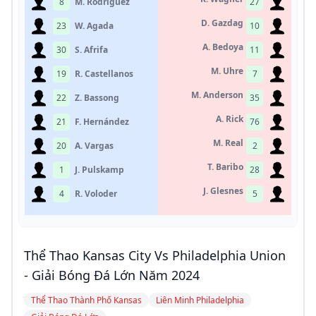
8
M. Rodríguez
27
D. Gazdag
23
W. Agada
10
A. Bedoya
30
S. Afrifa
11
M. Uhre
19
R. Castellanos
7
M. Anderson
22
Z. Bassong
35
A. Rick
21
F. Hernández
76
M. Real
20
A. Vargas
2
T. Baribo
1
J. Pulskamp
28
J. Glesnes
4
R. Voloder
5
Thể Thao Kansas City Vs Philadelphia Union
- Giải Bóng Đá Lớn Năm 2024
Thể Thao Thành Phố Kansas
Liên Minh Philadelphia