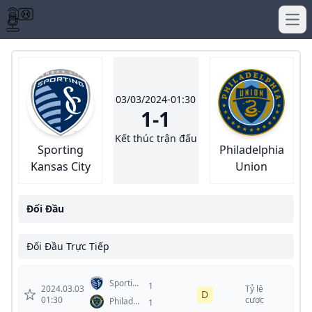
Ope
03/03/2024-01:30
1-1
Kết thúc trận đấu
Sporting
Philadelphia
Kansas City
Union
Đối Đầu
Đối Đầu Trực Tiếp
Sporting
1
2024.03.03
Tỷ lệ
D
Kansas
01:30
cược
Philadelphia
1
City