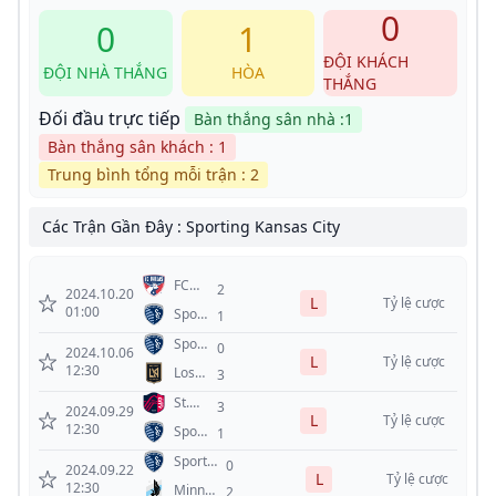
Union
0
0
1
ĐỘI KHÁCH
ĐỘI NHÀ THẮNG
HÒA
THẮNG
Đối đầu trực tiếp
Bàn thắng sân nhà :1
Bàn thắng sân khách : 1
Trung bình tổng mỗi trận : 2
Các Trận Gần Đây : Sporting Kansas City
FC
2
2024.10.20
L
Dallas
Tỷ lệ cược
01:00
Sporting
1
Kansas
Sporting
0
City
2024.10.06
L
Kansas
Tỷ lệ cược
12:30
Los
3
City
Angeles
St.
3
FC
2024.09.29
L
Louis
Tỷ lệ cược
12:30
Sporting
1
City
Kansas
Sporting
0
City
2024.09.22
L
Kansas
Tỷ lệ cược
12:30
Minnesota
2