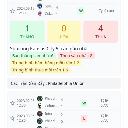
City
United
Sporting
4
FC
2024.09.19
W
Kansas
Tỷ lệ cược
12:30
Colorado
1
City
Rapids
1
0
4
THẮNG
HÒA
THUA
Sporting Kansas City 5 trận gần nhất:
Bàn thắng sân nhà :6
Thua sân nhà : 8
Trung bình bàn thắng mỗi trận 1.2
Trung bình thua mỗi trận 1.6
Các Trận Gần Đây : Philadelphia Union
Philadelphia
4
2023.02.26
Tỷ lệ
W
Union
12:30
cược
Columbus
1
Crew
Inter
2
2023.03.05
Tỷ lệ
L
Miami
12:30
cược
Philadelphia
0
Union