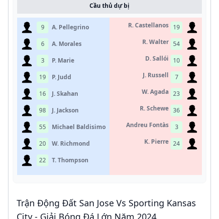
Cầu thủ dự bị
R. Castellanos
9
A. Pellegrino
19
R. Walter
6
A. Morales
54
D. Sallói
3
P. Marie
10
J. Russell
19
P. Judd
7
W. Agada
16
J. Skahan
23
R. Schewe
98
J. Jackson
36
Andreu Fontàs
55
Michael Baldisimo
3
K. Pierre
20
W. Richmond
24
22
T. Thompson
Trận Động Đất San Jose Vs Sporting Kansas
City - Giải Bóng Đá Lớn Năm 2024