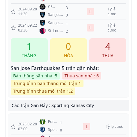
Dallas
CF
3
2024.09.28
Tỷ lệ
L
Montreal
11:30
cược
San Jose
0
Earthquakes
San Jose
1
2024.09.22
Tỷ lệ
L
Earthquakes
02:30
cược
St. Louis
2
City
1
0
4
THẮNG
HÒA
THUA
San Jose Earthquakes 5 trận gần nhất:
Bàn thắng sân nhà :5
Thua sân nhà : 6
Trung bình bàn thắng mỗi trận 1
Trung bình thua mỗi trận 1.2
Các Trận Gần Đây : Sporting Kansas City
Portland
1
2023.02.28
L
Timbers
Tỷ lệ cược
03:00
Sporting
0
Kansas