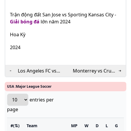
Trận động đất San Jose vs Sporting Kansas City -
Giải
bóng đá
lớn năm 2024
Hoa Kỳ
2024
Los Angeles FC vs
Monterrey vs Cruz
Columbus Crew -
Azul - 2024 Liga MX
Giải bóng đá lớn
USA :
Major League Soccer
năm 2024
entries per
page
#(⇅)
Team
MP
W
D
L
G