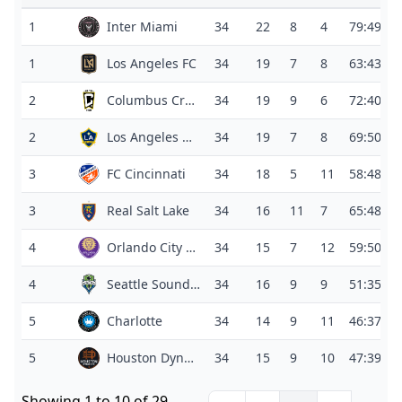
1
Inter Miami
34
22
8
4
79:49
1
Los Angeles FC
34
19
7
8
63:43
2
Columbus Crew
34
19
9
6
72:40
2
Los Angeles Galaxy
34
19
7
8
69:50
3
FC Cincinnati
34
18
5
11
58:48
3
Real Salt Lake
34
16
11
7
65:48
4
Orlando City SC
34
15
7
12
59:50
4
Seattle Sounders
34
16
9
9
51:35
5
Charlotte
34
14
9
11
46:37
5
Houston Dynamo
34
15
9
10
47:39
Showing 1 to 10 of 29