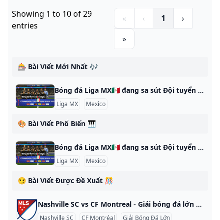
Showing 1 to 10 of 29
«
‹
1
›
entries
»
🎰 Bài Viết Mới Nhất 🎶
Bóng đá Liga MX🇲🇽 đang sa sút Đội tuyển quốc gia Mexico từng là đội bóng mạnh nhất khu vực Bắc Trung Mỹ. Các cuộc đối đầu giữa Mỹ và Mexico luôn nghiêng hẳn về phía Mexico, với người hâm mộ của họ chiếm ưu thế trên sân nhà của đội tuyển Mỹ. Tuy nhiên, giờ đây tất cả đã là quá khứ. Hiện tại, thành tích của đội tuyển Mexico như một cú đấm mạnh đánh thức mọi người: trong các kỳ World Cup và Copa America gần đây, đội tuyển Mexico đều phải dừng bước từ vòng bảng.
Liga MX
Mexico
🎨 Bài Viết Phổ Biến 🎹
Bóng đá Liga MX🇲🇽 đang sa sút Đội tuyển quốc gia Mexico từng là đội bóng mạnh nhất khu vực Bắc Trung Mỹ. Các cuộc đối đầu giữa Mỹ và Mexico luôn nghiêng hẳn về phía Mexico, với người hâm mộ của họ chiếm ưu thế trên sân nhà của đội tuyển Mỹ. Tuy nhiên, giờ đây tất cả đã là quá khứ. Hiện tại, thành tích của đội tuyển Mexico như một cú đấm mạnh đánh thức mọi người: trong các kỳ World Cup và Copa America gần đây, đội tuyển Mexico đều phải dừng bước từ vòng bảng.
Liga MX
Mexico
😏 Bài Viết Được Đề Xuất 🎊
Nashville SC vs CF Montreal - Giải bóng đá lớn 2023 Nashville SC vs CF Montreal - Giải bóng đá lớn 2023 Hoa Kỳ 2023
Nashville SC
CF Montréal
Giải Bóng Đá Lớn