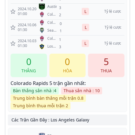
Galaxy
Rapids
Austin
3
2024.10.20
L
Tỷ lệ cược
01:00
Colorado
2
Rapids
Colorado
0
2024.10.06
L
Rapids
Tỷ lệ cược
01:30
Seattle
1
Sounders
Colorado
1
2024.10.03
L
Rapids
Tỷ lệ cược
01:30
Los
3
Angeles
Galaxy
0
0
5
THẮNG
HÒA
THUA
Colorado Rapids 5 trận gần nhất:
Bàn thắng sân nhà :4
Thua sân nhà : 10
Trung bình bàn thắng mỗi trận 0.8
Trung bình thua mỗi trận 2
Các Trận Gần Đây : Los Angeles Galaxy