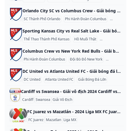
Orlando City SC vs Columbus Crew - Giải bóng đá lớn 2023 Orlando City SC vs Columbus Crew - Giải bóng đá lớn 2023 Hoa Kỳ 2023
SC Thành Phố Orlando
Phi Hành Đoàn Columbus
Giải Bóng Đ
Sporting Kansas City vs Real Salt Lake - Giải bóng đá lớn năm 2023 Sporting Kansas City vs Real Salt Lake - Giải bóng đá lớn năm 2023 Hoa Kỳ 2023
Thể Thao Thành Phố Kansas
Hồ Muối Thật
Giải Bóng Đá Lớn
Columbus Crew vs New York Red Bulls - Giải bóng đá lớn năm 2024 Columbus Crew vs New York Red Bulls - Giải bóng đá lớn năm 2024 Hoa Kỳ 2024
Phi Hành Đoàn Columbus
Đội Bò Đỏ New York
Giải Bóng Đá 
DC United vs Atlanta United FC - Giải bóng đá lớn 2024 DC United vs Atlanta United FC - Giải bóng đá lớn 2024 Hoa Kỳ 2024
DC United
Atlanta United FC
Giải Bóng Đá Lớn
Cardiff vs Swansea - Giải vô địch 2024 Cardiff vs Swansea - Giải vô địch 2024 nước Anh 2024
Cardiff
Swansea
Giải Vô Địch
FC Juarez vs Mazatlán - 2024 Liga MX FC Juarez vs Mazatlán - 2024 Liga MX México 2024
FC Juarez
Mazatlan
Liga MX