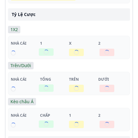
Tỷ Lệ Cược
1X2
NHÀ CÁI
1
X
2
Trên/Dưới
NHÀ CÁI
TỔNG
TRÊN
DƯỚI
Kèo châu Á
NHÀ CÁI
CHẤP
1
2