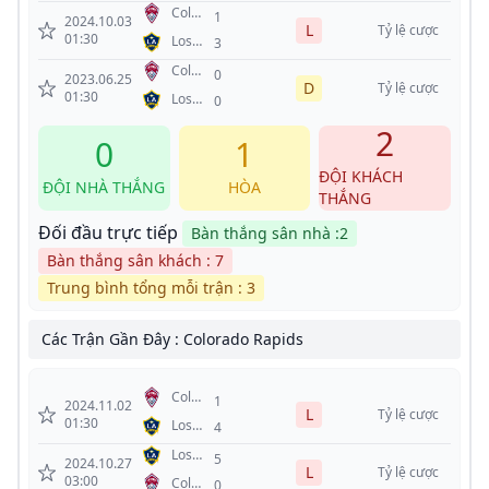
Angeles
Colorado
1
Galaxy
2024.10.03
L
Rapids
Tỷ lệ cược
01:30
Los
3
Angeles
Colorado
0
Galaxy
2023.06.25
D
Rapids
Tỷ lệ cược
01:30
Los
0
Angeles
2
Galaxy
0
1
ĐỘI KHÁCH
ĐỘI NHÀ THẮNG
HÒA
THẮNG
Đối đầu trực tiếp
Bàn thắng sân nhà :2
Bàn thắng sân khách : 7
Trung bình tổng mỗi trận : 3
Các Trận Gần Đây : Colorado Rapids
Colorado
1
2024.11.02
L
Rapids
Tỷ lệ cược
01:30
Los
4
Angeles
Los
5
Galaxy
2024.10.27
L
Angeles
Tỷ lệ cược
03:00
Colorado
0