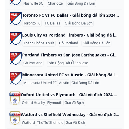
Nashville SC
Charlotte
Giải Bóng Đá Lớn
Toronto FC vs FC Dallas - Giải bóng đá lớn 2024 Toronto FC vs FC Dallas - Giải bóng đá lớn 2024 Hoa Kỳ 2024
Toronto FC
FC Dallas
Giải Bóng Đá Lớn
Louis City vs Portland Timbers - Giải bóng đá lớn năm 2023 Louis City vs Portland Timbers - Giải bóng đá lớn năm 2023 Hoa Kỳ 2023
Thành Phố St. Louis
Gỗ Portland
Giải Bóng Đá Lớn
Portland Timbers vs San Jose Earthquakes - Giải bóng đá lớn năm 2024 Portland Timbers vs San Jose Earthquakes - Giải bóng đá lớn năm 2024 Hoa Kỳ 2024
Gỗ Portland
Trận Động Đất Ở San Jose
Giải Bóng Đá Lớn
Minnesota United FC vs Austin - Giải bóng đá lớn năm 2023 Minnesota United FC vs Austin - Giải bóng đá lớn năm 2023 Hoa Kỳ 2023
Minnesota United FC
Austin
Giải Bóng Đá Lớn
Oxford United vs Plymouth - Giải vô địch 2024 Oxford United vs Plymouth - Giải vô địch 2024 nước Anh 2024
Oxford Hoa Kỳ
Plymouth
Giải Vô Địch
Watford vs Sheffield Wednesday - Giải vô địch 2023 Watford vs Sheffield Wednesday - Giải vô địch 2023 nước Anh 2023
Watford
Thứ Tư Sheffield
Giải Vô Địch