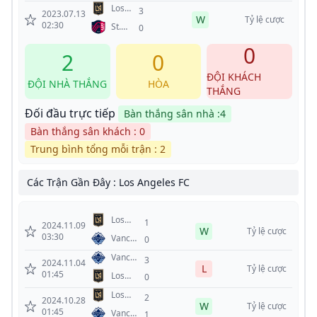
Louis
Los
3
City
2023.07.13
W
Angeles
Tỷ lệ cược
02:30
St.
0
FC
Louis
0
City
2
0
ĐỘI KHÁCH
ĐỘI NHÀ THẮNG
HÒA
THẮNG
Đối đầu trực tiếp
Bàn thắng sân nhà :4
Bàn thắng sân khách : 0
Trung bình tổng mỗi trận : 2
Các Trận Gần Đây : Los Angeles FC
Los
1
2024.11.09
W
Angeles
Tỷ lệ cược
03:30
Vancouver
0
FC
Whitecaps
Vancouver
3
2024.11.04
L
Whitecaps
Tỷ lệ cược
01:45
Los
0
Angeles
Los
2
FC
2024.10.28
W
Angeles
Tỷ lệ cược
01:45
Vancouver
1