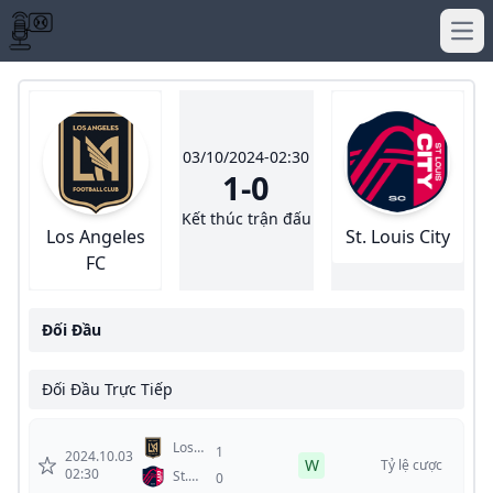
Ope
03/10/2024-02:30
1-0
Kết thúc trận đấu
Los Angeles
St. Louis City
FC
Đối Đầu
Đối Đầu Trực Tiếp
Los
1
2024.10.03
W
Angeles
Tỷ lệ cược
02:30
St.
0
FC