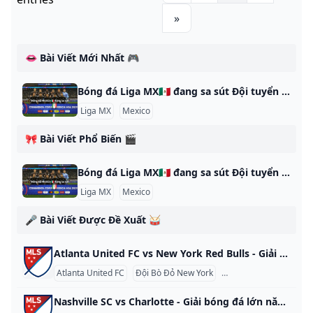
»
👄 Bài Viết Mới Nhất 🎮
Bóng đá Liga MX🇲🇽 đang sa sút Đội tuyển quốc gia Mexico từng là đội bóng mạnh nhất khu vực Bắc Trung Mỹ. Các cuộc đối đầu giữa Mỹ và Mexico luôn nghiêng hẳn về phía Mexico, với người hâm mộ của họ chiếm ưu thế trên sân nhà của đội tuyển Mỹ. Tuy nhiên, giờ đây tất cả đã là quá khứ. Hiện tại, thành tích của đội tuyển Mexico như một cú đấm mạnh đánh thức mọi người: trong các kỳ World Cup và Copa America gần đây, đội tuyển Mexico đều phải dừng bước từ vòng bảng.
Liga MX
Mexico
🎀 Bài Viết Phổ Biến 🎬
Bóng đá Liga MX🇲🇽 đang sa sút Đội tuyển quốc gia Mexico từng là đội bóng mạnh nhất khu vực Bắc Trung Mỹ. Các cuộc đối đầu giữa Mỹ và Mexico luôn nghiêng hẳn về phía Mexico, với người hâm mộ của họ chiếm ưu thế trên sân nhà của đội tuyển Mỹ. Tuy nhiên, giờ đây tất cả đã là quá khứ. Hiện tại, thành tích của đội tuyển Mexico như một cú đấm mạnh đánh thức mọi người: trong các kỳ World Cup và Copa America gần đây, đội tuyển Mexico đều phải dừng bước từ vòng bảng.
Liga MX
Mexico
🎤 Bài Viết Được Đề Xuất 🥁
Atlanta United FC vs New York Red Bulls - Giải bóng đá lớn năm 2023 Atlanta United FC vs New York Red Bulls - Giải bóng đá lớn năm 2023 Hoa Kỳ 2023
Atlanta United FC
Đội Bò Đỏ New York
Giải Bóng Đá Lớn
Nashville SC vs Charlotte - Giải bóng đá lớn năm 2024 Nashville SC vs Charlotte - Giải bóng đá lớn năm 2024 Hoa Kỳ 2024