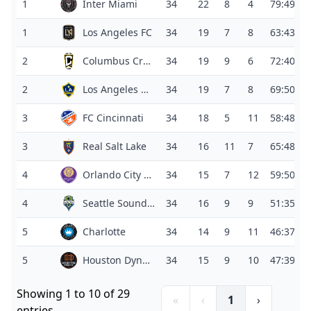
1
Inter Miami
34
22
8
4
79:49
1
Los Angeles FC
34
19
7
8
63:43
2
Columbus Crew
34
19
9
6
72:40
2
Los Angeles Galaxy
34
19
7
8
69:50
3
FC Cincinnati
34
18
5
11
58:48
3
Real Salt Lake
34
16
11
7
65:48
4
Orlando City SC
34
15
7
12
59:50
4
Seattle Sounders
34
16
9
9
51:35
5
Charlotte
34
14
9
11
46:37
5
Houston Dynamo
34
15
9
10
47:39
Showing 1 to 10 of 29
«
‹
1
›
entries