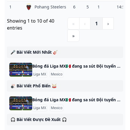
1
Pohang Steelers
6
5
1
14:5
Showing 1 to 10 of 40
«
‹
1
›
entries
»
🎤 Bài Viết Mới Nhất 🎸
Bóng đá Liga MX🇲🇽 đang sa sút Đội tuyển quốc gia Mexico từng là đội bóng mạnh nhất khu vực Bắc Trung Mỹ. Các cuộc đối đầu giữa Mỹ và Mexico luôn nghiêng hẳn về phía Mexico, với người hâm mộ của họ chiếm ưu thế trên sân nhà của đội tuyển Mỹ. Tuy nhiên, giờ đây tất cả đã là quá khứ. Hiện tại, thành tích của đội tuyển Mexico như một cú đấm mạnh đánh thức mọi người: trong các kỳ World Cup và Copa America gần đây, đội tuyển Mexico đều phải dừng bước từ vòng bảng.
Liga MX
Mexico
🎳 Bài Viết Phổ Biến 🥁
Bóng đá Liga MX🇲🇽 đang sa sút Đội tuyển quốc gia Mexico từng là đội bóng mạnh nhất khu vực Bắc Trung Mỹ. Các cuộc đối đầu giữa Mỹ và Mexico luôn nghiêng hẳn về phía Mexico, với người hâm mộ của họ chiếm ưu thế trên sân nhà của đội tuyển Mỹ. Tuy nhiên, giờ đây tất cả đã là quá khứ. Hiện tại, thành tích của đội tuyển Mexico như một cú đấm mạnh đánh thức mọi người: trong các kỳ World Cup và Copa America gần đây, đội tuyển Mexico đều phải dừng bước từ vòng bảng.
Liga MX
Mexico
🎧 Bài Viết Được Đề Xuất 🎧