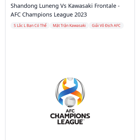
Shandong Luneng Vs Kawasaki Frontale -
AFC Champions League 2023
S Lắc L Bạn Có Thể
Mặt Trận Kawasaki
Giải Vô Địch AFC