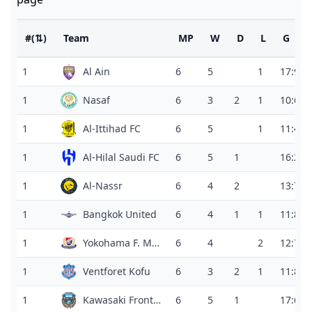
#(⇅)
Team
MP
W
D
L
G
1
Al Ain
6
5
1
17:9
1
Nasaf
6
3
2
1
10:6
1
Al-Ittihad FC
6
5
1
11:4
1
Al-Hilal Saudi FC
6
5
1
16:2
1
Al-Nassr
6
4
2
13:7
1
Bangkok United
6
4
1
1
11:8
1
Yokohama F. Marinos
6
4
2
12:7
1
Ventforet Kofu
6
3
2
1
11:8
1
Kawasaki Frontale
6
5
1
17:6