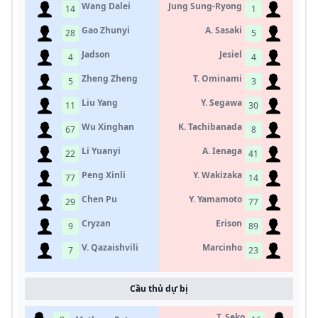
Wang Dalei
Jung Sung-Ryong
14
1
Gao Zhunyi
A. Sasaki
28
5
Jadson
Jesiel
4
4
Zheng Zheng
T. Ominami
5
3
Liu Yang
Y. Segawa
11
30
Wu Xinghan
K. Tachibanada
67
8
Li Yuanyi
A. Ienaga
22
41
Peng Xinli
Y. Wakizaka
77
14
Chen Pu
Y. Yamamoto
29
77
Cryzan
Erison
9
89
V. Qazaishvili
Marcinho
7
23
Cầu thủ dự bị
T. Seko