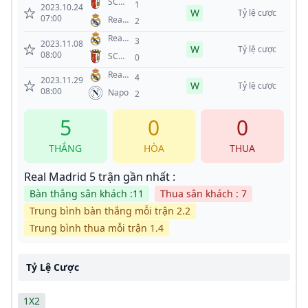
SC
1
2023.10.24
W
Braga
Tỷ lệ cược
07:00
Real
2
Madrid
Real
3
2023.11.08
W
Madrid
Tỷ lệ cược
08:00
SC
0
Braga
Real
4
2023.11.29
W
Madrid
Tỷ lệ cược
08:00
Napoli
2
5
0
0
THẮNG
HÒA
THUA
Real Madrid 5 trận gần nhất :
Bàn thắng sân khách :11
Thua sân khách : 7
Trung bình bàn thắng mỗi trận 2.2
Trung bình thua mỗi trận 1.4
Tỷ Lệ Cược
1X2