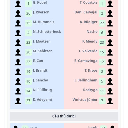
G. Kobel
T. Courtois
1
1
J. Ryerson
Dani Carvajal
26
2
M. Hummels
A. Rüdiger
15
22
N. Schlotterbeck
Nacho
4
6
I. Maatsen
F. Mendy
22
23
M. Sabitzer
F. Valverde
20
15
E. Can
E. Camavinga
23
12
J. Brandt
T. Kroos
19
8
J. Sancho
J. Bellingham
10
5
N. Füllkrug
Rodrygo
14
11
K. Adeyemi
Vinícius Júnior
27
7
Cầu thủ dự bị
Joselu