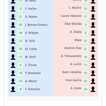
11
M. Reus
14
L. Modrić
9
S. Haller
10
Lucas Vázquez
21
D. Malen
17
Éder Militão
43
J. Bynoe-Gittens
3
D. Alaba
38
K. Wätjen
4
Kepa
25
N. Süle
25
Brahim Díaz
35
M. Lotka
21
A. Tchouaméni
17
M. Wolf
18
A. Lunin
6
S. Özcan
13
Dani Ceballos
18
Y. Moukoko
19
Fran García
33
A. Meyer
20
A. Güler
8
F. Nmecha
24