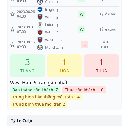
03:30
Chelsea
1
Brighton
1
2023.08.26
W
Tỷ lệ cược
04:30
West
3
Ham
Luton
1
2023.09.01
W
Tỷ lệ cược
07:00
West
2
Ham
West
1
2023.09.16
Tỷ lệ
L
Ham
02:00
cược
Manchester
3
City
3
1
1
THẮNG
HÒA
THUA
West Ham 5 trận gần nhất :
Bàn thắng sân khách :7
Thua sân khách : 10
Trung bình bàn thắng mỗi trận 1.4
Trung bình thua mỗi trận 2
Tỷ Lệ Cược