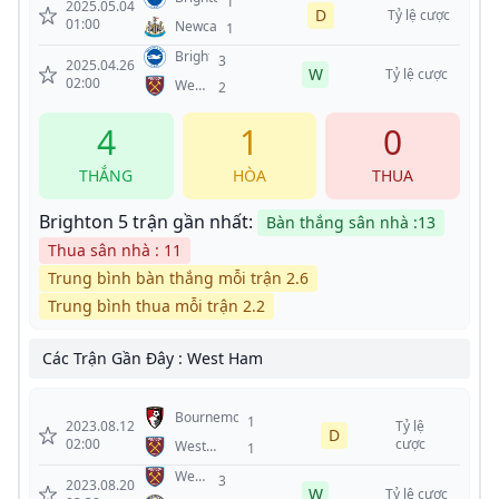
1
2025.05.04
D
Tỷ lệ cược
01:00
Newcastle
1
Brighton
3
2025.04.26
W
Tỷ lệ cược
02:00
West
2
Ham
4
1
0
THẮNG
HÒA
THUA
Brighton 5 trận gần nhất:
Bàn thắng sân nhà :13
Thua sân nhà : 11
Trung bình bàn thắng mỗi trận 2.6
Trung bình thua mỗi trận 2.2
Các Trận Gần Đây : West Ham
Bournemouth
1
2023.08.12
Tỷ lệ
D
02:00
cược
West
1
Ham
West
3
2023.08.20
W
Ham
Tỷ lệ cược