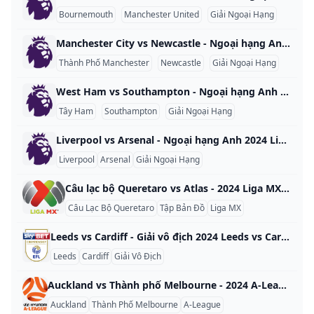
Bournemouth
Manchester United
Giải Ngoại Hạng
Manchester City vs Newcastle - Ngoại hạng Anh 2024 Manchester City vs Newcastle - Ngoại hạng Anh 2024 nước Anh 2024
Thành Phố Manchester
Newcastle
Giải Ngoại Hạng
West Ham vs Southampton - Ngoại hạng Anh 2024 West Ham vs Southampton - Ngoại hạng Anh 2024 nước Anh 2024
Tây Ham
Southampton
Giải Ngoại Hạng
Liverpool vs Arsenal - Ngoại hạng Anh 2024 Liverpool vs Arsenal - Ngoại hạng Anh 2024 nước Anh 2024
Liverpool
Arsenal
Giải Ngoại Hạng
Câu lạc bộ Queretaro vs Atlas - 2024 Liga MX Câu lạc bộ Queretaro vs Atlas - 2024 Liga MX México 2024
Câu Lạc Bộ Queretaro
Tập Bản Đồ
Liga MX
Leeds vs Cardiff - Giải vô địch 2024 Leeds vs Cardiff - Giải vô địch 2024 nước Anh 2024
Leeds
Cardiff
Giải Vô Địch
Auckland vs Thành phố Melbourne - 2024 A-League Auckland vs Thành phố Melbourne - 2024 A-League Úc 2024
Auckland
Thành Phố Melbourne
A-League