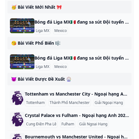
🥳 Bài Viết Mới Nhất 🎀
Bóng đá Liga MX🇲🇽 đang sa sút Đội tuyển quốc gia Mexico từng là đội bóng mạnh nhất khu vực Bắc Trung Mỹ. Các cuộc đối đầu giữa Mỹ và Mexico luôn nghiêng hẳn về phía Mexico, với người hâm mộ của họ chiếm ưu thế trên sân nhà của đội tuyển Mỹ. Tuy nhiên, giờ đây tất cả đã là quá khứ. Hiện tại, thành tích của đội tuyển Mexico như một cú đấm mạnh đánh thức mọi người: trong các kỳ World Cup và Copa America gần đây, đội tuyển Mexico đều phải dừng bước từ vòng bảng.
Liga MX
Mexico
😘 Bài Viết Phổ Biến 🎼
Bóng đá Liga MX🇲🇽 đang sa sút Đội tuyển quốc gia Mexico từng là đội bóng mạnh nhất khu vực Bắc Trung Mỹ. Các cuộc đối đầu giữa Mỹ và Mexico luôn nghiêng hẳn về phía Mexico, với người hâm mộ của họ chiếm ưu thế trên sân nhà của đội tuyển Mỹ. Tuy nhiên, giờ đây tất cả đã là quá khứ. Hiện tại, thành tích của đội tuyển Mexico như một cú đấm mạnh đánh thức mọi người: trong các kỳ World Cup và Copa America gần đây, đội tuyển Mexico đều phải dừng bước từ vòng bảng.
Liga MX
Mexico
😈 Bài Viết Được Đề Xuất 🎡
Tottenham vs Manchester City - Ngoại hạng Anh 2024 Tottenham vs Manchester City - Ngoại hạng Anh 2024 nước Anh 2024
Tottenham
Thành Phố Manchester
Giải Ngoại Hạng
Crystal Palace vs Fulham - Ngoại hạng Anh 2024 Crystal Palace vs Fulham - Ngoại hạng Anh 2024 nước Anh 2024
Cung Điện Pha Lê
Fulham
Giải Ngoại Hạng
Bournemouth vs Manchester United - Ngoại hạng Anh 2024 Bournemouth vs Manchester United - Ngoại hạng Anh 2024 nước Anh 2024