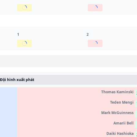
1
2
Đội hình xuất phát
Thomas Kaminski
Teden Mengi
Mark McGuinness
Amarii Bell
Daiki Hashioka