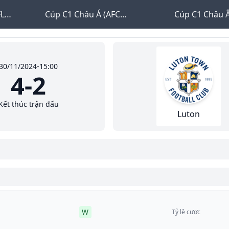
FL
Cúp C1 Châu Á (AFC
Cúp C1 Châu 
Champions League)
Champions Le
30/11/2024-15:00
4-2
Kết thúc trận đấu
Luton
W
Tỷ lệ cược