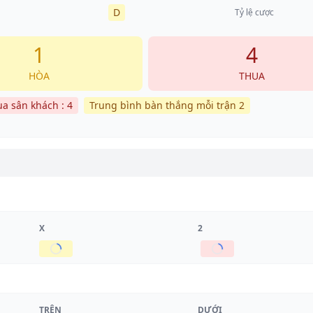
D
Tỷ lệ cược
1
4
HÒA
THUA
a sân khách : 4
Trung bình bàn thắng mỗi trận 2
X
2
TRÊN
DƯỚI