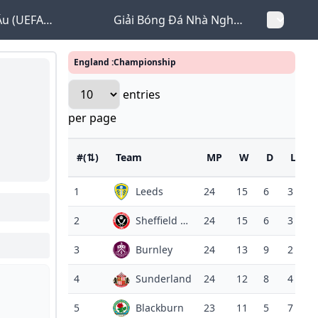
Âu (UEFA
Giải Bóng Đá Nhà Nghề
ague)
Mỹ (MLS)
England :
Championship
entries
per page
#(⇅)
Team
MP
W
D
L
1
Leeds
24
15
6
3
4
2
Sheffield Utd
24
15
6
3
3
3
Burnley
24
13
9
2
3
4
Sunderland
24
12
8
4
3
5
Blackburn
23
11
5
7
2