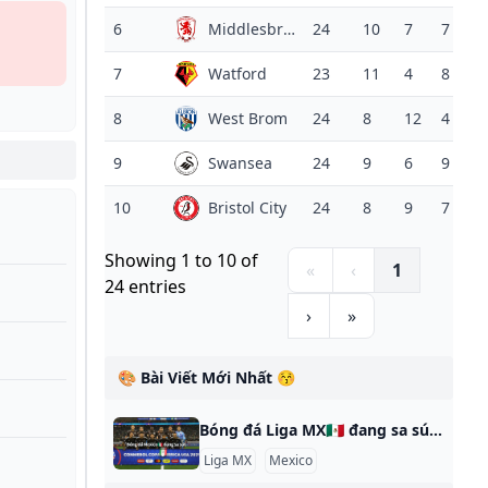
6
Middlesbrough
24
10
7
7
4
7
Watford
23
11
4
8
3
8
West Brom
24
8
12
4
2
9
Swansea
24
9
6
9
2
10
Bristol City
24
8
9
7
3
Showing 1 to 10 of
«
‹
1
24 entries
›
»
🎨 Bài Viết Mới Nhất 😚
Bóng đá Liga MX🇲🇽 đang sa sút Đội tuyển quốc gia Mexico từng là đội bóng mạnh nhất khu vực Bắc Trung Mỹ. Các cuộc đối đầu giữa Mỹ và Mexico luôn nghiêng hẳn về phía Mexico, với người hâm mộ của họ chiếm ưu thế trên sân nhà của đội tuyển Mỹ. Tuy nhiên, giờ đây tất cả đã là quá khứ. Hiện tại, thành tích của đội tuyển Mexico như một cú đấm mạnh đánh thức mọi người: trong các kỳ World Cup và Copa America gần đây, đội tuyển Mexico đều phải dừng bước từ vòng bảng.
Liga MX
Mexico