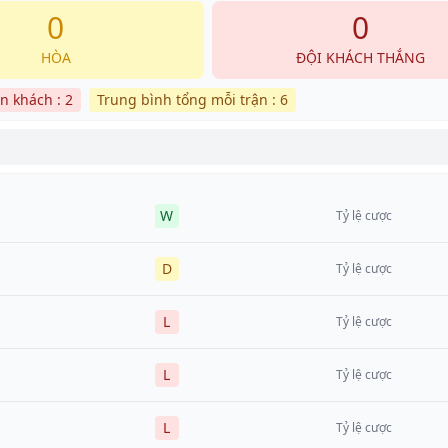
0
0
HÒA
ĐỘI KHÁCH THẮNG
n khách : 2
Trung bình tổng mỗi trận : 6
W
Tỷ lệ cược
D
Tỷ lệ cược
L
Tỷ lệ cược
L
Tỷ lệ cược
L
Tỷ lệ cược