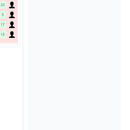
23
5
17
13