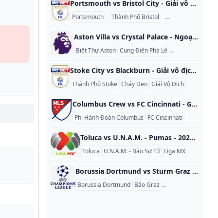
Portsmouth vs Bristol City - Giải vô địch 2024 Portsmouth vs Bristol City - Giải vô địch 2024 nước Anh 2024
Portsmouth
Thành Phố Bristol
Giải Vô Địch
Aston Villa vs Crystal Palace - Ngoại hạng Anh 2023 Aston Villa vs Crystal Palace - Ngoại hạng Anh 2023 nước Anh 2023
Biệt Thự Aston
Cung Điện Pha Lê
Giải Ngoại Hạng
Stoke City vs Blackburn - Giải vô địch 2024 Stoke City vs Blackburn - Giải vô địch 2024 nước Anh 2024
Thành Phố Stoke
Cháy Đen
Giải Vô Địch
Columbus Crew vs FC Cincinnati - Giải bóng đá lớn 2024 Columbus Crew vs FC Cincinnati - Giải bóng đá lớn 2024 Hoa Kỳ 2024
Phi Hành Đoàn Columbus
FC Cincinnati
Giải Bóng 
Toluca vs U.N.A.M. - Pumas - 2024 Liga MX Toluca vs U.N.A.M. - Pumas - 2024 Liga MX México 2024
Toluca
U.N.A.M. - Báo Sư Tử
Liga MX
Borussia Dortmund vs Sturm Graz - UEFA Champions League 2024 Borussia Dortmund vs Sturm Graz - UEFA Champions League 2024 thế giới 2024
Borussia Dortmund
Bão Graz
Giải Vô Địch UEFA