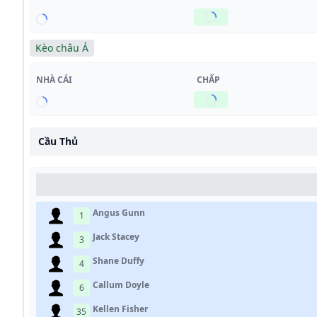
Kèo châu Á
NHÀ CÁI
CHẤP
Cầu Thủ
Angus Gunn
1
Jack Stacey
3
Shane Duffy
4
Callum Doyle
6
Kellen Fisher
35