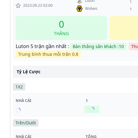
Luton
1
2023.09.23 02:00
Wolves
1
0
THẮNG
Luton 5 trận gần nhất :
Bàn thắng sân khách :10
Thu
Trung bình thua mỗi trận 0.8
Tỷ Lệ Cược
1X2
NHÀ CÁI
1
Trên/Dưới
NHÀ CÁI
TỔNG