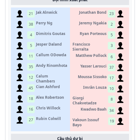
Jak Alnwick
Jonathan Bond
21
23
Perry Ng
Jeremy Ngakia
38
2
Dimitris Goutas
Ryan Porteous
4
5
Jesper Daland
Francisco
5
3
Sierralta
Callum ODowda
Matthew Pollock
11
6
Andy Rinomhota
Yasser Larouci
35
37
Calum
Moussa Sissoko
12
17
Chambers
Cian Ashford
Imrân Louza
45
10
Alex Robertson
Giorgi
18
8
Chakvetadze
Chris Willock
16
Kwadwo Baah
34
Rubin Colwill
27
Vakoun Issouf
19
Bayo
Cầu thủ dự bị