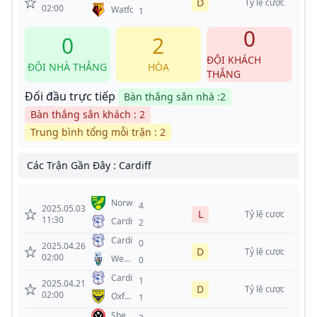
D
Tỷ lệ cược
02:00
Watford
1
0
0
2
ĐỘI KHÁCH
ĐỘI NHÀ THẮNG
HÒA
THẮNG
Đối đầu trực tiếp
Bàn thắng sân nhà :2
Bàn thắng sân khách : 2
Trung bình tổng mỗi trận : 2
Các Trận Gần Đây : Cardiff
Norwich
4
2025.05.03
L
Tỷ lệ cược
11:30
Cardiff
2
Cardiff
0
2025.04.26
D
Tỷ lệ cược
02:00
West
0
Brom
Cardiff
1
2025.04.21
D
Tỷ lệ cược
02:00
Oxford
1
United
Sheffield