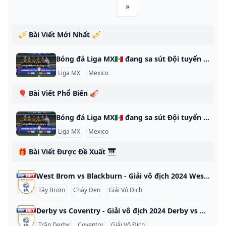
»
🎺 Bài Viết Mới Nhất 🎺
Bóng đá Liga MX🇲🇽 đang sa sút Đội tuyển quốc gia Mexico từng là đội bóng mạnh nhất khu vực Bắc Trung Mỹ. Các cuộc đối đầu giữa Mỹ và Mexico luôn nghiêng hẳn về phía Mexico, với người hâm mộ của họ chiếm ưu thế trên sân nhà của đội tuyển Mỹ. Tuy nhiên, giờ đây tất cả đã là quá khứ. Hiện tại, thành tích của đội tuyển Mexico như một cú đấm mạnh đánh thức mọi người: trong các kỳ World Cup và Copa America gần đây, đội tuyển Mexico đều phải dừng bước từ vòng bảng.
Liga MX
Mexico
🎈 Bài Viết Phổ Biến 🎻
Bóng đá Liga MX🇲🇽 đang sa sút Đội tuyển quốc gia Mexico từng là đội bóng mạnh nhất khu vực Bắc Trung Mỹ. Các cuộc đối đầu giữa Mỹ và Mexico luôn nghiêng hẳn về phía Mexico, với người hâm mộ của họ chiếm ưu thế trên sân nhà của đội tuyển Mỹ. Tuy nhiên, giờ đây tất cả đã là quá khứ. Hiện tại, thành tích của đội tuyển Mexico như một cú đấm mạnh đánh thức mọi người: trong các kỳ World Cup và Copa America gần đây, đội tuyển Mexico đều phải dừng bước từ vòng bảng.
Liga MX
Mexico
🎁 Bài Viết Được Đề Xuất 🎹
West Brom vs Blackburn - Giải vô địch 2024 West Brom vs Blackburn - Giải vô địch 2024 nước Anh 2024
Tây Brom
Cháy Đen
Giải Vô Địch
Derby vs Coventry - Giải vô địch 2024 Derby vs Coventry - Giải vô địch 2024 nước Anh 2024
Trận Derby
Coventry
Giải Vô Địch