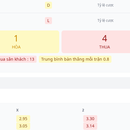
D
Tỷ lệ cược
L
Tỷ lệ cược
1
4
HÒA
THUA
ua sân khách : 13
Trung bình bàn thắng mỗi trận 0.8
X
2
2.95
3.30
3.05
3.14