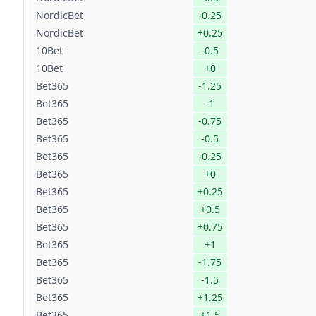
NordicBet
-0.25
NordicBet
+0.25
10Bet
-0.5
10Bet
+0
Bet365
-1.25
Bet365
-1
Bet365
-0.75
Bet365
-0.5
Bet365
-0.25
Bet365
+0
Bet365
+0.25
Bet365
+0.5
Bet365
+0.75
Bet365
+1
Bet365
-1.75
Bet365
-1.5
Bet365
+1.25
Bet365
+1.5