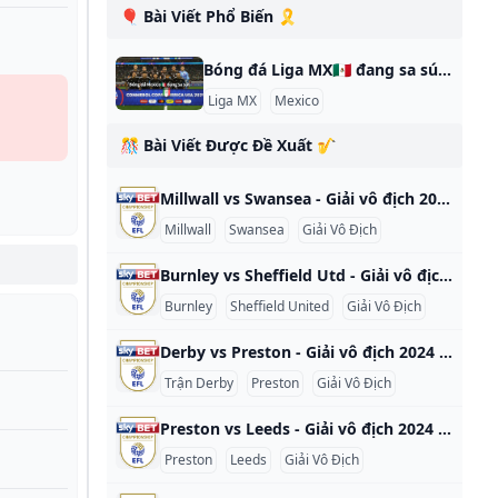
🎈 Bài Viết Phổ Biến 🎗️
Bóng đá Liga MX🇲🇽 đang sa sút Đội tuyển quốc gia Mexico từng là đội bóng mạnh nhất khu vực Bắc Trung Mỹ. Các cuộc đối đầu giữa Mỹ và Mexico luôn nghiêng hẳn về phía Mexico, với người hâm mộ của họ chiếm ưu thế trên sân nhà của đội tuyển Mỹ. Tuy nhiên, giờ đây tất cả đã là quá khứ. Hiện tại, thành tích của đội tuyển Mexico như một cú đấm mạnh đánh thức mọi người: trong các kỳ World Cup và Copa America gần đây, đội tuyển Mexico đều phải dừng bước từ vòng bảng.
Liga MX
Mexico
🎊 Bài Viết Được Đề Xuất 🎷
Millwall vs Swansea - Giải vô địch 2024 Millwall vs Swansea - Giải vô địch 2024 nước Anh 2024
Millwall
Swansea
Giải Vô Địch
Burnley vs Sheffield Utd - Giải vô địch 2024 Burnley vs Sheffield Utd - Giải vô địch 2024 nước Anh 2024
Burnley
Sheffield United
Giải Vô Địch
Derby vs Preston - Giải vô địch 2024 Derby vs Preston - Giải vô địch 2024 nước Anh 2024
Trận Derby
Preston
Giải Vô Địch
Preston vs Leeds - Giải vô địch 2024 Preston vs Leeds - Giải vô địch 2024 nước Anh 2024
Preston
Leeds
Giải Vô Địch