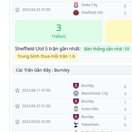
Stoke City
0
2025.04.25 07:00
Sheffield Utd
2
3
THẮNG
Sheffield Utd 5 trận gần nhất:
Bàn thắng sân nhà :10
Trung bình thua mỗi trận 1.6
Các Trận Gần Đây : Burnley
Burnley
0
2023.08.11 07:00
Manchester City
3
Burnley
1
2023.08.27 01:00
Aston Villa
3
Burnley
2
2023.09.02 02:00
Tottenham
5