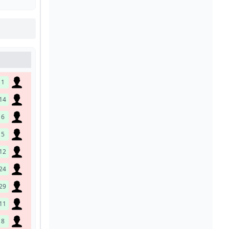
1
14
6
5
12
24
29
11
8