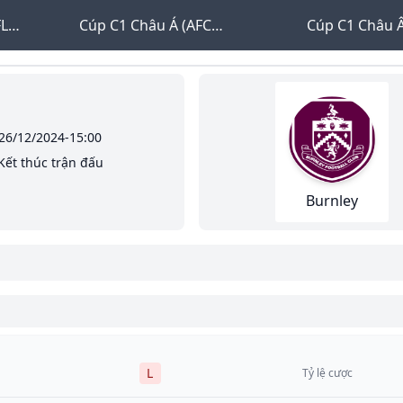
FL
Cúp C1 Châu Á (AFC
Cúp C1 Châu 
Champions League)
Champions Le
26/12/2024-15:00
Kết thúc trận đấu
Burnley
L
Tỷ lệ cược