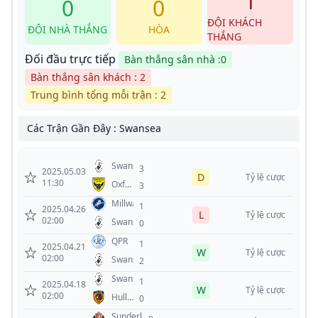
1
0
0
ĐỘI KHÁCH
ĐỘI NHÀ THẮNG
HÒA
THẮNG
Đối đầu trực tiếp
Bàn thắng sân nhà :0
Bàn thắng sân khách : 2
Trung bình tổng mỗi trận : 2
Các Trận Gần Đây : Swansea
Swansea
3
2025.05.03
D
Tỷ lệ cược
11:30
Oxford
3
United
Millwall
1
2025.04.26
L
Tỷ lệ cược
02:00
Swansea
0
QPR
1
2025.04.21
W
Tỷ lệ cược
02:00
Swansea
2
Swansea
1
2025.04.18
W
Tỷ lệ cược
02:00
Hull
0
City
Sunderland