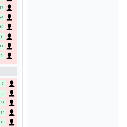
17
24
19
8
11
9
7
35
36
14
10