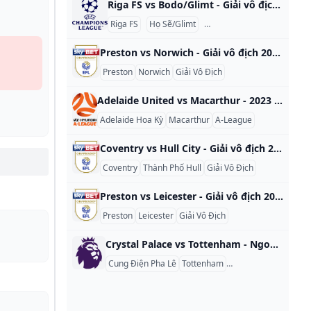
Riga FS vs Bodo/Glimt - Giải vô địch bóng đá châu Âu 2024 Riga FS vs Bodo/Glimt - Giải vô địch bóng đá châu Âu 2024 thế giới 2024
Riga FS
Họ Sẽ/Glimt
Giải Vô Địch UEFA
Preston vs Norwich - Giải vô địch 2023 Preston vs Norwich - Giải vô địch 2023 nước Anh 2023
Preston
Norwich
Giải Vô Địch
Adelaide United vs Macarthur - 2023 A-League Adelaide United vs Macarthur - 2023 A-League Úc 2023
Adelaide Hoa Kỳ
Macarthur
A-League
Coventry vs Hull City - Giải vô địch 2024 Coventry vs Hull City - Giải vô địch 2024 nước Anh 2024
Coventry
Thành Phố Hull
Giải Vô Địch
Preston vs Leicester - Giải vô địch 2023 Preston vs Leicester - Giải vô địch 2023 nước Anh 2023
Preston
Leicester
Giải Vô Địch
Crystal Palace vs Tottenham - Ngoại hạng Anh 2023 Crystal Palace vs Tottenham - Ngoại hạng Anh 2023 nước Anh 2023
Cung Điện Pha Lê
Tottenham
Giải Ngoại Hạng