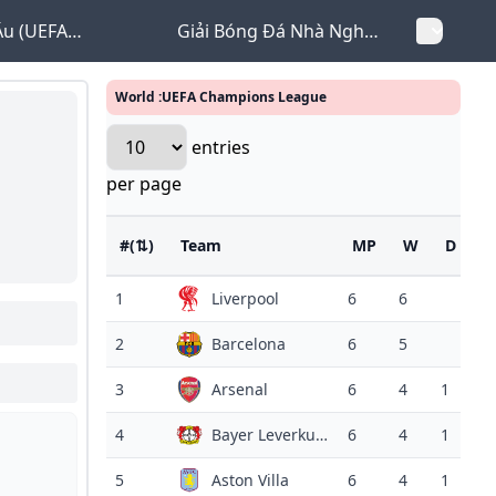
Âu (UEFA
Giải Bóng Đá Nhà Nghề
ague)
Mỹ (MLS)
World :
UEFA Champions League
entries
per page
#(⇅)
Team
MP
W
D
L
1
Liverpool
6
6
2
Barcelona
6
5
1
3
Arsenal
6
4
1
1
4
Bayer Leverkusen
6
4
1
1
5
Aston Villa
6
4
1
1