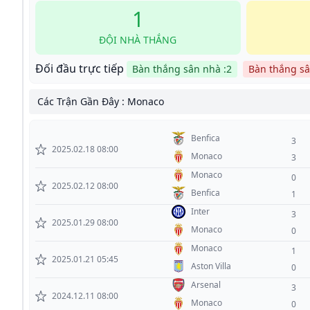
1
ĐỘI NHÀ THẮNG
Đối đầu trực tiếp
Bàn thắng sân nhà :2
Bàn thắng sâ
Các Trận Gần Đây : Monaco
Benfica
3
2025.02.18 08:00
Monaco
3
Monaco
0
2025.02.12 08:00
Benfica
1
Inter
3
2025.01.29 08:00
Monaco
0
Monaco
1
2025.01.21 05:45
Aston Villa
0
Arsenal
3
2024.12.11 08:00
Monaco
0