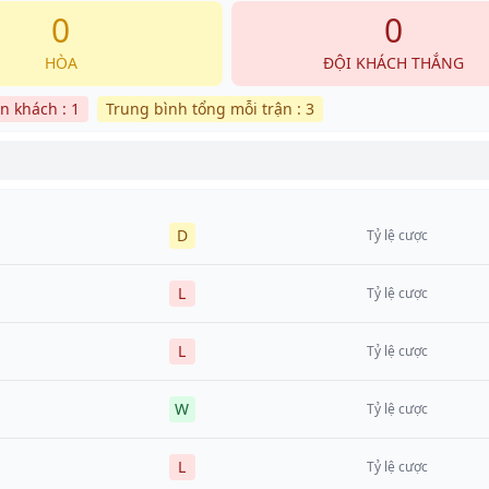
0
0
HÒA
ĐỘI KHÁCH THẮNG
n khách : 1
Trung bình tổng mỗi trận : 3
D
Tỷ lệ cược
L
Tỷ lệ cược
L
Tỷ lệ cược
W
Tỷ lệ cược
L
Tỷ lệ cược