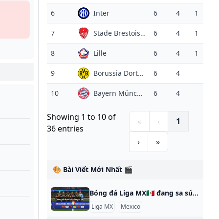
6
Inter
6
4
1
1
7
Stade Brestois 29
6
4
1
1
8
Lille
6
4
1
1
9
Borussia Dortmund
6
4
2
10
Bayern München
6
4
2
Showing 1 to 10 of
«
‹
1
36 entries
›
»
🎨 Bài Viết Mới Nhất 🎬
Bóng đá Liga MX🇲🇽 đang sa sút Đội tuyển quốc gia Mexico từng là đội bóng mạnh nhất khu vực Bắc Trung Mỹ. Các cuộc đối đầu giữa Mỹ và Mexico luôn nghiêng hẳn về phía Mexico, với người hâm mộ của họ chiếm ưu thế trên sân nhà của đội tuyển Mỹ. Tuy nhiên, giờ đây tất cả đã là quá khứ. Hiện tại, thành tích của đội tuyển Mexico như một cú đấm mạnh đánh thức mọi người: trong các kỳ World Cup và Copa America gần đây, đội tuyển Mexico đều phải dừng bước từ vòng bảng.
Liga MX
Mexico