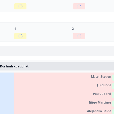
1
2
Đội hình xuất phát
M. ter Stegen
J. Koundé
Pau Cubarsí
Iñigo Martínez
Alejandro Balde