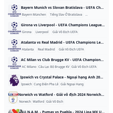
Bayern Munich vs Slovan Bratislava - UEFA Champions League 2024 Bayern Munich vs Slovan Bratislava - UEFA Champions League 2024 thế giới 2024
Bayern München
Tiếng Slav Ở Bratislava
Giải Vô Địch UEFA
Girona vs Liverpool - UEFA Champions League 2024 Girona vs Liverpool - UEFA Champions League 2024 thế giới 2024
Girona
Liverpool
Giải Vô Địch UEFA
Atalanta vs Real Madrid - UEFA Champions League 2024 Atalanta vs Real Madrid - UEFA Champions League 2024 thế giới 2024
Atalanta
Real Madrid
Giải Vô Địch UEFA
AC Milan vs Club Brugge KV - UEFA Champions League 2024 AC Milan vs Club Brugge KV - UEFA Champions League 2024 thế giới 2024
AC Milano
Câu Lạc Bộ Brugge KV
Giải Vô Địch UEFA
Ipswich vs Crystal Palace - Ngoại hạng Anh 2024 Ipswich vs Crystal Palace - Ngoại hạng Anh 2024 nước Anh 2024
Ipswich
Cung Điện Pha Lê
Giải Ngoại Hạng
Norwich vs Watford - Giải vô địch 2024 Norwich vs Watford - Giải vô địch 2024 nước Anh 2024
Norwich
Watford
Giải Vô Địch
U.N.A.M. - Pumas vs Puebla - 2024 Liga MX U.N.A.M. - Pumas vs Puebla - 2024 Liga MX México 2024