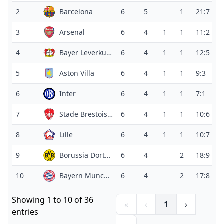
2
Barcelona
6
5
1
21:7
1
3
Arsenal
6
4
1
1
11:2
9
4
Bayer Leverkusen
6
4
1
1
12:5
7
5
Aston Villa
6
4
1
1
9:3
6
6
Inter
6
4
1
1
7:1
6
7
Stade Brestois 29
6
4
1
1
10:6
4
8
Lille
6
4
1
1
10:7
3
9
Borussia Dortmund
6
4
2
18:9
9
10
Bayern München
6
4
2
17:8
9
Showing 1 to 10 of 36
«
‹
1
›
entries