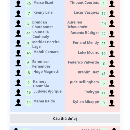
Marco Bizot
Thibaut Courtois
40
1
Kenny Lala
Lucas Vázquez
7
17
Brendan
Aurélien
5
14
Chardonnet
Tchouaméni
Soumaila
Antonio Rüdiger
44
22
Coulibaly
Mathias Pereira
Ferland Mendy
26
23
Lage
Mahdi Camara
Luka Modrić
45
10
Edimilson
Federico Valverde
6
8
Fernandes
Hugo Magnetti
Brahim Díaz
8
21
Kamory
Jude Bellingham
9
5
Doumbia
Ludovic Ajorque
Rodrygo
19
11
Mama Baldé
Kylian Mbappé
14
9
Cầu thủ dự bị