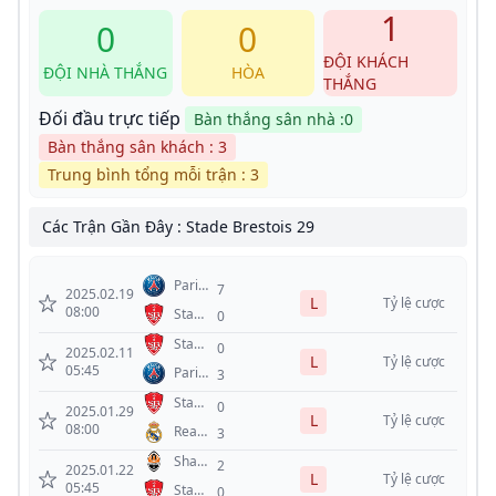
Madrid
1
0
0
ĐỘI KHÁCH
ĐỘI NHÀ THẮNG
HÒA
THẮNG
Đối đầu trực tiếp
Bàn thắng sân nhà :0
Bàn thắng sân khách : 3
Trung bình tổng mỗi trận : 3
Các Trận Gần Đây : Stade Brestois 29
Paris
7
2025.02.19
L
Saint
Tỷ lệ cược
08:00
Stade
0
Germain
Brestois
Stade
0
29
2025.02.11
L
Brestois
Tỷ lệ cược
05:45
Paris
3
29
Saint
Stade
0
Germain
2025.01.29
L
Brestois
Tỷ lệ cược
08:00
Real
3
29
Madrid
Shakhtar
2
2025.01.22
L
Donetsk
Tỷ lệ cược
05:45
Stade
0