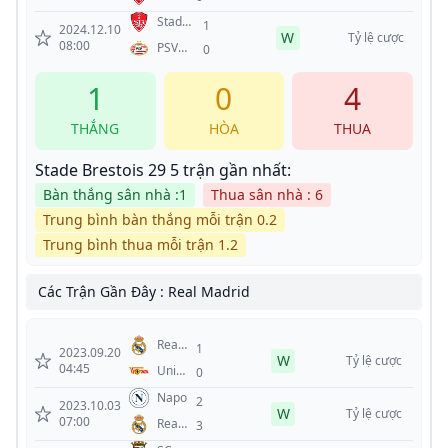
Brestois
Stade
1
29
2024.12.10
W
Brestois
Tỷ lệ cược
08:00
PSV
0
29
Eindhoven
1
0
4
THẮNG
HÒA
THUA
Stade Brestois 29 5 trận gần nhất:
Bàn thắng sân nhà :1
Thua sân nhà : 6
Trung bình bàn thắng mỗi trận 0.2
Trung bình thua mỗi trận 1.2
Các Trận Gần Đây : Real Madrid
Real
1
2023.09.20
W
Madrid
Tỷ lệ cược
04:45
Union
0
Berlin
Napoli
2
2023.10.03
W
Tỷ lệ cược
07:00
Real
3
Madrid