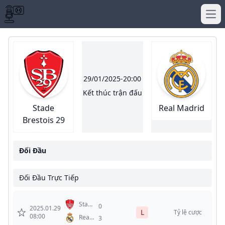
Ope
29/01/2025-20:00
Kết thúc trận đấu
Stade
Real Madrid
Brestois 29
Đối Đầu
Đối Đầu Trực Tiếp
Stade
0
2025.01.29
L
Brestois
Tỷ lệ cược
08:00
Real
3
29