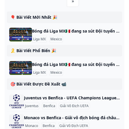
»
🎈 Bài Viết Mới Nhất 🎉
Bóng đá Liga MX🇲🇽 đang sa sút Đội tuyển quốc gia Mexico từng là đội bóng mạnh nhất khu vực Bắc Trung Mỹ. Các cuộc đối đầu giữa Mỹ và Mexico luôn nghiêng hẳn về phía Mexico, với người hâm mộ của họ chiếm ưu thế trên sân nhà của đội tuyển Mỹ. Tuy nhiên, giờ đây tất cả đã là quá khứ. Hiện tại, thành tích của đội tuyển Mexico như một cú đấm mạnh đánh thức mọi người: trong các kỳ World Cup và Copa America gần đây, đội tuyển Mexico đều phải dừng bước từ vòng bảng.
Liga MX
Mexico
🎗️ Bài Viết Phổ Biến 🎉
Bóng đá Liga MX🇲🇽 đang sa sút Đội tuyển quốc gia Mexico từng là đội bóng mạnh nhất khu vực Bắc Trung Mỹ. Các cuộc đối đầu giữa Mỹ và Mexico luôn nghiêng hẳn về phía Mexico, với người hâm mộ của họ chiếm ưu thế trên sân nhà của đội tuyển Mỹ. Tuy nhiên, giờ đây tất cả đã là quá khứ. Hiện tại, thành tích của đội tuyển Mexico như một cú đấm mạnh đánh thức mọi người: trong các kỳ World Cup và Copa America gần đây, đội tuyển Mexico đều phải dừng bước từ vòng bảng.
Liga MX
Mexico
🎯 Bài Viết Được Đề Xuất 📹
Juventus vs Benfica - UEFA Champions League 2024 Juventus vs Benfica - UEFA Champions League 2024 thế giới 2024
Juventus
Benfica
Giải Vô Địch UEFA
Monaco vs Benfica - Giải vô địch bóng đá châu Âu 2024 Monaco vs Benfica - Giải vô địch bóng đá châu Âu 2024 thế giới 2024
Monaco
Benfica
Giải Vô Địch UEFA