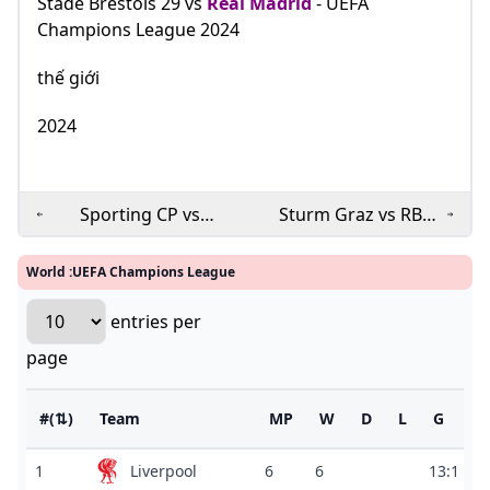
Stade Brestois 29 vs
Real Madrid
- UEFA
Champions League 2024
thế giới
2024
Sporting CP vs
Sturm Graz vs RB
Bologna - UEFA
Leipzig - UEFA
Champions League
Champions League
World :
UEFA Champions League
2024
2024
entries per
page
#(⇅)
Team
MP
W
D
L
G
1
Liverpool
6
6
13:1
1