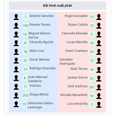
Đội hình xuất phát
Andrés Sánchez
Hugo Gonzalez
1
13
Román Torres
Bryan Colula
194
15
Miguel Alonso
Facundo Almada
14
5
García
Eduardo Águila
Lucas Merolla
31
19
Aldo Cruz
Samir Caetano
18
33
Oscar Macías
Salvador
21
12
Rodriguez
Rodrigo Dourado
Alan Torres
13
18
Juan Manuel
Jordan Sierra
8
23
Sanabria
Vitinho
Said Godínez
11
201
Diego Abitia
Nicolás Benedetti
203
10
Sébastien Salles-
Luis Amarilla
19
7
Lamonge