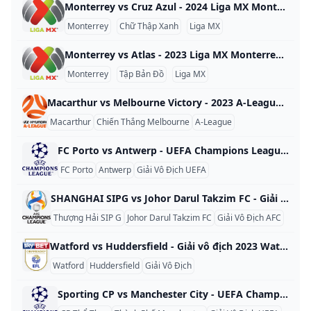
Monterrey vs Cruz Azul - 2024 Liga MX Monterrey vs Cruz Azul - 2024 Liga MX México 2024
Monterrey
Chữ Thập Xanh
Liga MX
Monterrey vs Atlas - 2023 Liga MX Monterrey vs Atlas - 2023 Liga MX México 2023
Monterrey
Tập Bản Đồ
Liga MX
Macarthur vs Melbourne Victory - 2023 A-League Macarthur vs Melbourne Victory - 2023 A-League Úc 2023
Macarthur
Chiến Thắng Melbourne
A-League
FC Porto vs Antwerp - UEFA Champions League 2023 FC Porto vs Antwerp - UEFA Champions League 2023 thế giới 2023
FC Porto
Antwerp
Giải Vô Địch UEFA
SHANGHAI SIPG vs Johor Darul Takzim FC - Giải AFC Champions League 2024 SHANGHAI SIPG vs Johor Darul Takzim FC - Giải AFC Champions League 2024 thế giới 2024
Thượng Hải SIP G
Johor Darul Takzim FC
Giải Vô Địch AFC
Watford vs Huddersfield - Giải vô địch 2023 Watford vs Huddersfield - Giải vô địch 2023 nước Anh 2023
Watford
Huddersfield
Giải Vô Địch
Sporting CP vs Manchester City - UEFA Champions League 2024 Sporting CP vs Manchester City - UEFA Champions League 2024 thế giới 2024