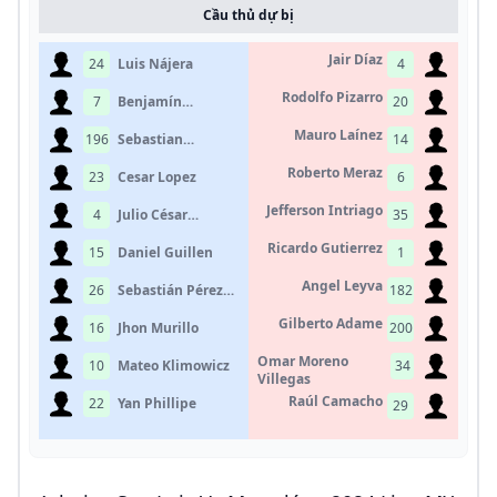
Cầu thủ dự bị
Jair Díaz
24
Luis Nájera
4
Rodolfo Pizarro
7
Benjamín
20
Galdames
Mauro Laínez
196
Sebastian
14
Martinez
Roberto Meraz
23
Cesar Lopez
6
Jefferson Intriago
4
Julio César
35
Domínguez
Ricardo Gutierrez
15
Daniel Guillen
1
Angel Leyva
26
Sebastián Pérez
182
Bouquet
Gilberto Adame
16
Jhon Murillo
200
Omar Moreno
10
Mateo Klimowicz
34
Villegas
Raúl Camacho
22
Yan Phillipe
29