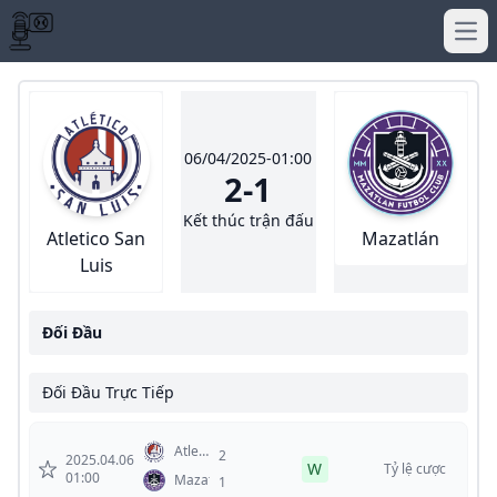
Ope
06/04/2025-01:00
2-1
Kết thúc trận đấu
Atletico San
Mazatlán
Luis
Đối Đầu
Đối Đầu Trực Tiếp
Atletico
2
2025.04.06
W
San
Tỷ lệ cược
01:00
Mazatlán
1
Luis