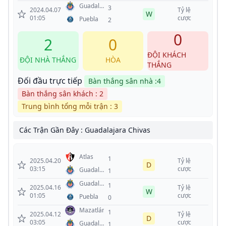
Guadalajara
3
2024.04.07
Tỷ lệ
W
Chivas
01:05
cược
Puebla
2
0
2
0
ĐỘI KHÁCH
ĐỘI NHÀ THẮNG
HÒA
THẮNG
Đối đầu trực tiếp
Bàn thắng sân nhà :4
Bàn thắng sân khách : 2
Trung bình tổng mỗi trận : 3
Các Trận Gần Đây : Guadalajara Chivas
Atlas
1
2025.04.20
Tỷ lệ
D
03:15
cược
Guadalajara
1
Chivas
Guadalajara
1
2025.04.16
Tỷ lệ
W
Chivas
01:05
cược
Puebla
0
Mazatlán
1
2025.04.12
Tỷ lệ
D
03:05
cược
Guadalajara
1