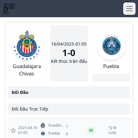
Ope
16/04/2025-01:05
1-0
Kết thúc trận đấu
Guadalajara
Puebla
Chivas
Đối Đầu
Đối Đầu Trực Tiếp
Guadalajara
1
2025.04.16
Tỷ lệ
W
Chivas
01:05
cược
Puebla
0