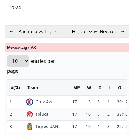
2024
Pachuca vs Tigres
FC Juarez vs Necaxa -
UANL - 2024 Liga MX
2024 Liga MX
Mexico :
Liga MX
entries per
page
#(⇅)
Team
MP
W
D
L
G
1
Cruz Azul
17
13
3
1
39:12
2
Toluca
17
10
5
2
38:16
3
Tigres UANL
17
10
4
3
25:15