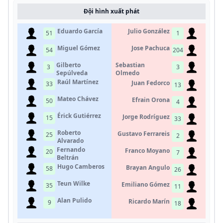
Đội hình xuất phát
Eduardo García
Julio González
51
1
Miguel Gómez
Jose Pachuca
54
204
Gilberto
Sebastian
3
3
Sepúlveda
Olmedo
Raúl Martínez
Juan Fedorco
33
13
Mateo Chávez
Efrain Orona
50
4
Érick Gutiérrez
Jorge Rodríguez
15
33
Roberto
Gustavo Ferrareis
25
2
Alvarado
Fernando
Franco Moyano
20
7
Beltrán
Hugo Camberos
Brayan Angulo
58
26
Teun Wilke
Emiliano Gómez
35
11
Alan Pulido
Ricardo Marín
9
18