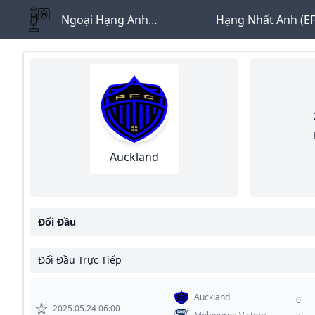
Ngoại Hạng Anh
Hạng Nhất Anh (E
(Premier League)
Championship)
Auckland
Đối Đầu
Đối Đầu Trực Tiếp
Auckland
0
2025.05.24 06:00