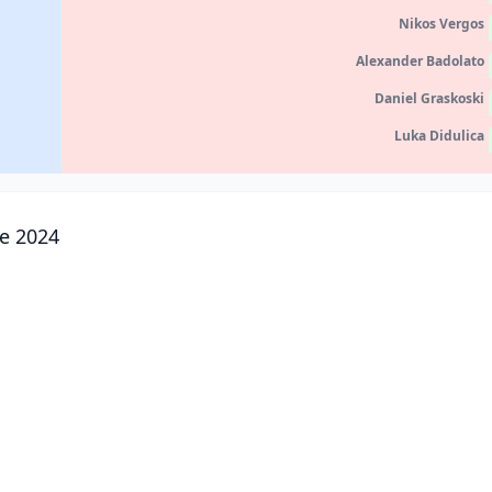
Nikos Vergos
Alexander Badolato
Daniel Graskoski
Luka Didulica
e 2024