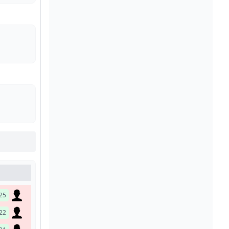
25
22