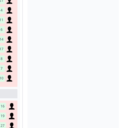
21
4
11
6
14
17
8
7
10
16
19
27