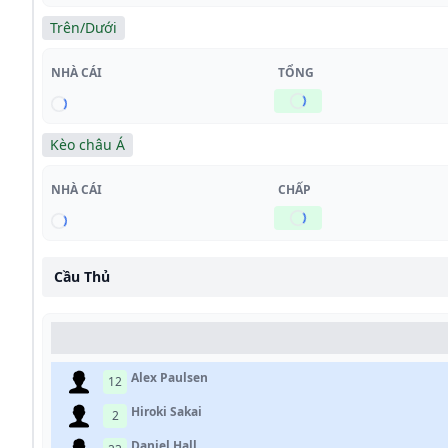
Trên/Dưới
NHÀ CÁI
TỔNG
Kèo châu Á
NHÀ CÁI
CHẤP
Cầu Thủ
Alex Paulsen
12
Hiroki Sakai
2
Daniel Hall