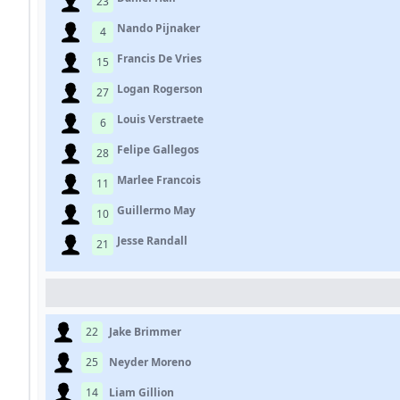
23
Nando Pijnaker
4
Francis De Vries
15
Logan Rogerson
27
Louis Verstraete
6
Felipe Gallegos
28
Marlee Francois
11
Guillermo May
10
Jesse Randall
21
22
Jake Brimmer
25
Neyder Moreno
14
Liam Gillion