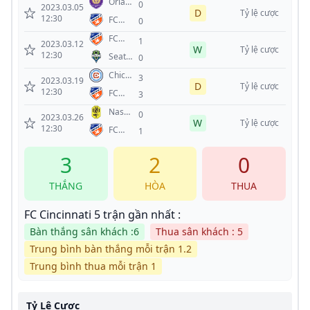
Orlando
0
2023.03.05
D
City
Tỷ lệ cược
12:30
FC
0
SC
Cincinnati
FC
1
2023.03.12
W
Cincinnati
Tỷ lệ cược
12:30
Seattle
0
Sounders
Chicago
3
2023.03.19
D
Fire
Tỷ lệ cược
12:30
FC
3
Cincinnati
Nashville
0
2023.03.26
W
SC
Tỷ lệ cược
12:30
FC
1
Cincinnati
3
2
0
THẮNG
HÒA
THUA
FC Cincinnati 5 trận gần nhất :
Bàn thắng sân khách :6
Thua sân khách : 5
Trung bình bàn thắng mỗi trận 1.2
Trung bình thua mỗi trận 1
Tỷ Lệ Cược