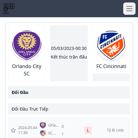
Ope
05/03/2023-00:30
Kết thúc trận đấu
Orlando City
FC Cincinnati
SC
Đối Đầu
Đối Đầu Trực Tiếp
Orlando
0
2024.05.04
L
City
Tỷ lệ cược
11:30
FC
1
SC