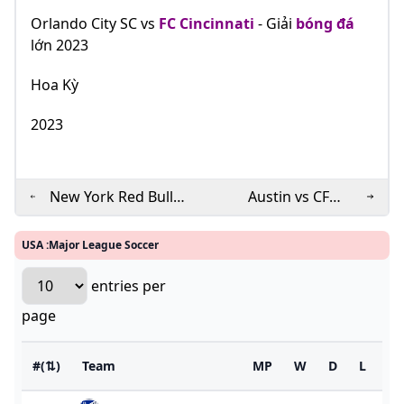
Orlando City SC vs
FC Cincinnati
- Giải
bóng đá
lớn 2023
Hoa Kỳ
2023
New York Red Bulls
Austin vs CF
vs Nashville SC - Giải
Montreal - Giải bóng
bóng đá lớn năm
đá lớn 2023
USA :
Major League Soccer
2023
entries per
page
#(⇅)
Team
MP
W
D
L
G