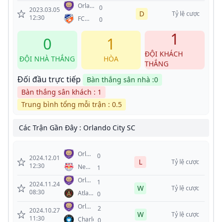
Cincinnati
Orlando
0
2023.03.05
D
City
Tỷ lệ cược
12:30
FC
0
SC
Cincinnati
1
0
1
ĐỘI KHÁCH
ĐỘI NHÀ THẮNG
HÒA
THẮNG
Đối đầu trực tiếp
Bàn thắng sân nhà :0
Bàn thắng sân khách : 1
Trung bình tổng mỗi trận : 0.5
Các Trận Gần Đây : Orlando City SC
Orlando
0
2024.12.01
L
City
Tỷ lệ cược
12:30
New
1
SC
York
Orlando
1
Red
2024.11.24
W
City
Tỷ lệ cược
Bulls
08:30
Atlanta
0
SC
United
Orlando
2
FC
2024.10.27
W
City
Tỷ lệ cược
11:30
Charlotte
0