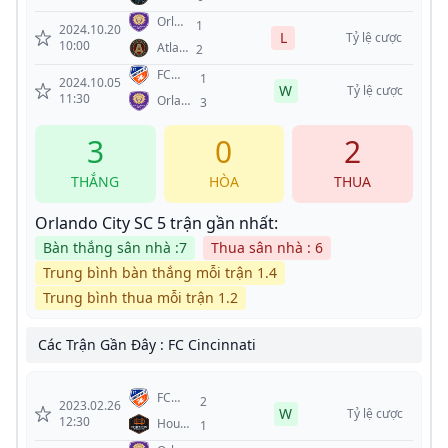
SC
Orlando
1
2024.10.20
L
City
Tỷ lệ cược
10:00
Atlanta
2
SC
United
FC
1
FC
2024.10.05
W
Cincinnati
Tỷ lệ cược
11:30
Orlando
3
City
SC
3
0
2
THẮNG
HÒA
THUA
Orlando City SC 5 trận gần nhất:
Bàn thắng sân nhà :7
Thua sân nhà : 6
Trung bình bàn thắng mỗi trận 1.4
Trung bình thua mỗi trận 1.2
Các Trận Gần Đây : FC Cincinnati
FC
2
2023.02.26
W
Cincinnati
Tỷ lệ cược
12:30
Houston
1
Dynamo