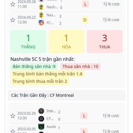
1
2024.09.28
L
England
Tỷ lệ cược
11:30
Nashville
0
Revolution
SC
Nashville
2
2024.09.22
D
SC
Tỷ lệ cược
12:30
FC
2
Cincinnati
1
1
3
THẮNG
HÒA
THUA
Nashville SC 5 trận gần nhất:
Bàn thắng sân nhà :9
Thua sân nhà : 10
Trung bình bàn thắng mỗi trận 1.8
Trung bình thua mỗi trận 2
Các Trận Gần Đây : CF Montreal
Inter
2
2023.02.26
L
Miami
Tỷ lệ cược
12:30
CF
0
Montreal
Austin
1
2023.03.05
L
Tỷ lệ cược