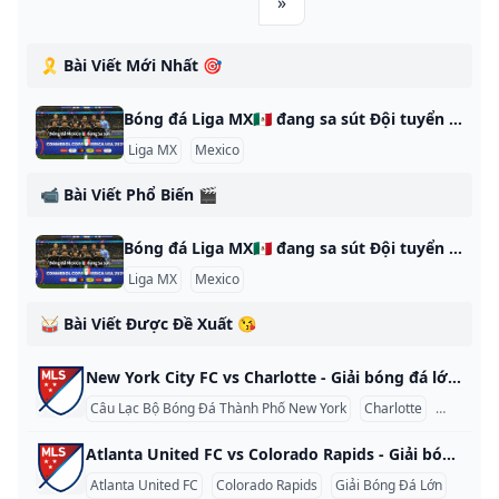
»
🎗️ Bài Viết Mới Nhất 🎯
Bóng đá Liga MX🇲🇽 đang sa sút Đội tuyển quốc gia Mexico từng là đội bóng mạnh nhất khu vực Bắc Trung Mỹ. Các cuộc đối đầu giữa Mỹ và Mexico luôn nghiêng hẳn về phía Mexico, với người hâm mộ của họ chiếm ưu thế trên sân nhà của đội tuyển Mỹ. Tuy nhiên, giờ đây tất cả đã là quá khứ. Hiện tại, thành tích của đội tuyển Mexico như một cú đấm mạnh đánh thức mọi người: trong các kỳ World Cup và Copa America gần đây, đội tuyển Mexico đều phải dừng bước từ vòng bảng.
Liga MX
Mexico
📹 Bài Viết Phổ Biến 🎬
Bóng đá Liga MX🇲🇽 đang sa sút Đội tuyển quốc gia Mexico từng là đội bóng mạnh nhất khu vực Bắc Trung Mỹ. Các cuộc đối đầu giữa Mỹ và Mexico luôn nghiêng hẳn về phía Mexico, với người hâm mộ của họ chiếm ưu thế trên sân nhà của đội tuyển Mỹ. Tuy nhiên, giờ đây tất cả đã là quá khứ. Hiện tại, thành tích của đội tuyển Mexico như một cú đấm mạnh đánh thức mọi người: trong các kỳ World Cup và Copa America gần đây, đội tuyển Mexico đều phải dừng bước từ vòng bảng.
Liga MX
Mexico
🥁 Bài Viết Được Đề Xuất 😘
New York City FC vs Charlotte - Giải bóng đá lớn năm 2023 New York City FC vs Charlotte - Giải bóng đá lớn năm 2023 Hoa Kỳ 2023
Câu Lạc Bộ Bóng Đá Thành Phố New York
Charlotte
Giải Bón
Atlanta United FC vs Colorado Rapids - Giải bóng đá lớn năm 2023 Atlanta United FC vs Colorado Rapids - Giải bóng đá lớn năm 2023 Hoa Kỳ 2023
Atlanta United FC
Colorado Rapids
Giải Bóng Đá Lớn