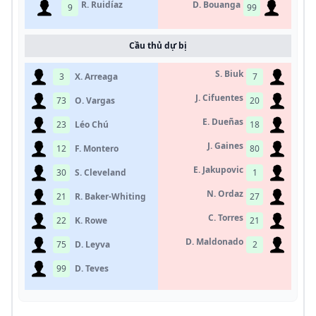
R. Ruidíaz
D. Bouanga
9
99
Cầu thủ dự bị
S. Biuk
3
X. Arreaga
7
J. Cifuentes
73
O. Vargas
20
E. Dueñas
23
Léo Chú
18
J. Gaines
12
F. Montero
80
E. Jakupovic
30
S. Cleveland
1
N. Ordaz
21
R. Baker-Whiting
27
C. Torres
22
K. Rowe
21
D. Maldonado
75
D. Leyva
2
99
D. Teves