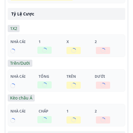
Tỷ Lệ Cược
1X2
NHÀ CÁI
1
X
2
Trên/Dưới
NHÀ CÁI
TỔNG
TRÊN
DƯỚI
Kèo châu Á
NHÀ CÁI
CHẤP
1
2