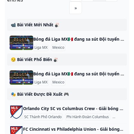
»
📹 Bài Viết Mới Nhất 🎳
Bóng đá Liga MX🇲🇽 đang sa sút Đội tuyển quốc gia Mexico từng là đội bóng mạnh nhất khu vực Bắc Trung Mỹ. Các cuộc đối đầu giữa Mỹ và Mexico luôn nghiêng hẳn về phía Mexico, với người hâm mộ của họ chiếm ưu thế trên sân nhà của đội tuyển Mỹ. Tuy nhiên, giờ đây tất cả đã là quá khứ. Hiện tại, thành tích của đội tuyển Mexico như một cú đấm mạnh đánh thức mọi người: trong các kỳ World Cup và Copa America gần đây, đội tuyển Mexico đều phải dừng bước từ vòng bảng.
Liga MX
Mexico
😏 Bài Viết Phổ Biến 🎳
Bóng đá Liga MX🇲🇽 đang sa sút Đội tuyển quốc gia Mexico từng là đội bóng mạnh nhất khu vực Bắc Trung Mỹ. Các cuộc đối đầu giữa Mỹ và Mexico luôn nghiêng hẳn về phía Mexico, với người hâm mộ của họ chiếm ưu thế trên sân nhà của đội tuyển Mỹ. Tuy nhiên, giờ đây tất cả đã là quá khứ. Hiện tại, thành tích của đội tuyển Mexico như một cú đấm mạnh đánh thức mọi người: trong các kỳ World Cup và Copa America gần đây, đội tuyển Mexico đều phải dừng bước từ vòng bảng.
Liga MX
Mexico
🎭 Bài Viết Được Đề Xuất 🎮
Orlando City SC vs Columbus Crew - Giải bóng đá lớn năm 2023 Orlando City SC vs Columbus Crew - Giải bóng đá lớn năm 2023 Hoa Kỳ 2023
SC Thành Phố Orlando
Phi Hành Đoàn Columbus
Giải Bóng Đ
FC Cincinnati vs Philadelphia Union - Giải bóng đá lớn năm 2023 FC Cincinnati vs Philadelphia Union - Giải bóng đá lớn năm 2023 Hoa Kỳ 2023