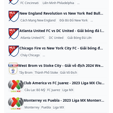
FC Cincinnati
Liên Minh Philadelphia
Giải Bóng Đá Lớn
New England Revolution vs New York Red Bulls - Giải bóng đá lớn năm 2023 New England Revolution vs New York Red Bulls - Giải bóng đá lớn năm 2023 Hoa Kỳ 2023
Cách Mạng New England
Đội Bò Đỏ New York
Giải Bóng Đá L
Atlanta United FC vs DC United - Giải bóng đá lớn năm 2023 Atlanta United FC vs DC United - Giải bóng đá lớn năm 2023 Hoa Kỳ 2023
Atlanta United FC
DC United
Giải Bóng Đá Lớn
Chicago Fire vs New York City FC - Giải bóng đá lớn năm 2023 Chicago Fire vs New York City FC - Giải bóng đá lớn năm 2023 Hoa Kỳ 2023
Cháy Chicago
Câu Lạc Bộ Bóng Đá Thành Phố New York
Giải
West Brom vs Stoke City - Giải vô địch 2024 West Brom vs Stoke City - Giải vô địch 2024 nước Anh 2024
Tây Brom
Thành Phố Stoke
Giải Vô Địch
Club America vs FC Juarez - 2023 Liga MX Club America vs FC Juarez - 2023 Liga MX México 2023
Câu Lạc Bộ Mỹ
FC Juarez
Liga MX
Monterrey vs Puebla - 2023 Liga MX Monterrey vs Puebla - 2023 Liga MX México 2023
Monterrey
Puebla
Liga MX