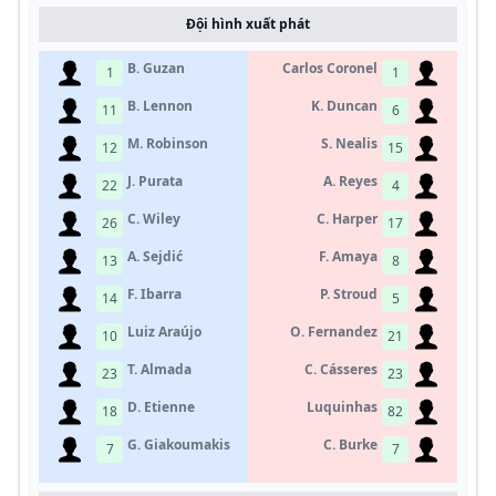
Đội hình xuất phát
B. Guzan
Carlos Coronel
1
1
B. Lennon
K. Duncan
11
6
M. Robinson
S. Nealis
12
15
J. Purata
A. Reyes
22
4
C. Wiley
C. Harper
26
17
A. Sejdić
F. Amaya
13
8
F. Ibarra
P. Stroud
14
5
Luiz Araújo
O. Fernandez
10
21
T. Almada
C. Cásseres
23
23
D. Etienne
Luquinhas
18
82
G. Giakoumakis
C. Burke
7
7