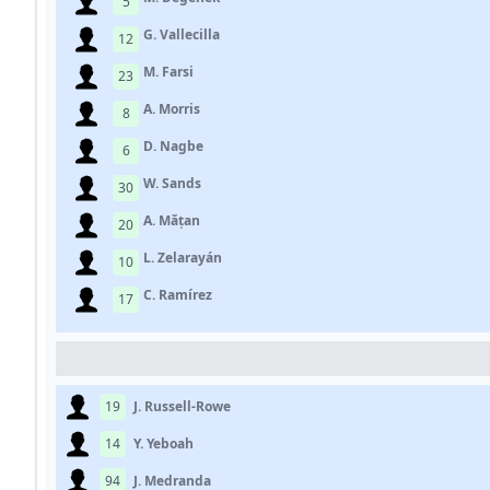
5
G. Vallecilla
12
M. Farsi
23
A. Morris
8
D. Nagbe
6
W. Sands
30
A. Mățan
20
L. Zelarayán
10
C. Ramírez
17
19
J. Russell-Rowe
14
Y. Yeboah
94
J. Medranda