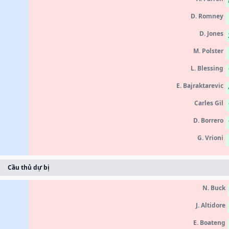
D. Romney
D. Jones
M. Polster
L. Blessing
E. Bajraktarevic
Carles Gil
D. Borrero
G. Vrioni
Cầu thủ dự bị
N. Buck
J. Altidore
E. Boateng