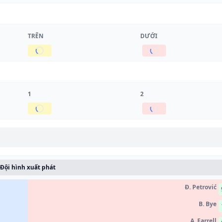
TRÊN
DƯỚI
1
2
Đội hình xuất phát
Đ. Petrović
B. Bye
A. Farrell