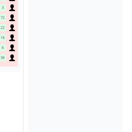
3
72
22
16
6
36