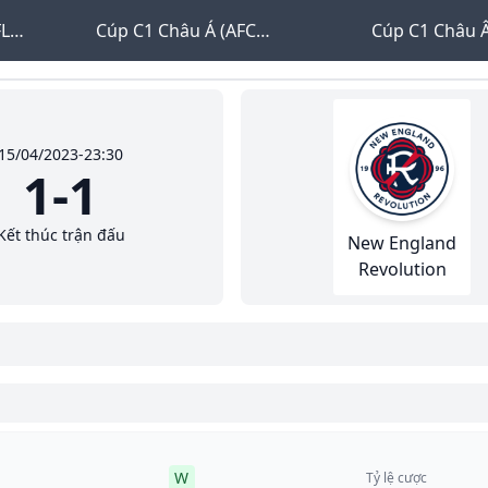
FL
Cúp C1 Châu Á (AFC
Cúp C1 Châu 
Champions League)
Champions Le
15/04/2023-23:30
1-1
Kết thúc trận đấu
New England
Revolution
W
Tỷ lệ cược