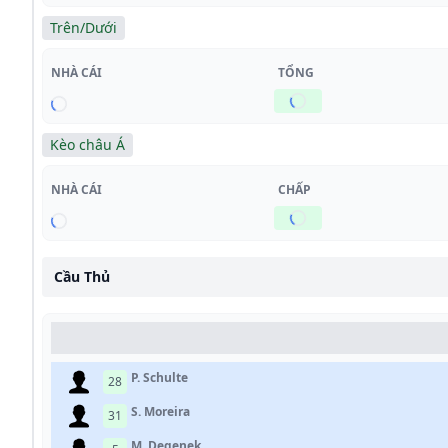
Trên/Dưới
NHÀ CÁI
TỔNG
Kèo châu Á
NHÀ CÁI
CHẤP
Cầu Thủ
P. Schulte
28
S. Moreira
31
M. Degenek