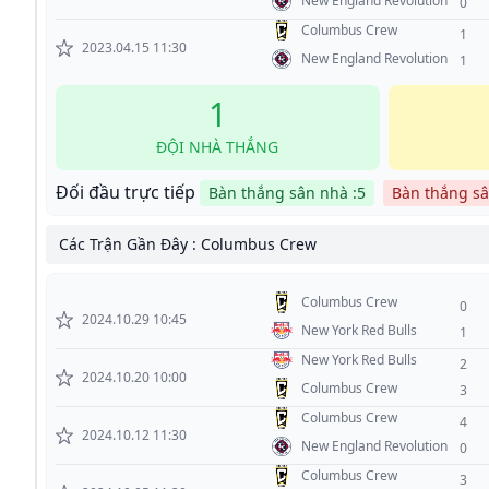
New England Revolution
0
Columbus Crew
1
2023.04.15 11:30
New England Revolution
1
1
ĐỘI NHÀ THẮNG
Đối đầu trực tiếp
Bàn thắng sân nhà :5
Bàn thắng sâ
Các Trận Gần Đây : Columbus Crew
Columbus Crew
0
2024.10.29 10:45
New York Red Bulls
1
New York Red Bulls
2
2024.10.20 10:00
Columbus Crew
3
Columbus Crew
4
2024.10.12 11:30
New England Revolution
0
Columbus Crew
3