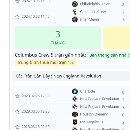
2024.10.05 11:30
Philadelphia Union
2
Columbus Crew
2
2024.10.02 11:45
Inter Miami
3
3
THẮNG
Columbus Crew 5 trận gần nhất:
Bàn thắng sân nhà :
Trung bình thua mỗi trận 1.8
Các Trận Gần Đây : New England Revolution
Charlotte
0
2023.02.26 12:30
New England Revolution
1
New England Revolution
3
2023.03.05 12:30
Houston Dynamo
0
Los Angeles FC
4
2023.03.13 02:30
New England Revolution