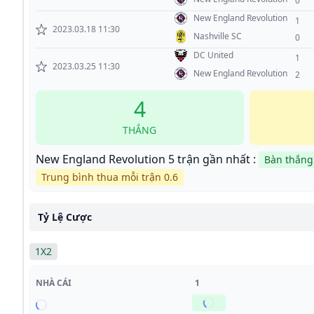
0
New England Revolution
1
2023.03.18 11:30
Nashville SC
0
DC United
1
2023.03.25 11:30
New England Revolution
2
4
THẮNG
New England Revolution 5 trận gần nhất :
Bàn thắng
Trung bình thua mỗi trận 0.6
Tỷ Lệ Cược
1X2
NHÀ CÁI
1