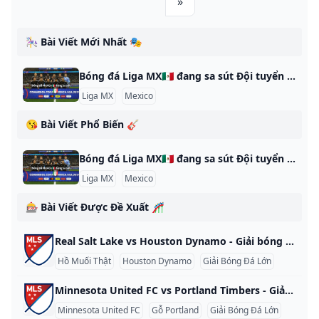
»
🎠 Bài Viết Mới Nhất 🎭
Bóng đá Liga MX🇲🇽 đang sa sút Đội tuyển quốc gia Mexico từng là đội bóng mạnh nhất khu vực Bắc Trung Mỹ. Các cuộc đối đầu giữa Mỹ và Mexico luôn nghiêng hẳn về phía Mexico, với người hâm mộ của họ chiếm ưu thế trên sân nhà của đội tuyển Mỹ. Tuy nhiên, giờ đây tất cả đã là quá khứ. Hiện tại, thành tích của đội tuyển Mexico như một cú đấm mạnh đánh thức mọi người: trong các kỳ World Cup và Copa America gần đây, đội tuyển Mexico đều phải dừng bước từ vòng bảng.
Liga MX
Mexico
😘 Bài Viết Phổ Biến 🎸
Bóng đá Liga MX🇲🇽 đang sa sút Đội tuyển quốc gia Mexico từng là đội bóng mạnh nhất khu vực Bắc Trung Mỹ. Các cuộc đối đầu giữa Mỹ và Mexico luôn nghiêng hẳn về phía Mexico, với người hâm mộ của họ chiếm ưu thế trên sân nhà của đội tuyển Mỹ. Tuy nhiên, giờ đây tất cả đã là quá khứ. Hiện tại, thành tích của đội tuyển Mexico như một cú đấm mạnh đánh thức mọi người: trong các kỳ World Cup và Copa America gần đây, đội tuyển Mexico đều phải dừng bước từ vòng bảng.
Liga MX
Mexico
🎰 Bài Viết Được Đề Xuất 🎢
Real Salt Lake vs Houston Dynamo - Giải bóng đá lớn 2023 Real Salt Lake vs Houston Dynamo - Giải bóng đá lớn 2023 Hoa Kỳ 2023
Hồ Muối Thật
Houston Dynamo
Giải Bóng Đá Lớn
Minnesota United FC vs Portland Timbers - Giải bóng đá lớn năm 2023 Minnesota United FC vs Portland Timbers - Giải bóng đá lớn năm 2023 Hoa Kỳ 2023
Minnesota United FC
Gỗ Portland
Giải Bóng Đá Lớn