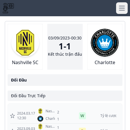
Ope
03/09/2023-00:30
1-1
Kết thúc trận đấu
Nashville SC
Charlotte
Đối Đầu
Đối Đầu Trực Tiếp
Nashville
2
2024.03.17
W
SC
Tỷ lệ cược
12:30
Charlotte
1
Nashville
1
2023.09.03