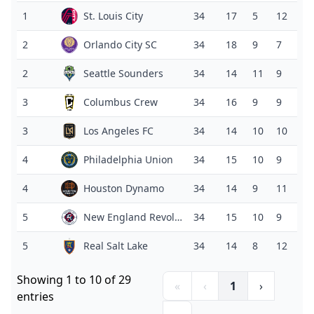
1
St. Louis City
34
17
5
12
62:
2
Orlando City SC
34
18
9
7
55:
2
Seattle Sounders
34
14
11
9
41:
3
Columbus Crew
34
16
9
9
67:
3
Los Angeles FC
34
14
10
10
54:
4
Philadelphia Union
34
15
10
9
57:
4
Houston Dynamo
34
14
9
11
51:
5
New England Revolution
34
15
10
9
58:
5
Real Salt Lake
34
14
8
12
48:
Showing 1 to 10 of 29
«
‹
1
›
entries