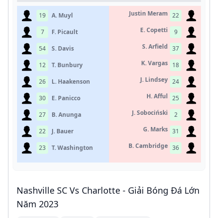
Justin Meram
19
A. Muyl
22
E. Copetti
7
F. Picault
9
S. Arfield
54
S. Davis
37
K. Vargas
12
T. Bunbury
18
J. Lindsey
26
L. Haakenson
24
H. Afful
30
E. Panicco
25
J. Sobociński
27
B. Anunga
2
G. Marks
22
J. Bauer
31
B. Cambridge
23
T. Washington
36
Nashville SC Vs Charlotte - Giải Bóng Đá Lớn
Năm 2023