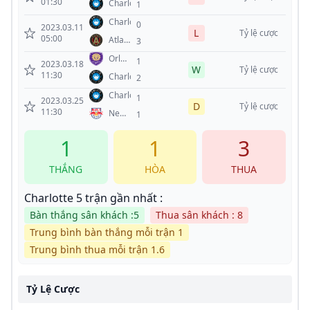
01:30
Charlotte
1
City
Charlotte
0
2023.03.11
L
Tỷ lệ cược
05:00
Atlanta
3
United
Orlando
1
FC
2023.03.18
W
City
Tỷ lệ cược
11:30
Charlotte
2
SC
Charlotte
1
2023.03.25
D
Tỷ lệ cược
11:30
New
1
York
Red
1
1
3
Bulls
THẮNG
HÒA
THUA
Charlotte 5 trận gần nhất :
Bàn thắng sân khách :5
Thua sân khách : 8
Trung bình bàn thắng mỗi trận 1
Trung bình thua mỗi trận 1.6
Tỷ Lệ Cược