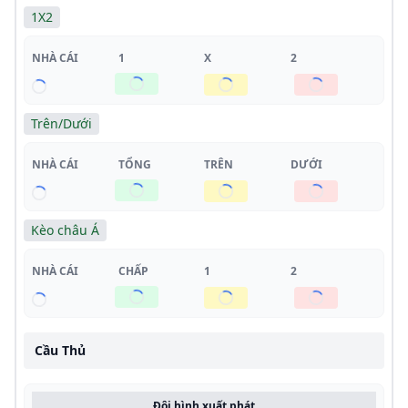
1X2
NHÀ CÁI
1
X
2
Trên/Dưới
NHÀ CÁI
TỔNG
TRÊN
DƯỚI
Kèo châu Á
NHÀ CÁI
CHẤP
1
2
Cầu Thủ
Đội hình xuất phát