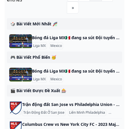
»
🎲 Bài Viết Mới Nhất 🎢
Bóng đá Liga MX🇲🇽 đang sa sút Đội tuyển quốc gia Mexico từng là đội bóng mạnh nhất khu vực Bắc Trung Mỹ. Các cuộc đối đầu giữa Mỹ và Mexico luôn nghiêng hẳn về phía Mexico, với người hâm mộ của họ chiếm ưu thế trên sân nhà của đội tuyển Mỹ. Tuy nhiên, giờ đây tất cả đã là quá khứ. Hiện tại, thành tích của đội tuyển Mexico như một cú đấm mạnh đánh thức mọi người: trong các kỳ World Cup và Copa America gần đây, đội tuyển Mexico đều phải dừng bước từ vòng bảng.
Liga MX
Mexico
🎮 Bài Viết Phổ Biến 🥳
Bóng đá Liga MX🇲🇽 đang sa sút Đội tuyển quốc gia Mexico từng là đội bóng mạnh nhất khu vực Bắc Trung Mỹ. Các cuộc đối đầu giữa Mỹ và Mexico luôn nghiêng hẳn về phía Mexico, với người hâm mộ của họ chiếm ưu thế trên sân nhà của đội tuyển Mỹ. Tuy nhiên, giờ đây tất cả đã là quá khứ. Hiện tại, thành tích của đội tuyển Mexico như một cú đấm mạnh đánh thức mọi người: trong các kỳ World Cup và Copa America gần đây, đội tuyển Mexico đều phải dừng bước từ vòng bảng.
Liga MX
Mexico
🎬 Bài Viết Được Đề Xuất 🎰
Trận động đất San Jose vs Philadelphia Union - Giải bóng đá lớn năm 2023 Trận động đất San Jose vs Philadelphia Union - Giải bóng đá lớn năm 2023 Hoa Kỳ 2023
Trận Động Đất Ở San Jose
Liên Minh Philadelphia
Giải Bóng Đ
Columbus Crew vs New York City FC - 2023 Major League Soccer Columbus Crew vs New York City FC - 2023 Major League Soccer Hoa Kỳ 2023