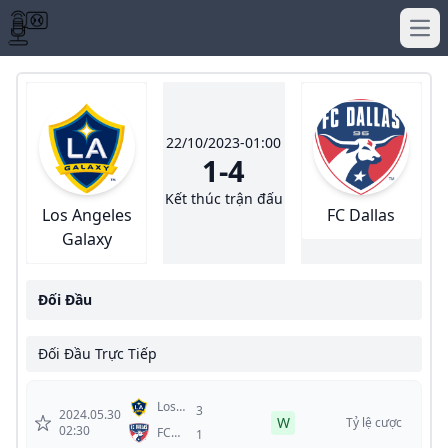
Ope
22/10/2023-01:00
1-4
Kết thúc trận đấu
Los Angeles
FC Dallas
Galaxy
Đối Đầu
Đối Đầu Trực Tiếp
Los
3
2024.05.30
W
Angeles
Tỷ lệ cược
02:30
FC
1
Galaxy