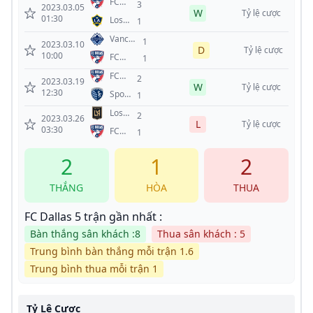
FC
3
FC
2023.03.05
W
Dallas
Tỷ lệ cược
01:30
Los
1
Angeles
Vancouver
1
Galaxy
2023.03.10
D
Whitecaps
Tỷ lệ cược
10:00
FC
1
Dallas
FC
2
2023.03.19
W
Dallas
Tỷ lệ cược
12:30
Sporting
1
Kansas
Los
2
City
2023.03.26
L
Angeles
Tỷ lệ cược
03:30
FC
1
FC
Dallas
2
1
2
THẮNG
HÒA
THUA
FC Dallas 5 trận gần nhất :
Bàn thắng sân khách :8
Thua sân khách : 5
Trung bình bàn thắng mỗi trận 1.6
Trung bình thua mỗi trận 1
Tỷ Lệ Cược