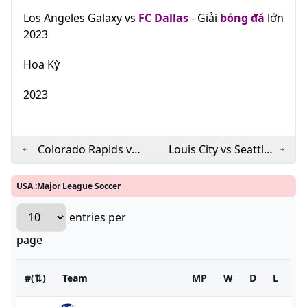
Los Angeles Galaxy vs
FC Dallas
- Giải
bóng đá
lớn
2023
Hoa Kỳ
2023
Colorado Rapids vs
Louis City vs Seattle
Real Salt Lake - Giải
Sounders - Giải bóng
bóng đá lớn năm
đá lớn năm 2023
USA :
Major League Soccer
2023
entries per
page
#(⇅)
Team
MP
W
D
L
G