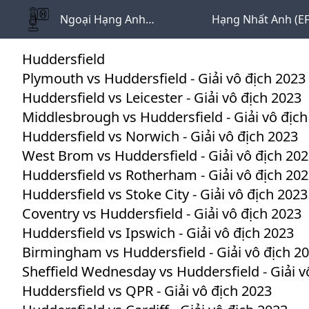
Ngoại Hạng Anh
Hạng Nhất Anh (E
(Premier League)
Championship)
Huddersfield
Plymouth vs Huddersfield - Giải vô địch 2023
Huddersfield vs Leicester - Giải vô địch 2023
Middlesbrough vs Huddersfield - Giải vô địch
Huddersfield vs Norwich - Giải vô địch 2023
West Brom vs Huddersfield - Giải vô địch 20
Huddersfield vs Rotherham - Giải vô địch 20
Huddersfield vs Stoke City - Giải vô địch 2023
Coventry vs Huddersfield - Giải vô địch 2023
Huddersfield vs Ipswich - Giải vô địch 2023
Birmingham vs Huddersfield - Giải vô địch 2
Sheffield Wednesday vs Huddersfield - Giải v
Huddersfield vs QPR - Giải vô địch 2023