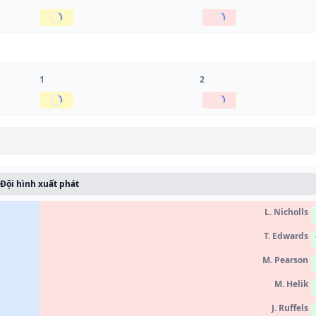
1
2
Đội hình xuất phát
L. Nicholls
T. Edwards
M. Pearson
M. Helik
J. Ruffels