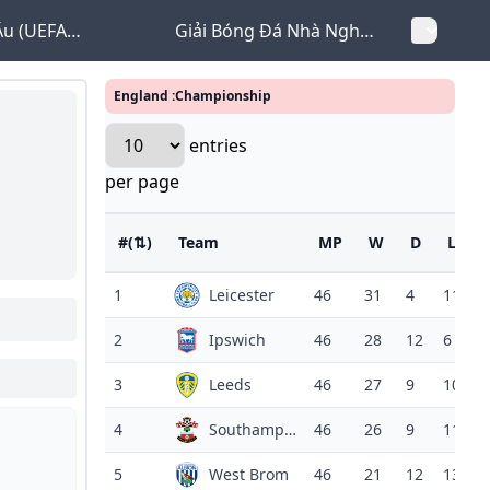
Âu (UEFA
Giải Bóng Đá Nhà Nghề
ague)
Mỹ (MLS)
England :
Championship
entries
per page
#(⇅)
Team
MP
W
D
L
1
Leicester
46
31
4
11
8
2
Ipswich
46
28
12
6
9
3
Leeds
46
27
9
10
8
4
Southampton
46
26
9
11
8
5
West Brom
46
21
12
13
7