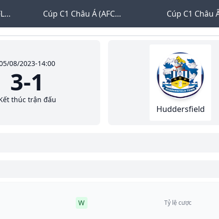
FL
Cúp C1 Châu Á (AFC
Cúp C1 Châu 
Champions League)
Champions Le
05/08/2023-14:00
3-1
Kết thúc trận đấu
Huddersfield
W
Tỷ lệ cược