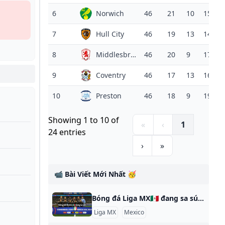
6
Norwich
46
21
10
15
7
7
Hull City
46
19
13
14
6
8
Middlesbrough
46
20
9
17
7
9
Coventry
46
17
13
16
7
10
Preston
46
18
9
19
5
Showing 1 to 10 of
«
‹
1
24 entries
›
»
📹 Bài Viết Mới Nhất 🥳
Bóng đá Liga MX🇲🇽 đang sa sút Đội tuyển quốc gia Mexico từng là đội bóng mạnh nhất khu vực Bắc Trung Mỹ. Các cuộc đối đầu giữa Mỹ và Mexico luôn nghiêng hẳn về phía Mexico, với người hâm mộ của họ chiếm ưu thế trên sân nhà của đội tuyển Mỹ. Tuy nhiên, giờ đây tất cả đã là quá khứ. Hiện tại, thành tích của đội tuyển Mexico như một cú đấm mạnh đánh thức mọi người: trong các kỳ World Cup và Copa America gần đây, đội tuyển Mexico đều phải dừng bước từ vòng bảng.
Liga MX
Mexico