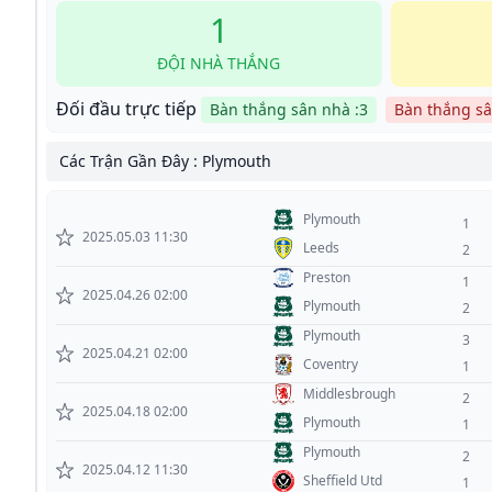
1
ĐỘI NHÀ THẮNG
Đối đầu trực tiếp
Bàn thắng sân nhà :3
Bàn thắng sâ
Các Trận Gần Đây : Plymouth
Plymouth
1
2025.05.03 11:30
Leeds
2
Preston
1
2025.04.26 02:00
Plymouth
2
Plymouth
3
2025.04.21 02:00
Coventry
1
Middlesbrough
2
2025.04.18 02:00
Plymouth
1
Plymouth
2
2025.04.12 11:30
Sheffield Utd
1