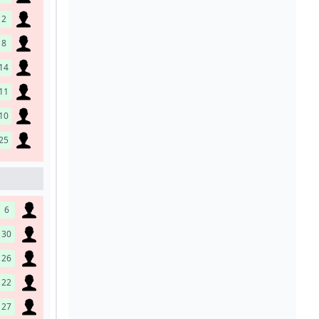
2
8
14
11
10
25
6
30
26
22
27