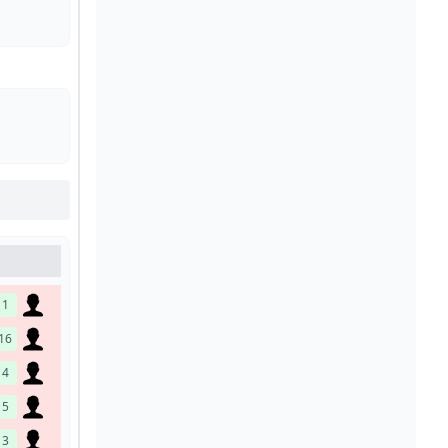
1
16
4
5
3