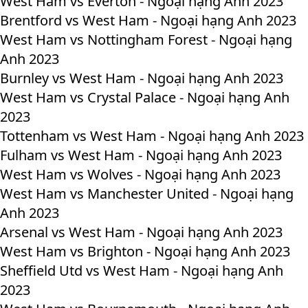
West Ham vs Everton - Ngoại hạng Anh 2023
Brentford vs West Ham - Ngoại hạng Anh 2023
West Ham vs Nottingham Forest - Ngoại hạng
Anh 2023
Burnley vs West Ham - Ngoại hạng Anh 2023
West Ham vs Crystal Palace - Ngoại hạng Anh
2023
Tottenham vs West Ham - Ngoại hạng Anh 2023
Fulham vs West Ham - Ngoại hạng Anh 2023
West Ham vs Wolves - Ngoại hạng Anh 2023
West Ham vs Manchester United - Ngoại hạng
Anh 2023
Arsenal vs West Ham - Ngoại hạng Anh 2023
West Ham vs Brighton - Ngoại hạng Anh 2023
Sheffield Utd vs West Ham - Ngoại hạng Anh
2023