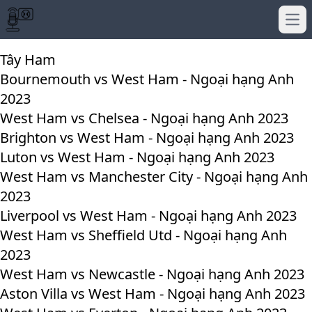
Ope
Tây Ham
Bournemouth vs West Ham - Ngoại hạng Anh
2023
West Ham vs Chelsea - Ngoại hạng Anh 2023
Brighton vs West Ham - Ngoại hạng Anh 2023
Luton vs West Ham - Ngoại hạng Anh 2023
West Ham vs Manchester City - Ngoại hạng Anh
2023
Liverpool vs West Ham - Ngoại hạng Anh 2023
West Ham vs Sheffield Utd - Ngoại hạng Anh
2023
West Ham vs Newcastle - Ngoại hạng Anh 2023
Aston Villa vs West Ham - Ngoại hạng Anh 2023