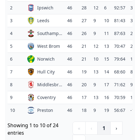
2
Ipswich
46
28
12
6
92:57
35
3
Leeds
46
27
9
10
81:43
38
4
Southampton
46
26
9
11
87:63
24
5
West Brom
46
21
12
13
70:47
23
6
Norwich
46
21
10
15
79:64
15
7
Hull City
46
19
13
14
68:60
8
8
Middlesbrough
46
20
9
17
71:62
9
9
Coventry
46
17
13
16
70:59
11
10
Preston
46
18
9
19
56:67
-11
Showing 1 to 10 of 24
«
‹
1
›
entries