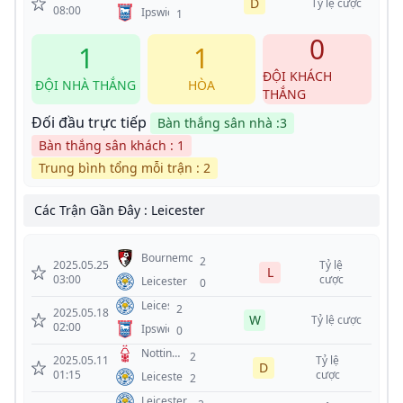
D
Tỷ lệ cược
08:00
Ipswich
1
0
1
1
ĐỘI KHÁCH
ĐỘI NHÀ THẮNG
HÒA
THẮNG
Đối đầu trực tiếp
Bàn thắng sân nhà :3
Bàn thắng sân khách : 1
Trung bình tổng mỗi trận : 2
Các Trận Gần Đây : Leicester
Bournemouth
2
2025.05.25
Tỷ lệ
L
03:00
cược
Leicester
0
Leicester
2
2025.05.18
W
Tỷ lệ cược
02:00
Ipswich
0
Nottingham
2
2025.05.11
Tỷ lệ
D
Forest
01:15
cược
Leicester
2
Leicester