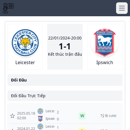
Ope
22/01/2024-20:00
1-1
Kết thúc trận đấu
Leicester
Ipswich
Đối Đầu
Đối Đầu Trực Tiếp
Leicester
2
2025.05.18
W
Tỷ lệ cược
02:00
Ipswich
0
Leicester
1
2024.01.22