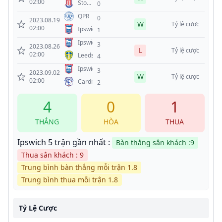
02:00
Stoke
0
City
QPR
0
2023.08.19
W
Tỷ lệ cược
02:00
Ipswich
1
Ipswich
3
2023.08.26
L
Tỷ lệ cược
02:00
Leeds
4
Ipswich
3
2023.09.02
W
Tỷ lệ cược
02:00
Cardiff
2
4
0
1
THẮNG
HÒA
THUA
Ipswich 5 trận gần nhất :
Bàn thắng sân khách :9
Thua sân khách : 9
Trung bình bàn thắng mỗi trận 1.8
Trung bình thua mỗi trận 1.8
Tỷ Lệ Cược