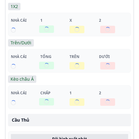
1X2
NHÀ CÁI
1
X
2
Trên/Dưới
NHÀ CÁI
TỔNG
TRÊN
DƯỚI
Kèo châu Á
NHÀ CÁI
CHẤP
1
2
Cầu Thủ
Đội hình xuất phát