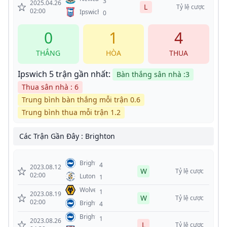
3
2025.04.26
L
Tỷ lệ cược
02:00
Ipswich
0
0
1
4
THẮNG
HÒA
THUA
Ipswich 5 trận gần nhất:
Bàn thắng sân nhà :3
Thua sân nhà : 6
Trung bình bàn thắng mỗi trận 0.6
Trung bình thua mỗi trận 1.2
Các Trận Gần Đây : Brighton
Brighton
4
2023.08.12
W
Tỷ lệ cược
02:00
Luton
1
Wolves
1
2023.08.19
W
Tỷ lệ cược
02:00
Brighton
4
Brighton
1
2023.08.26
L
Tỷ lệ cược