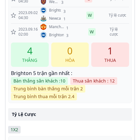
04:30
West
3
Ham
Brighton
3
2023.09.02
W
Tỷ lệ cược
04:30
Newcastle
1
Manchester
1
2023.09.16
Tỷ lệ
W
United
02:00
cược
Brighton
3
4
0
1
THẮNG
HÒA
THUA
Brighton 5 trận gần nhất :
Bàn thắng sân khách :10
Thua sân khách : 12
Trung bình bàn thắng mỗi trận 2
Trung bình thua mỗi trận 2.4
Tỷ Lệ Cược
1X2