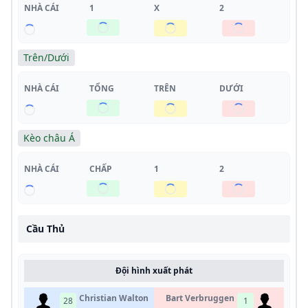
NHÀ CÁI
1
X
2
Trên/Dưới
NHÀ CÁI
TỔNG
TRÊN
DƯỚI
Kèo châu Á
NHÀ CÁI
CHẤP
1
2
Cầu Thủ
Đội hình xuất phát
Christian Walton
Bart Verbruggen
28
1