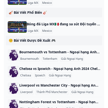
Liga MX
Mexico
🎻 Bài Viết Phổ Biến 🎸
Bóng đá Liga MX🇲🇽 đang sa sút Đội tuyển quốc gia Mexico từng là đội bóng mạnh nhất khu vực Bắc Trung Mỹ. Các cuộc đối đầu giữa Mỹ và Mexico luôn nghiêng hẳn về phía Mexico, với người hâm mộ của họ chiếm ưu thế trên sân nhà của đội tuyển Mỹ. Tuy nhiên, giờ đây tất cả đã là quá khứ. Hiện tại, thành tích của đội tuyển Mexico như một cú đấm mạnh đánh thức mọi người: trong các kỳ World Cup và Copa America gần đây, đội tuyển Mexico đều phải dừng bước từ vòng bảng.
Liga MX
Mexico
😚 Bài Viết Được Đề Xuất 🎮
Bournemouth vs Tottenham - Ngoại hạng Anh 2024 Bournemouth vs Tottenham - Ngoại hạng Anh 2024 nước Anh 2024
Bournemouth
Tottenham
Giải Ngoại Hạng
Chelsea vs Ipswich - Ngoại hạng Anh 2024 Chelsea vs Ipswich - Ngoại hạng Anh 2024 nước Anh 2024
Chelsea
Ipswich
Giải Ngoại Hạng
Liverpool vs Manchester City - Ngoại hạng Anh 2024 Liverpool vs Manchester City - Ngoại hạng Anh 2024 nước Anh 2024
Liverpool
Thành Phố Manchester
Giải Ngoại Hạng
Nottingham Forest vs Tottenham - Ngoại hạng Anh 2024 Nottingham Forest vs Tottenham - Ngoại hạng Anh 2024 nước Anh 2024