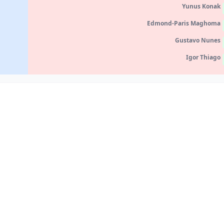
Yunus Konak
Edmond-Paris Maghoma
Gustavo Nunes
Igor Thiago