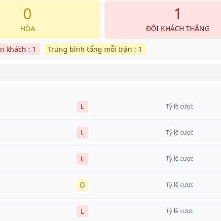
0
1
HÒA
ĐỘI KHÁCH THẮNG
n khách : 1
Trung bình tổng mỗi trận : 1
L
Tỷ lệ cược
L
Tỷ lệ cược
L
Tỷ lệ cược
D
Tỷ lệ cược
L
Tỷ lệ cược