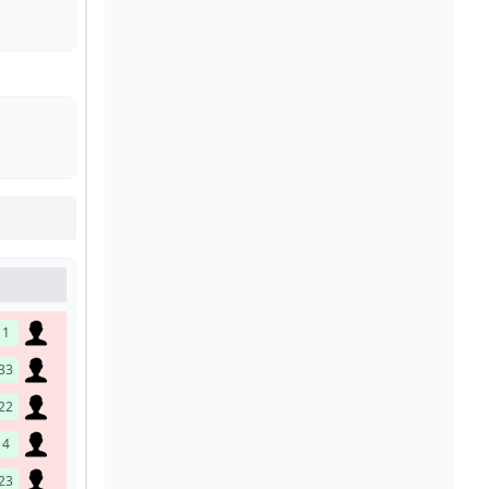
1
33
22
4
23