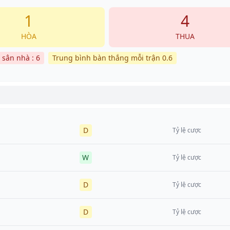
1
4
HÒA
THUA
 sân nhà : 6
Trung bình bàn thắng mỗi trận 0.6
D
Tỷ lệ cược
W
Tỷ lệ cược
D
Tỷ lệ cược
D
Tỷ lệ cược