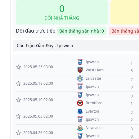
0
ĐỘI NHÀ THẮNG
Đối đầu trực tiếp
Bàn thắng sân nhà :0
Bàn thắng sâ
Các Trận Gần Đây : Ipswich
Ipswich
1
2025.05.25 03:00
West Ham
3
Leicester
2
2025.05.18 02:00
Ipswich
0
Ipswich
0
2025.05.10 02:00
Brentford
1
Everton
2
2025.05.03 02:00
Ipswich
2
Newcastle
3
2025.04.26 02:00
Ipswich
0