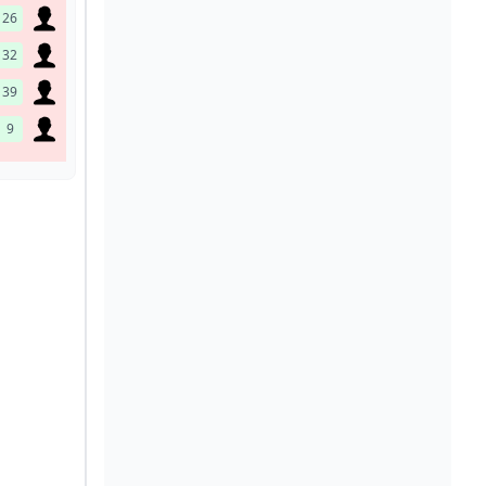
26
32
39
9