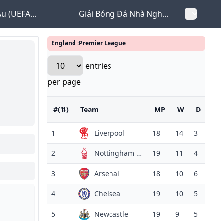
Âu (UEFA
Giải Bóng Đá Nhà Nghề
ague)
Mỹ (MLS)
England :
Premier League
entries
per page
#(⇅)
Team
MP
W
D
L
1
Liverpool
18
14
3
1
2
Nottingham Forest
19
11
4
4
3
Arsenal
18
10
6
2
4
Chelsea
19
10
5
4
5
Newcastle
19
9
5
5