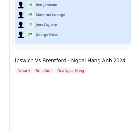
18
Ben Johnson
25
Massimo Luongo
12
Jens Cajuste
27
George Hirst
Ipswich Vs Brentford - Ngoại Hạng Anh 2024
Ipswich
Brentford
Giải Ngoại Hạng