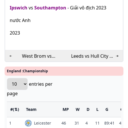
Ipswich
vs
Southampton
- Giải vô địch 2023
nước Anh
2023
West Brom vs
Leeds vs Hull City -
Watford - Giải vô
Giải vô địch 2023
địch 2023
England :
Championship
entries per
page
#(⇅)
Team
MP
W
D
L
G
GD
1
Leicester
46
31
4
11
89:41
48