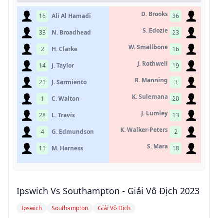
D. Brooks
16
Ali Al Hamadi
36
S. Edozie
33
N. Broadhead
23
W. Smallbone
2
H. Clarke
16
J. Rothwell
14
J. Taylor
19
R. Manning
21
J. Sarmiento
3
K. Sulemana
1
C. Walton
20
J. Lumley
28
L. Travis
13
K. Walker-Peters
4
G. Edmundson
2
S. Mara
11
M. Harness
18
Ipswich Vs Southampton - Giải Vô Địch 2023
Ipswich
Southampton
Giải Vô Địch