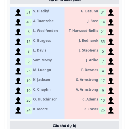
V. Hladký
G. Bazunu
31
31
A. Tuanzebe
J. Bree
40
14
L. Woolfenden
T. Harwood-Bellis
6
21
C. Burgess
J. Bednarek
15
35
L. Davis
J. Stephens
3
5
Sam Morsy
J. Aribo
5
7
M. Luongo
F. Downes
25
4
K. Jackson
S. Armstrong
19
17
C. Chaplin
A. Armstrong
10
9
O. Hutchinson
C. Adams
20
10
K. Moore
R. Fraser
24
26
Cầu thủ dự bị