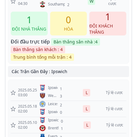
W
04:30
cược
Southampton
2
1
1
0
ĐỘI KHÁCH
ĐỘI NHÀ THẮNG
HÒA
THẮNG
Đối đầu trực tiếp
Bàn thắng sân nhà :4
Bàn thắng sân khách : 4
Trung bình tổng mỗi trận : 4
Các Trận Gần Đây : Ipswich
Ipswich
1
2025.05.25
L
Tỷ lệ cược
03:00
West
3
Ham
Leicester
2
2025.05.18
L
Tỷ lệ cược
02:00
Ipswich
0
Ipswich
0
2025.05.10
L
Tỷ lệ cược
02:00
Brentford
1
Everton