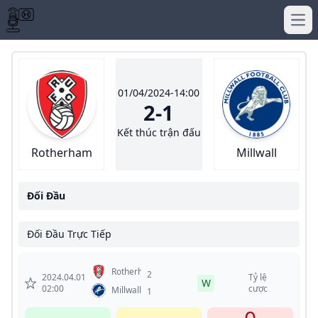
Ope
01/04/2024-14:00
2-1
Kết thúc trận đấu
Rotherham
Millwall
Đối Đầu
Đối Đầu Trực Tiếp
Rotherham
2
2024.04.01
Tỷ lệ
W
02:00
cược
Millwall
1