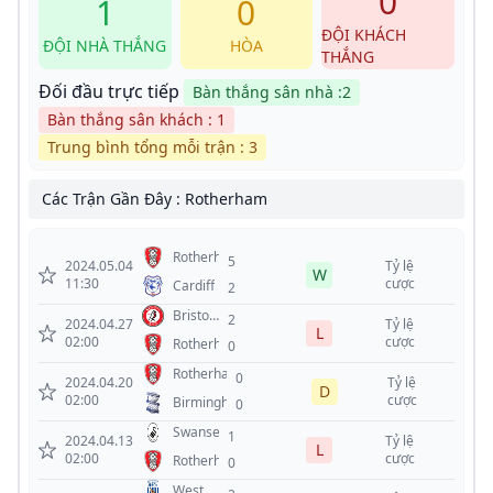
0
1
0
ĐỘI KHÁCH
ĐỘI NHÀ THẮNG
HÒA
THẮNG
Đối đầu trực tiếp
Bàn thắng sân nhà :2
Bàn thắng sân khách : 1
Trung bình tổng mỗi trận : 3
Các Trận Gần Đây : Rotherham
Rotherham
5
2024.05.04
Tỷ lệ
W
11:30
cược
Cardiff
2
Bristol
2
2024.04.27
Tỷ lệ
L
City
02:00
cược
Rotherham
0
Rotherham
0
2024.04.20
Tỷ lệ
D
02:00
cược
Birmingham
0
Swansea
1
2024.04.13
Tỷ lệ
L
02:00
cược
Rotherham
0
West