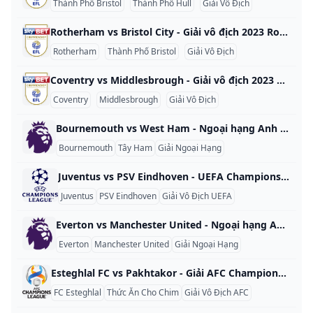
Thành Phố Bristol
Thành Phố Hull
Giải Vô Địch
Rotherham vs Bristol City - Giải vô địch 2023 Rotherham vs Bristol City - Giải vô địch 2023 nước Anh 2023
Rotherham
Thành Phố Bristol
Giải Vô Địch
Coventry vs Middlesbrough - Giải vô địch 2023 Coventry vs Middlesbrough - Giải vô địch 2023 nước Anh 2023
Coventry
Middlesbrough
Giải Vô Địch
Bournemouth vs West Ham - Ngoại hạng Anh 2023 Bournemouth vs West Ham - Ngoại hạng Anh 2023 nước Anh 2023
Bournemouth
Tây Ham
Giải Ngoại Hạng
Juventus vs PSV Eindhoven - UEFA Champions League 2024 Juventus vs PSV Eindhoven - UEFA Champions League 2024 thế giới 2024
Juventus
PSV Eindhoven
Giải Vô Địch UEFA
Everton vs Manchester United - Ngoại hạng Anh 2024 Everton vs Manchester United - Ngoại hạng Anh 2024 nước Anh 2024
Everton
Manchester United
Giải Ngoại Hạng
Esteghlal FC vs Pakhtakor - Giải AFC Champions League 2024 Esteghlal FC vs Pakhtakor - Giải AFC Champions League 2024 thế giới 2024
FC Esteghlal
Thức Ăn Cho Chim
Giải Vô Địch AFC