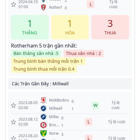
2
2024.04.10
Tỷ lệ
L
Brom
07:00
cược
Rotherham
0
1
1
3
THẮNG
HÒA
THUA
Rotherham 5 trận gần nhất:
Bàn thắng sân nhà :5
Thua sân nhà : 2
Trung bình bàn thắng mỗi trận 1
Trung bình thua mỗi trận 0.4
Các Trận Gần Đây : Millwall
Middlesbrough
0
2023.08.05
Tỷ lệ
W
02:00
cược
Millwall
1
Millwall
0
2023.08.12
L
Tỷ lệ cược
02:00
Bristol
1
City
Norwich
3
2023.08.20
L
Tỷ lệ cược