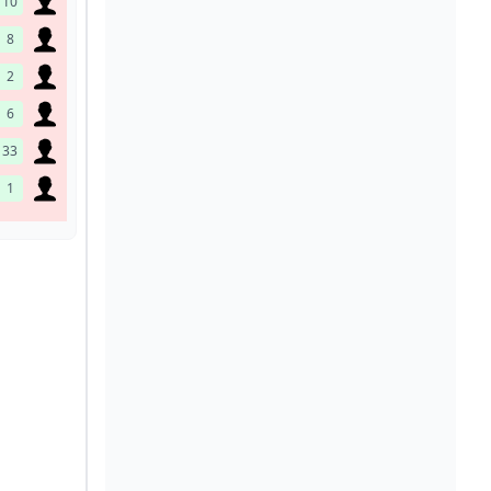
10
8
2
6
33
1