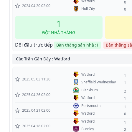
Watford
0
2024.04.20 02:00
Hull City
0
1
ĐỘI NHÀ THẮNG
Đối đầu trực tiếp
Bàn thắng sân nhà :1
Bàn thắng sâ
Các Trận Gần Đây : Watford
Watford
1
2025.05.03 11:30
Sheffield Wednesday
1
Blackburn
2
2025.04.26 02:00
Watford
1
Portsmouth
1
2025.04.21 02:00
Watford
0
Watford
1
2025.04.18 02:00
Burnley
2