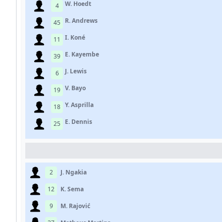
W. Hoedt
4
R. Andrews
45
I. Koné
11
E. Kayembe
39
J. Lewis
6
V. Bayo
19
Y. Asprilla
18
E. Dennis
25
2
J. Ngakia
12
K. Sema
9
M. Rajović