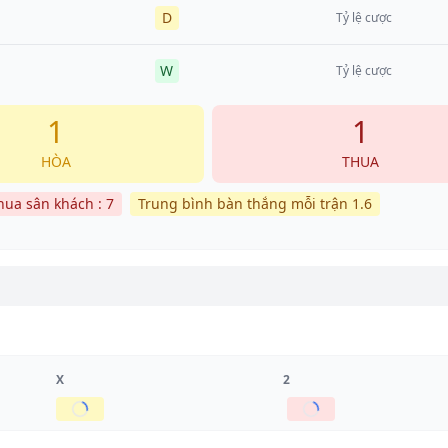
D
Tỷ lệ cược
W
Tỷ lệ cược
1
1
HÒA
THUA
hua sân khách : 7
Trung bình bàn thắng mỗi trận 1.6
X
2