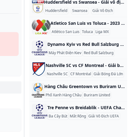
Huddersfield vs Swansea - Giải vô địch 2023 Huddersfield vs Swansea - Giải vô địch 2023 nước Anh 2023
Huddersfield
Swansea
Giải Vô Địch
Atletico San Luis vs Toluca - 2023 Liga MX Atletico San Luis vs Toluca - 2023 Liga MX México 2023
Atlético San Luis
Toluca
Liga MX
Dynamo Kyiv vs Red Bull Salzburg - UEFA Champions League 2024 Dynamo Kyiv vs Red Bull Salzburg - UEFA Champions League 2024 thế giới 2024
Máy Phát Điện Kiev
Red Bull Salzburg
Giải Vô Địc
Nashville SC vs CF Montreal - Giải bóng đá lớn 2024 Nashville SC vs CF Montreal - Giải bóng đá lớn 2024 Hoa Kỳ 2024
Nashville SC
CF Montréal
Giải Bóng Đá Lớn
Hàng Châu Greentown vs Buriram United - AFC Champions League 2023 Hàng Châu Greentown vs Buriram United - AFC Champions League 2023 thế giới 2023
Phố Xanh Hàng Châu
Buriram United
Giải Vô Địch 
Tre Penne vs Breidablik - UEFA Champions League 2023 Tre Penne vs Breidablik - UEFA Champions League 2023 thế giới 2023
Ba Cây Bút
Mắt Rộng
Giải Vô Địch UEFA