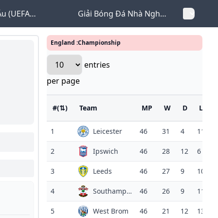
Âu (UEFA
Giải Bóng Đá Nhà Nghề
ague)
Mỹ (MLS)
England :
Championship
entries
per page
#(⇅)
Team
MP
W
D
L
1
Leicester
46
31
4
11
8
2
Ipswich
46
28
12
6
9
3
Leeds
46
27
9
10
8
4
Southampton
46
26
9
11
8
5
West Brom
46
21
12
13
7