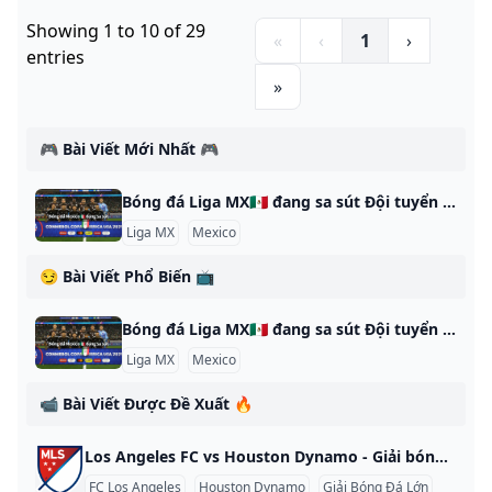
Showing 1 to 10 of 29
«
‹
1
›
entries
»
🎮 Bài Viết Mới Nhất 🎮
Bóng đá Liga MX🇲🇽 đang sa sút Đội tuyển quốc gia Mexico từng là đội bóng mạnh nhất khu vực Bắc Trung Mỹ. Các cuộc đối đầu giữa Mỹ và Mexico luôn nghiêng hẳn về phía Mexico, với người hâm mộ của họ chiếm ưu thế trên sân nhà của đội tuyển Mỹ. Tuy nhiên, giờ đây tất cả đã là quá khứ. Hiện tại, thành tích của đội tuyển Mexico như một cú đấm mạnh đánh thức mọi người: trong các kỳ World Cup và Copa America gần đây, đội tuyển Mexico đều phải dừng bước từ vòng bảng.
Liga MX
Mexico
😏 Bài Viết Phổ Biến 📺
Bóng đá Liga MX🇲🇽 đang sa sút Đội tuyển quốc gia Mexico từng là đội bóng mạnh nhất khu vực Bắc Trung Mỹ. Các cuộc đối đầu giữa Mỹ và Mexico luôn nghiêng hẳn về phía Mexico, với người hâm mộ của họ chiếm ưu thế trên sân nhà của đội tuyển Mỹ. Tuy nhiên, giờ đây tất cả đã là quá khứ. Hiện tại, thành tích của đội tuyển Mexico như một cú đấm mạnh đánh thức mọi người: trong các kỳ World Cup và Copa America gần đây, đội tuyển Mexico đều phải dừng bước từ vòng bảng.
Liga MX
Mexico
📹 Bài Viết Được Đề Xuất 🔥
Los Angeles FC vs Houston Dynamo - Giải bóng đá lớn 2024 Los Angeles FC vs Houston Dynamo - Giải bóng đá lớn 2024 Hoa Kỳ 2024
FC Los Angeles
Houston Dynamo
Giải Bóng Đá Lớn