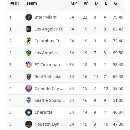
#(⇅)
Team
MP
W
D
L
G
1
Inter Miami
34
22
8
4
79:49
1
Los Angeles FC
34
19
7
8
63:43
2
Columbus Crew
34
19
9
6
72:40
2
Los Angeles Galaxy
34
19
7
8
69:50
3
FC Cincinnati
34
18
5
11
58:48
3
Real Salt Lake
34
16
11
7
65:48
4
Orlando City SC
34
15
7
12
59:50
4
Seattle Sounders
34
16
9
9
51:35
5
Charlotte
34
14
9
11
46:37
5
Houston Dynamo
34
15
9
10
47:39