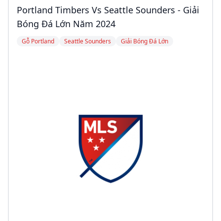
Portland Timbers Vs Seattle Sounders - Giải
Bóng Đá Lớn Năm 2024
Gỗ Portland
Seattle Sounders
Giải Bóng Đá Lớn