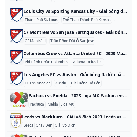
Louis City vs Sporting Kansas City - Giải bóng đá lớn năm 2023 Louis City vs Sporting Kansas City - Giải bóng đá lớn năm 2023 Hoa Kỳ 2023
Thành Phố St. Louis
Thể Thao Thành Phố Kansas
Giải Bóng Đ
CF Montreal vs San Jose Earthquakes - Giải bóng đá lớn năm 2024 CF Montreal vs San Jose Earthquakes - Giải bóng đá lớn năm 2024 Hoa Kỳ 2024
CF Montréal
Trận Động Đất Ở San Jose
Giải Bóng Đá Lớn
Columbus Crew vs Atlanta United FC - 2023 Major League Soccer Columbus Crew vs Atlanta United FC - 2023 Major League Soccer Hoa Kỳ 2023
Phi Hành Đoàn Columbus
Atlanta United FC
Giải Bóng Đá Lớ
Los Angeles FC vs Austin - Giải bóng đá lớn năm 2023 Los Angeles FC vs Austin - Giải bóng đá lớn năm 2023 Hoa Kỳ 2023
FC Los Angeles
Austin
Giải Bóng Đá Lớn
Pachuca vs Puebla - 2023 Liga MX Pachuca vs Puebla - 2023 Liga MX México 2023
Pachuca
Puebla
Liga MX
Leeds vs Blackburn - Giải vô địch 2023 Leeds vs Blackburn - Giải vô địch 2023 nước Anh 2023
Leeds
Cháy Đen
Giải Vô Địch