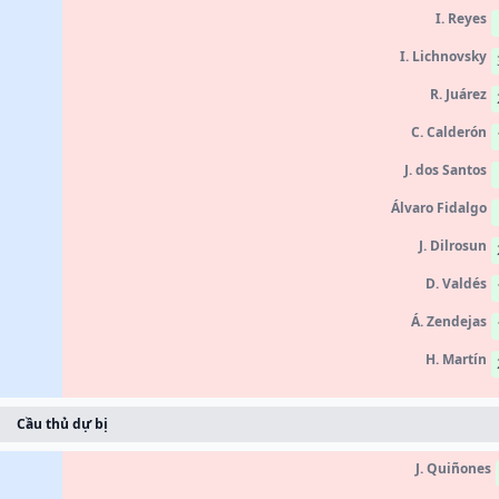
I. Reyes
I. Lichnovsky
R. Juárez
C. Calderón
J. dos Santos
Álvaro Fidalgo
J. Dilrosun
D. Valdés
Á. Zendejas
H. Martín
Cầu thủ dự bị
J. Quiñones