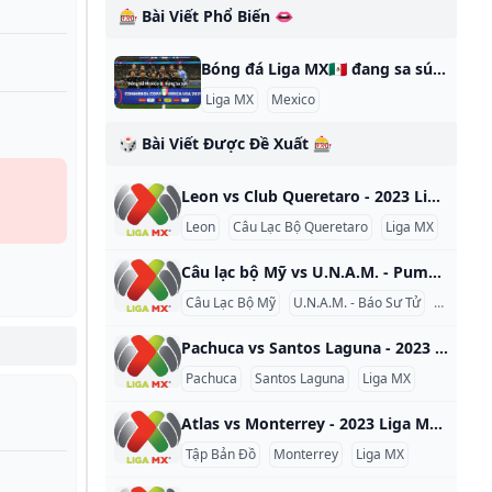
🎰 Bài Viết Phổ Biến 👄
Bóng đá Liga MX🇲🇽 đang sa sút Đội tuyển quốc gia Mexico từng là đội bóng mạnh nhất khu vực Bắc Trung Mỹ. Các cuộc đối đầu giữa Mỹ và Mexico luôn nghiêng hẳn về phía Mexico, với người hâm mộ của họ chiếm ưu thế trên sân nhà của đội tuyển Mỹ. Tuy nhiên, giờ đây tất cả đã là quá khứ. Hiện tại, thành tích của đội tuyển Mexico như một cú đấm mạnh đánh thức mọi người: trong các kỳ World Cup và Copa America gần đây, đội tuyển Mexico đều phải dừng bước từ vòng bảng.
Liga MX
Mexico
🎲 Bài Viết Được Đề Xuất 🎰
Leon vs Club Queretaro - 2023 Liga MX Leon vs Club Queretaro - 2023 Liga MX México 2023
Leon
Câu Lạc Bộ Queretaro
Liga MX
Câu lạc bộ Mỹ vs U.N.A.M. - Pumas - 2024 Liga MX Câu lạc bộ Mỹ vs U.N.A.M. - Pumas - 2024 Liga MX México 2024
Câu Lạc Bộ Mỹ
U.N.A.M. - Báo Sư Tử
Liga MX
Pachuca vs Santos Laguna - 2023 Liga MX Pachuca vs Santos Laguna - 2023 Liga MX México 2023
Pachuca
Santos Laguna
Liga MX
Atlas vs Monterrey - 2023 Liga MX Atlas vs Monterrey - 2023 Liga MX México 2023
Tập Bản Đồ
Monterrey
Liga MX