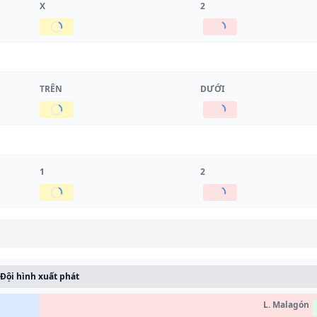
X
2
TRÊN
DƯỚI
1
2
Đội hình xuất phát
L. Malagón