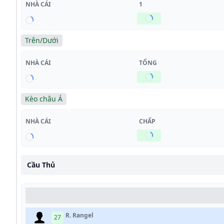
NHÀ CÁI
1
Trên/Dưới
NHÀ CÁI
TỔNG
Kèo châu Á
NHÀ CÁI
CHẤP
Cầu Thủ
R. Rangel
27