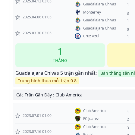
2025.04.12 03:05
Guadalajara Chivas
1
Monterrey
3
2025.04.06 01:05
Guadalajara Chivas
1
Guadalajara Chivas
0
2025.03.30 03:05
Cruz Azul
1
1
THẮNG
Guadalajara Chivas 5 trận gần nhất:
Bàn thắng sân n
Trung bình thua mỗi trận 0.8
Các Trận Gần Đây : Club America
Club America
1
2023.07.01 01:00
FC Juarez
2
Club America
3
2023.07.16 01:00
Puebla