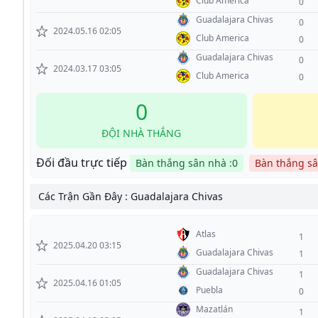
Club America
0
Guadalajara Chivas
0
2024.05.16 02:05
Club America
0
Guadalajara Chivas
0
2024.03.17 03:05
Club America
0
0
ĐỘI NHÀ THẮNG
Đối đầu trực tiếp
Bàn thắng sân nhà :0
Bàn thắng sâ
Các Trận Gần Đây : Guadalajara Chivas
Atlas
1
2025.04.20 03:15
Guadalajara Chivas
1
Guadalajara Chivas
1
2025.04.16 01:05
Puebla
0
Mazatlán
1