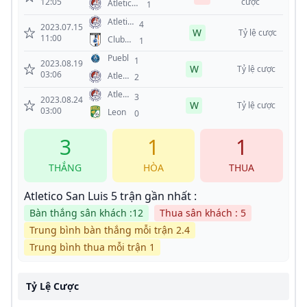
12:05
cược
Atletico
1
San Luis
Atletico
4
2023.07.15
W
San
Tỷ lệ cược
11:00
Club
1
Luis
Queretaro
Puebla
1
2023.08.19
W
Tỷ lệ cược
03:06
Atletico
2
San
Atletico
3
Luis
2023.08.24
W
San
Tỷ lệ cược
03:00
Leon
0
Luis
3
1
1
THẮNG
HÒA
THUA
Atletico San Luis 5 trận gần nhất :
Bàn thắng sân khách :12
Thua sân khách : 5
Trung bình bàn thắng mỗi trận 2.4
Trung bình thua mỗi trận 1
Tỷ Lệ Cược