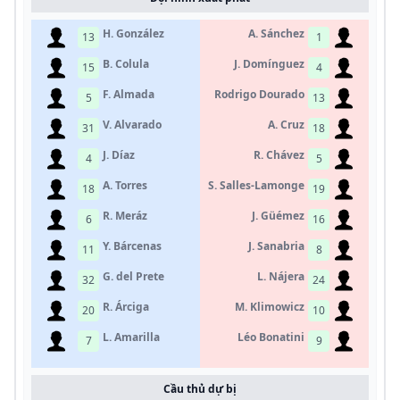
H. González
A. Sánchez
13
1
B. Colula
J. Domínguez
15
4
F. Almada
Rodrigo Dourado
5
13
V. Alvarado
A. Cruz
31
18
J. Díaz
R. Chávez
4
5
A. Torres
S. Salles-Lamonge
18
19
R. Meráz
J. Güémez
6
16
Y. Bárcenas
J. Sanabria
11
8
G. del Prete
L. Nájera
32
24
R. Árciga
M. Klimowicz
20
10
L. Amarilla
Léo Bonatini
7
9
Cầu thủ dự bị