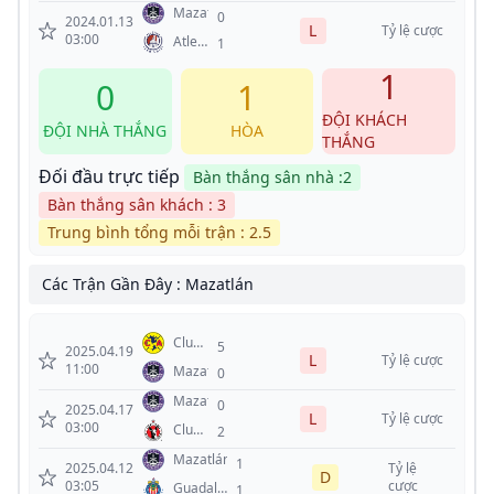
San
Mazatlán
0
Luis
2024.01.13
L
Tỷ lệ cược
03:00
Atletico
1
San
1
Luis
0
1
ĐỘI KHÁCH
ĐỘI NHÀ THẮNG
HÒA
THẮNG
Đối đầu trực tiếp
Bàn thắng sân nhà :2
Bàn thắng sân khách : 3
Trung bình tổng mỗi trận : 2.5
Các Trận Gần Đây : Mazatlán
Club
5
2025.04.19
L
America
Tỷ lệ cược
11:00
Mazatlán
0
Mazatlán
0
2025.04.17
L
Tỷ lệ cược
03:00
Club
2
Tijuana
Mazatlán
1
2025.04.12
Tỷ lệ
D
03:05
cược
Guadalajara
1