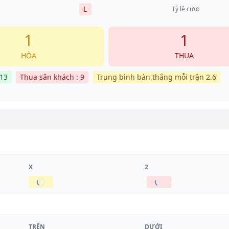
L
Tỷ lệ cược
1
1
HÒA
THUA
:13
Thua sân khách : 9
Trung bình bàn thắng mỗi trận 2.6
X
2
TRÊN
DƯỚI