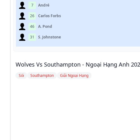
7
André
26
Carlos Forbs
46
A. Pond
31
S. Johnstone
Wolves Vs Southampton - Ngoại Hạng Anh 20
Sói
Southampton
Giải Ngoại Hạng