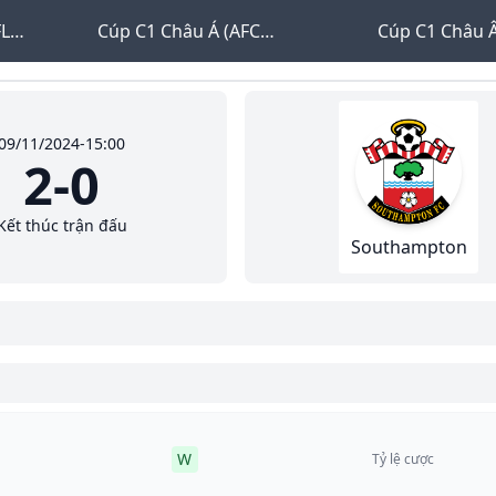
FL
Cúp C1 Châu Á (AFC
Cúp C1 Châu 
Champions League)
Champions Le
09/11/2024-15:00
2-0
Kết thúc trận đấu
Southampton
W
Tỷ lệ cược