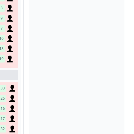
3
9
7
10
18
19
33
26
16
17
32