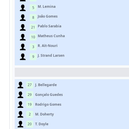
M. Lemina
5
João Gomes
8
Pablo Sarabia
21
Matheus Cunha
10
R. Aït-Nouri
3
J. Strand Larsen
9
27
J. Bellegarde
29
Gonçalo Guedes
19
Rodrigo Gomes
2
M. Doherty
20
T. Doyle