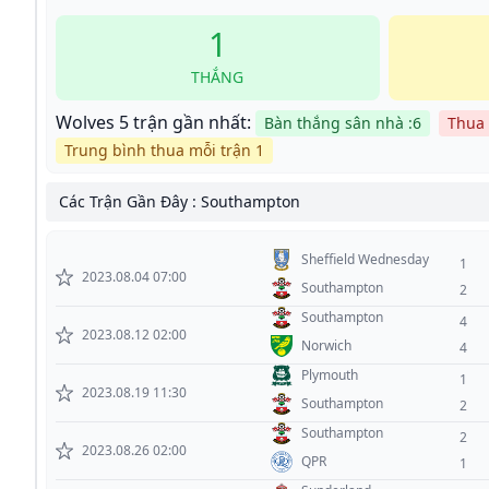
1
THẮNG
Wolves 5 trận gần nhất:
Bàn thắng sân nhà :6
Thua 
Trung bình thua mỗi trận 1
Các Trận Gần Đây : Southampton
Sheffield Wednesday
1
2023.08.04 07:00
Southampton
2
Southampton
4
2023.08.12 02:00
Norwich
4
Plymouth
1
2023.08.19 11:30
Southampton
2
Southampton
2
2023.08.26 02:00
QPR
1