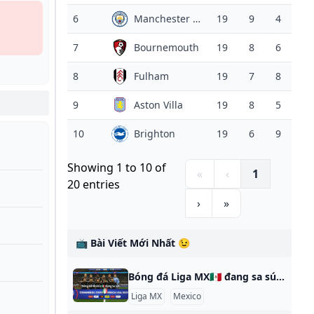
6
Manchester City
19
9
4
6
7
Bournemouth
19
8
6
5
8
Fulham
19
7
8
4
9
Aston Villa
19
8
5
6
10
Brighton
19
6
9
4
Showing 1 to 10 of
«
‹
1
20 entries
›
»
📺 Bài Viết Mới Nhất 😉
Bóng đá Liga MX🇲🇽 đang sa sút Đội tuyển quốc gia Mexico từng là đội bóng mạnh nhất khu vực Bắc Trung Mỹ. Các cuộc đối đầu giữa Mỹ và Mexico luôn nghiêng hẳn về phía Mexico, với người hâm mộ của họ chiếm ưu thế trên sân nhà của đội tuyển Mỹ. Tuy nhiên, giờ đây tất cả đã là quá khứ. Hiện tại, thành tích của đội tuyển Mexico như một cú đấm mạnh đánh thức mọi người: trong các kỳ World Cup và Copa America gần đây, đội tuyển Mexico đều phải dừng bước từ vòng bảng.
Liga MX
Mexico