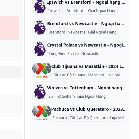
Ipswich vs Brentford - Ngoại hạng Anh 2024 Ipswich vs Brentford - Ngoại hạng Anh 2024 nước Anh 2024
Ipswich
Brentford
Giải Ngoại Hạng
Brentford vs Newcastle - Ngoại hạng Anh 2024 Brentford vs Newcastle - Ngoại hạng Anh 2024 nước Anh 2024
Brentford
Newcastle
Giải Ngoại Hạng
Crystal Palace vs Newcastle - Ngoại hạng Anh 2023 Crystal Palace vs Newcastle - Ngoại hạng Anh 2023 nước Anh 2023
Cung Điện Pha Lê
Newcastle
Giải Ngoại Hạng
Club Tijuana vs Mazatlán - 2024 Liga MX Club Tijuana vs Mazatlán - 2024 Liga MX México 2024
Câu Lạc Bộ Tijuana
Mazatlan
Liga MX
Wolves vs Tottenham - Ngoại hạng Anh 2024 Wolves vs Tottenham - Ngoại hạng Anh 2024 nước Anh 2024
Sói
Tottenham
Giải Ngoại Hạng
Pachuca vs Club Queretaro - 2023 Liga MX Pachuca vs Club Queretaro - 2023 Liga MX México 2023
Pachuca
Câu Lạc Bộ Queretaro
Liga MX