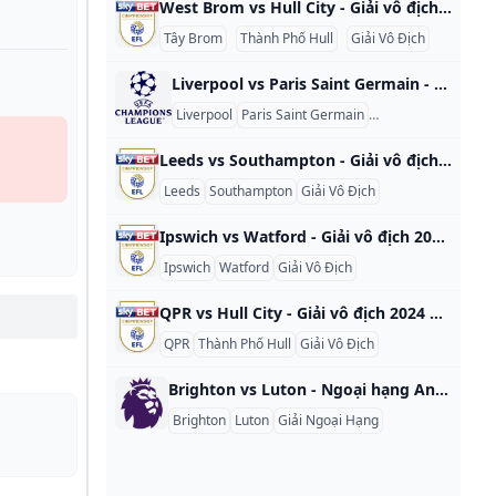
West Brom vs Hull City - Giải vô địch 2024 West Brom vs Hull City - Giải vô địch 2024 nước Anh 2024
Tây Brom
Thành Phố Hull
Giải Vô Địch
Liverpool vs Paris Saint Germain - UEFA Champions League 2024 Liverpool vs Paris Saint Germain - UEFA Champions League 2024 thế giới 2024
Liverpool
Paris Saint Germain
Giải Vô Địch UEFA
Leeds vs Southampton - Giải vô địch 2023 Leeds vs Southampton - Giải vô địch 2023 nước Anh 2023
Leeds
Southampton
Giải Vô Địch
Ipswich vs Watford - Giải vô địch 2023 Ipswich vs Watford - Giải vô địch 2023 nước Anh 2023
Ipswich
Watford
Giải Vô Địch
QPR vs Hull City - Giải vô địch 2024 QPR vs Hull City - Giải vô địch 2024 nước Anh 2024
QPR
Thành Phố Hull
Giải Vô Địch
Brighton vs Luton - Ngoại hạng Anh 2023 Brighton vs Luton - Ngoại hạng Anh 2023 nước Anh 2023
Brighton
Luton
Giải Ngoại Hạng