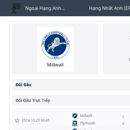
Ngoại Hạng Anh
Hạng Nhất Anh (E
(Premier League)
Championship)
Millwall
Đối Đầu
Đối Đầu Trực Tiếp
Millwall
1
2024.10.23 06:45
Plymouth
0