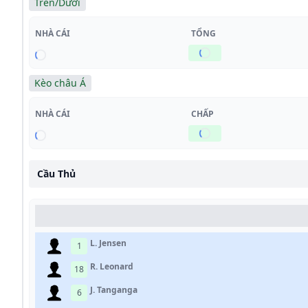
Trên/Dưới
NHÀ CÁI
TỔNG
Kèo châu Á
NHÀ CÁI
CHẤP
Cầu Thủ
L. Jensen
1
R. Leonard
18
J. Tanganga
6