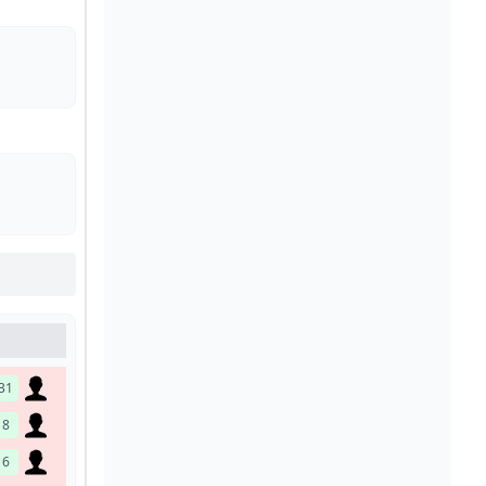
31
8
6