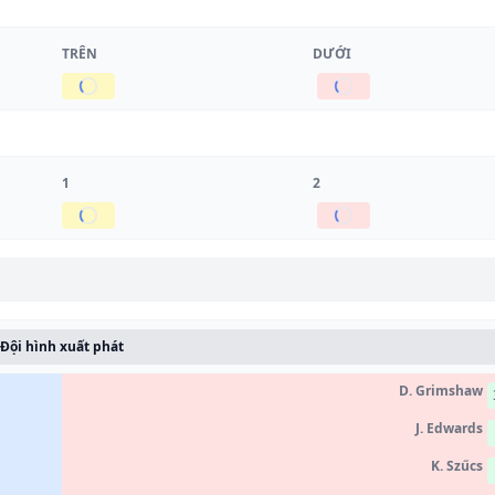
TRÊN
DƯỚI
1
2
Đội hình xuất phát
D. Grimshaw
J. Edwards
K. Szűcs