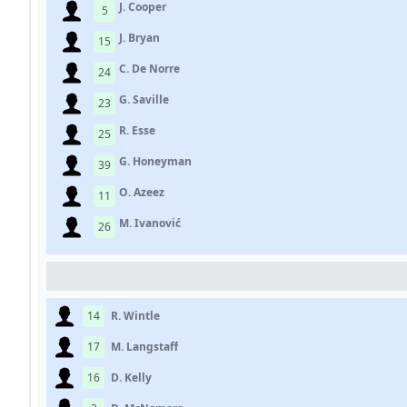
J. Cooper
5
J. Bryan
15
C. De Norre
24
G. Saville
23
R. Esse
25
G. Honeyman
39
O. Azeez
11
M. Ivanović
26
14
R. Wintle
17
M. Langstaff
16
D. Kelly