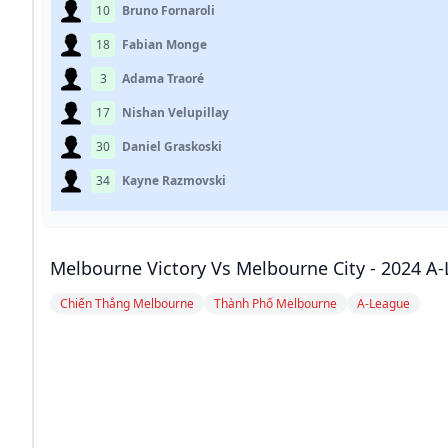
10
Bruno Fornaroli
18
Fabian Monge
3
Adama Traoré
17
Nishan Velupillay
30
Daniel Graskoski
34
Kayne Razmovski
Melbourne Victory Vs Melbourne City - 2024 A
Chiến Thắng Melbourne
Thành Phố Melbourne
A-League