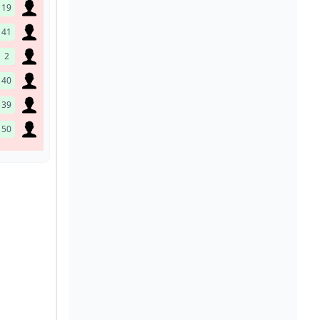
19
41
2
40
39
50