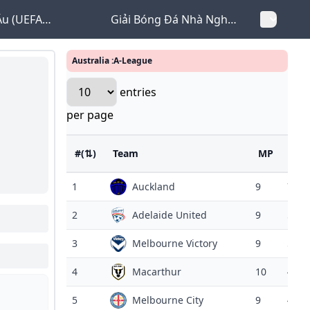
Âu (UEFA
Giải Bóng Đá Nhà Nghề
ague)
Mỹ (MLS)
Australia :
A-League
entries
per page
#(⇅)
Team
MP
W
1
Auckland
9
7
2
Adelaide United
9
5
3
Melbourne Victory
9
5
4
Macarthur
10
4
5
Melbourne City
9
4