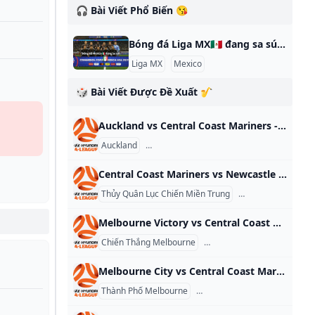
🎧 Bài Viết Phổ Biến 😘
Bóng đá Liga MX🇲🇽 đang sa sút Đội tuyển quốc gia Mexico từng là đội bóng mạnh nhất khu vực Bắc Trung Mỹ. Các cuộc đối đầu giữa Mỹ và Mexico luôn nghiêng hẳn về phía Mexico, với người hâm mộ của họ chiếm ưu thế trên sân nhà của đội tuyển Mỹ. Tuy nhiên, giờ đây tất cả đã là quá khứ. Hiện tại, thành tích của đội tuyển Mexico như một cú đấm mạnh đánh thức mọi người: trong các kỳ World Cup và Copa America gần đây, đội tuyển Mexico đều phải dừng bước từ vòng bảng.
Liga MX
Mexico
🎲 Bài Viết Được Đề Xuất 🎷
Auckland vs Central Coast Mariners - 2024 A-League Auckland vs Central Coast Mariners - 2024 A-League Úc 2024
Auckland
Thủy Quân Lục Chiến Miền Trung
A-Lea
Central Coast Mariners vs Newcastle Jets - 2024 A-League Central Coast Mariners vs Newcastle Jets - 2024 A-League Úc 2024
Thủy Quân Lục Chiến Miền Trung
Máy Bay Phản Lực
Melbourne Victory vs Central Coast Mariners - 2024 A-League Melbourne Victory vs Central Coast Mariners - 2024 A-League Úc 2024
Chiến Thắng Melbourne
Thủy Quân Lục Chiến Miền 
Melbourne City vs Central Coast Mariners - 2024 A-League Melbourne City vs Central Coast Mariners - 2024 A-League Úc 2024
Thành Phố Melbourne
Thủy Quân Lục Chiến Miền Tr