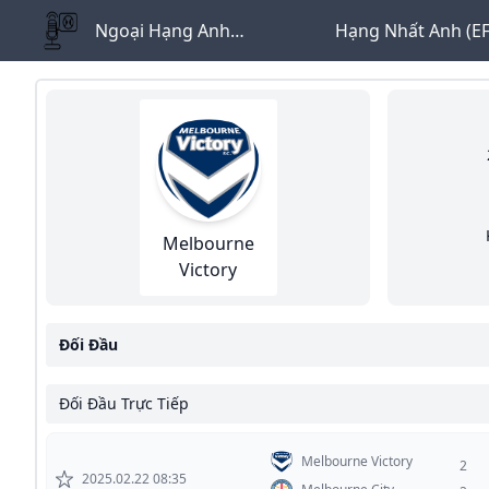
Ngoại Hạng Anh
Hạng Nhất Anh (E
(Premier League)
Championship)
Melbourne
Victory
Đối Đầu
Đối Đầu Trực Tiếp
Melbourne Victory
2
2025.02.22 08:35