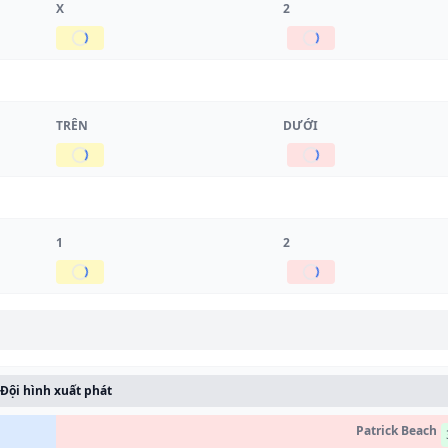
X
2
TRÊN
DƯỚI
1
2
Đội hình xuất phát
Patrick Beach