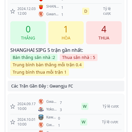
SIPG
SHANGHAI
1
2024.12.03
Tỷ lệ
D
SIPG
12:00
cược
Gwangju
1
FC
0
1
4
THẮNG
HÒA
THUA
SHANGHAI SIPG 5 trận gần nhất:
Bàn thắng sân nhà :2
Thua sân nhà : 5
Trung bình bàn thắng mỗi trận 0.4
Trung bình thua mỗi trận 1
Các Trận Gần Đây : Gwangju FC
Gwangju
7
2024.09.17
W
FC
Tỷ lệ cược
10:00
Yokohama
3
F.
Kawasaki
0
Marinos
2024.10.01
W
Frontale
Tỷ lệ cược
10:00
Gwangju
1
FC