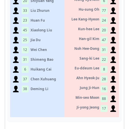
20
Shiyuan Yang
6
Hu-sung Oh
33
Liu Zhurun
77
Lee Kang-Hyeon
23
Huan Fu
24
Kun-hee Lee
45
Xiaolong Liu
20
Han-gil Kim
25
Jia Du
47
Noh Hee-Dong
12
Wei Chen
31
Sang-ki Lee
31
Shimeng Bao
22
Eu-ddeum Lee
6
Huikang Cai
8
Ahn Hyeok-Ju
37
Chen Xuhuang
28
Jung Ji-Hun
38
Deming Li
16
Min-seo Moon
88
Ji-yong Jeong
17