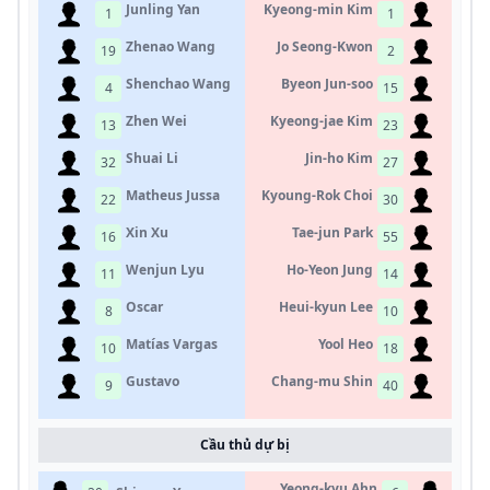
Junling Yan
Kyeong-min Kim
1
1
Zhenao Wang
Jo Seong-Kwon
19
2
Shenchao Wang
Byeon Jun-soo
4
15
Zhen Wei
Kyeong-jae Kim
13
23
Shuai Li
Jin-ho Kim
32
27
Matheus Jussa
Kyoung-Rok Choi
22
30
Xin Xu
Tae-jun Park
16
55
Wenjun Lyu
Ho-Yeon Jung
11
14
Oscar
Heui-kyun Lee
8
10
Matías Vargas
Yool Heo
10
18
Gustavo
Chang-mu Shin
9
40
Cầu thủ dự bị
Yeong-kyu Ahn