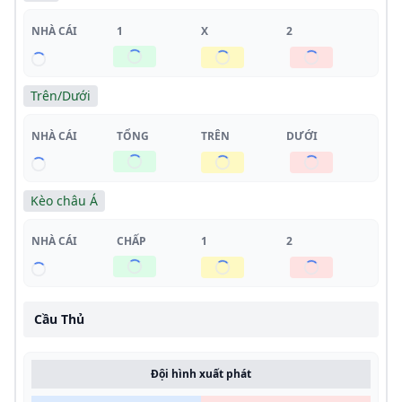
NHÀ CÁI
1
X
2
Trên/Dưới
NHÀ CÁI
TỔNG
TRÊN
DƯỚI
Kèo châu Á
NHÀ CÁI
CHẤP
1
2
Cầu Thủ
Đội hình xuất phát