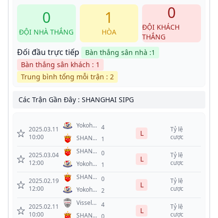
FC
0
0
1
ĐỘI KHÁCH
ĐỘI NHÀ THẮNG
HÒA
THẮNG
Đối đầu trực tiếp
Bàn thắng sân nhà :1
Bàn thắng sân khách : 1
Trung bình tổng mỗi trận : 2
Các Trận Gần Đây : SHANGHAI SIPG
Yokohama
4
2025.03.11
Tỷ lệ
L
F.
10:00
cược
SHANGHAI
1
Marinos
SIPG
SHANGHAI
0
2025.03.04
Tỷ lệ
L
SIPG
12:00
cược
Yokohama
1
F.
SHANGHAI
0
Marinos
2025.02.19
Tỷ lệ
L
SIPG
12:00
cược
Yokohama
2
F.
Vissel
4
Marinos
2025.02.11
Tỷ lệ
L
Kobe
10:00
cược
SHANGHAI
0