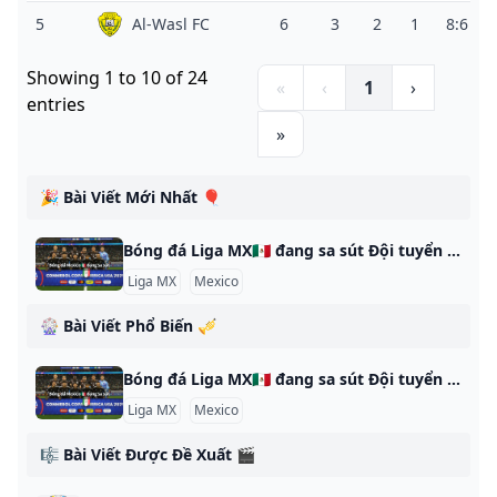
5
Al-Wasl FC
6
3
2
1
8:6
Showing 1 to 10 of 24
«
‹
1
›
entries
»
🎉 Bài Viết Mới Nhất 🎈
Bóng đá Liga MX🇲🇽 đang sa sút Đội tuyển quốc gia Mexico từng là đội bóng mạnh nhất khu vực Bắc Trung Mỹ. Các cuộc đối đầu giữa Mỹ và Mexico luôn nghiêng hẳn về phía Mexico, với người hâm mộ của họ chiếm ưu thế trên sân nhà của đội tuyển Mỹ. Tuy nhiên, giờ đây tất cả đã là quá khứ. Hiện tại, thành tích của đội tuyển Mexico như một cú đấm mạnh đánh thức mọi người: trong các kỳ World Cup và Copa America gần đây, đội tuyển Mexico đều phải dừng bước từ vòng bảng.
Liga MX
Mexico
🎡 Bài Viết Phổ Biến 🎺
Bóng đá Liga MX🇲🇽 đang sa sút Đội tuyển quốc gia Mexico từng là đội bóng mạnh nhất khu vực Bắc Trung Mỹ. Các cuộc đối đầu giữa Mỹ và Mexico luôn nghiêng hẳn về phía Mexico, với người hâm mộ của họ chiếm ưu thế trên sân nhà của đội tuyển Mỹ. Tuy nhiên, giờ đây tất cả đã là quá khứ. Hiện tại, thành tích của đội tuyển Mexico như một cú đấm mạnh đánh thức mọi người: trong các kỳ World Cup và Copa America gần đây, đội tuyển Mexico đều phải dừng bước từ vòng bảng.
Liga MX
Mexico
🎼 Bài Viết Được Đề Xuất 🎬