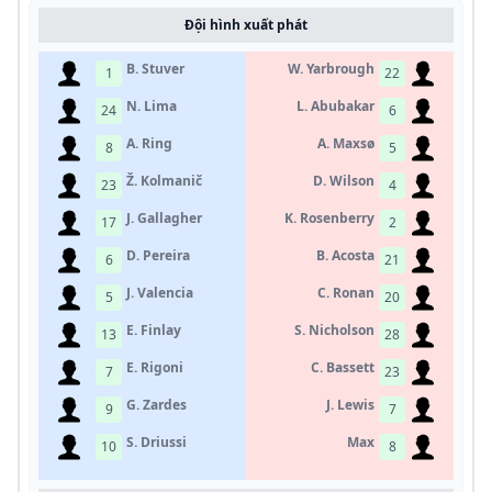
Đội hình xuất phát
B. Stuver
W. Yarbrough
1
22
N. Lima
L. Abubakar
24
6
A. Ring
A. Maxsø
8
5
Ž. Kolmanič
D. Wilson
23
4
J. Gallagher
K. Rosenberry
17
2
D. Pereira
B. Acosta
6
21
J. Valencia
C. Ronan
5
20
E. Finlay
S. Nicholson
13
28
E. Rigoni
C. Bassett
7
23
G. Zardes
J. Lewis
9
7
S. Driussi
Max
10
8