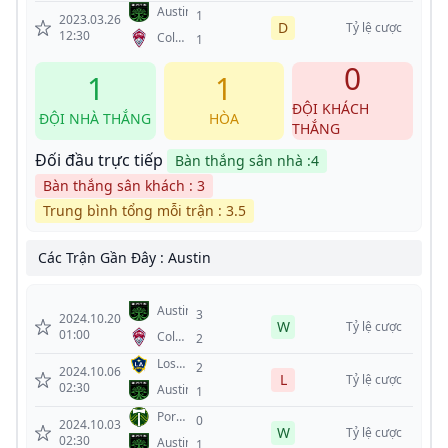
Rapids
Austin
1
2023.03.26
D
Tỷ lệ cược
12:30
Colorado
1
Rapids
0
1
1
ĐỘI KHÁCH
ĐỘI NHÀ THẮNG
HÒA
THẮNG
Đối đầu trực tiếp
Bàn thắng sân nhà :4
Bàn thắng sân khách : 3
Trung bình tổng mỗi trận : 3.5
Các Trận Gần Đây : Austin
Austin
3
2024.10.20
W
Tỷ lệ cược
01:00
Colorado
2
Rapids
Los
2
2024.10.06
L
Angeles
Tỷ lệ cược
02:30
Austin
1
Galaxy
Portland
0
2024.10.03
W
Timbers
Tỷ lệ cược
02:30
Austin
1