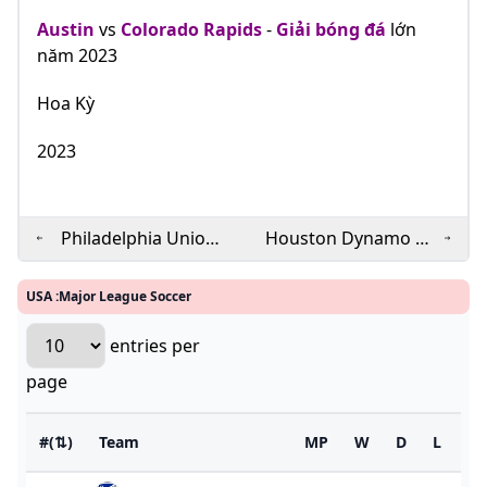
Austin
vs
Colorado Rapids
-
Giải
bóng đá
lớn
năm 2023
Hoa Kỳ
2023
Philadelphia Union
Houston Dynamo vs
vs Orlando City SC -
New York City FC -
Giải bóng đá lớn
2023 Major League
USA :
Major League Soccer
2023
Soccer
entries per
page
#(⇅)
Team
MP
W
D
L
G